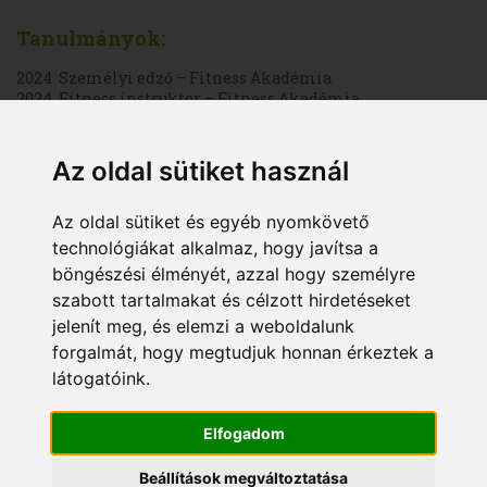
Tanulmányok:
2024 Személyi edző – Fitness Akadémia
2024 Fitness instruktor – Fitness Akadémia
Az oldal sütiket használ
Szakmai pályafutás:
2025 - Személyi edző – Magload edzőterem
Az oldal sütiket és egyéb nyomkövető
2025 - Személyi edző – Pont Neked Personal Training
technológiákat alkalmaz, hogy javítsa a
2025 - Online coach, táplálkozási tanácsadó
böngészési élményét, azzal hogy személyre
2025 - Személyi edző – The Club fitness Pécel
szabott tartalmakat és célzott hirdetéseket
jelenít meg, és elemzi a weboldalunk
Oktatott kurzusok:
forgalmát, hogy megtudjuk honnan érkeztek a
Fitness instruktor
látogatóink.
Fitness instruktor + Személyi edző
Elfogadom
Beállítások megváltoztatása