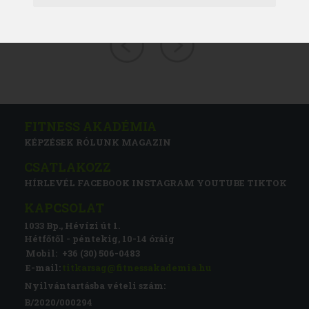
FITNESS AKADÉMIA
KÉPZÉSEK
RÓLUNK
MAGAZIN
CSATLAKOZZ
HÍRLEVÉL
FACEBOOK
INSTAGRAM
YOUTUBE
TIKTOK
KAPCSOLAT
1033 Bp., Hévízi út 1.
Hétfőtől - péntekig, 10-14 óráig
Mobil:
+36 (30) 506-0483
E-mail:
titkarsag@fitnessakademia.hu
Nyilvántartásba vételi szám:
B/2020/000294