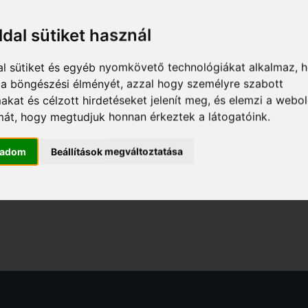
Jelentkezési határidő: lásd a képzéseknél!
ldal sütiket használ
al sütiket és egyéb nyomkövető technológiákat alkalmaz, 
Online jelentkezéshez kattints az alábbi linkre!
a a böngészési élményét, azzal hogy személyre szabott
ONLINE JELENTKEZÉS
makat és célzott hirdetéseket jelenít meg, és elemzi a webo
mát, hogy megtudjuk honnan érkeztek a látogatóink.
gadom
Beállítások megváltoztatása