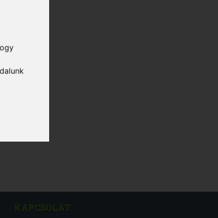
hogy
ldalunk
KAPCSOLAT