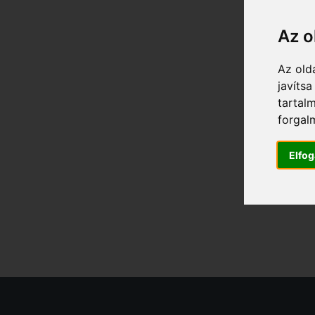
Az o
Az old
javíts
tartal
forgal
Elfo