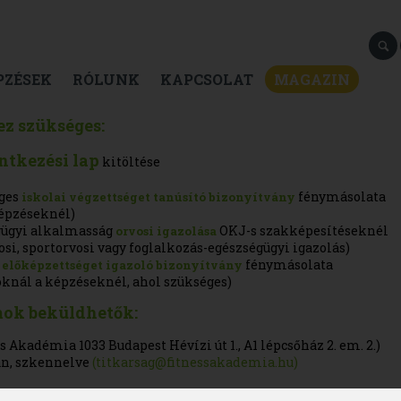
PZÉSEK
RÓLUNK
KAPCSOLAT
MAGAZIN
ez szükséges:
entkezési lap
kitöltése
éges
fénymásolata
iskolai végzettséget tanúsító bizonyítvány
képzéseknél)
gügyi alkalmasság
OKJ-s szakképesítéseknél
orvosi igazolása
osi, sportorvosi vagy foglalkozás-egészségügyi igazolás)
fénymásolata
előképzettséget igazoló bizonyítvány
oknál a képzéseknél, ahol szükséges)
ok beküldhetők:
s Akadémia 1033 Budapest Hévízi út 1., A1 lépcsőház 2. em. 2.)
an, szkennelve
(titkarsag@fitnessakademia.hu)