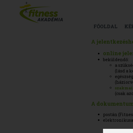
FŐOLDAL
KÉ
A jelentkezésh
online jel
beküldendő:
a szüks
(lásd a 
egészsé
(háziorv
szakmai 
(csak az
A dokumentum
postán (Fitnes
elektronikus