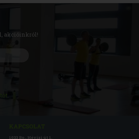
l, akcióinkról!
tót
.
KAPCSOLAT
1033 Bp., Hévízi út 1.