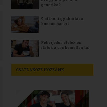
genetika?
9 otthoni gyakorlat a
kockás hasért
Fehérjedús ételek és
italok a csirkemellen túl
CSATLAKOZZ HOZZÁNK