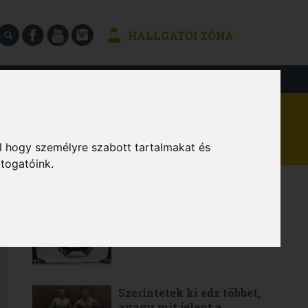
HALLGATÓI ZÓNA
SÉGEK
l hogy személyre szabott tartalmakat és
átogatóink.
LEGOLVASOTTABB
6 gyakorlat a teljes értékű
otthoni edzéshez
Szerintetek ki edz többet,
avagy mit jelent a