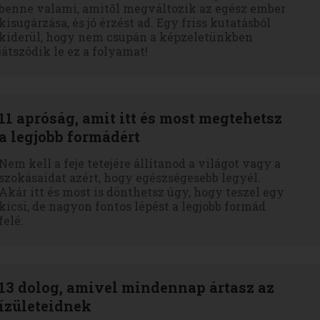
benne valami, amitől megváltozik az egész ember
kisugárzása, és jó érzést ad. Egy friss kutatásból
kiderül, hogy nem csupán a képzeletünkben
játszódik le ez a folyamat!
11 apróság, amit itt és most megtehetsz
a legjobb formádért
Nem kell a feje tetejére állítanod a világot vagy a
szokásaidat azért, hogy egészségesebb legyél.
Akár itt és most is dönthetsz úgy, hogy teszel egy
kicsi, de nagyon fontos lépést a legjobb formád
felé.
13 dolog, amivel mindennap ártasz az
ízületeidnek