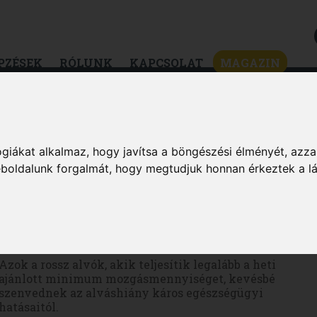
PZÉSEK
RÓLUNK
KAPCSOLAT
MAGAZIN
ZSÉG
DIÉTA & FOGYÁS
HÍREK & ÉRDEKES
MAGAZIN
giákat alkalmaz, hogy javítsa a böngészési élményét, azza
weboldalunk forgalmát, hogy megtudjuk honnan érkeztek a l
Az edzés segíthet a rossz alvókon
Azok a rossz alvók, akik teljesítik legalább a heti
ajánlott minimum mozgásmennyiséget, kevésbé
szenvednek az alváshiány káros egészségügyi
hatásaitól.