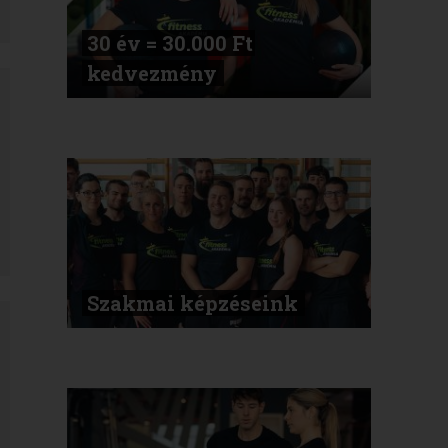
30 év = 30.000 Ft
kedvezmény
Szakmai képzéseink