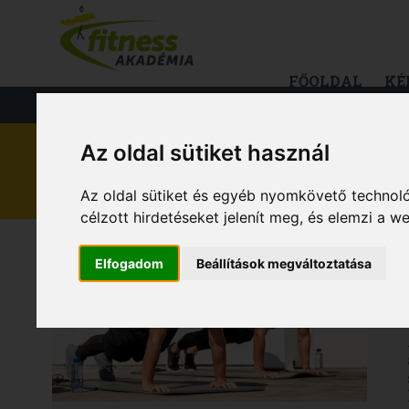
FŐOLDAL
KÉ
FITNESS
TÁPLÁLKOZÁS
EGÉS
Az oldal sütiket használ
EGÉSZSÉG
Az oldal sütiket és egyéb nyomkövető technoló
célzott hirdetéseket jelenít meg, és elemzi a 
Elfogadom
Beállítások megváltoztatása