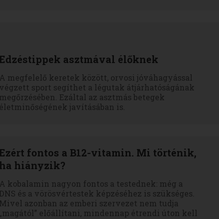
Edzéstippek asztmával élőknek
A megfelelő keretek között, orvosi jóváhagyással
végzett sport segíthet a légutak átjárhatóságának
megőrzésében. Ezáltal az asztmás betegek
életminőségének javításában is.
Ezért fontos a B12-vitamin. Mi történik,
ha hiányzik?
A kobalamin nagyon fontos a testednek: még a
DNS és a vörösvértestek képzéséhez is szükséges.
Mivel azonban az emberi szervezet nem tudja
„magától” előállítani, mindennap étrendi úton kell