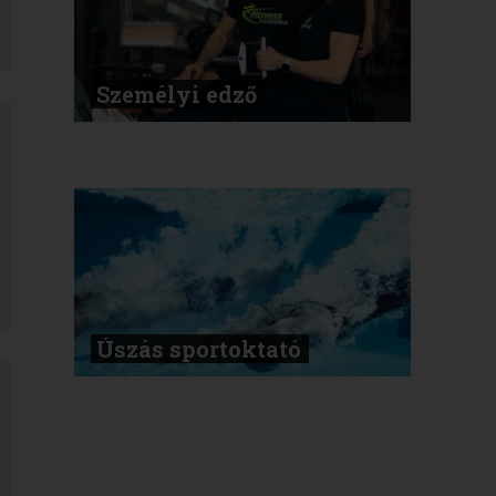
Személyi edző
Úszás sportoktató