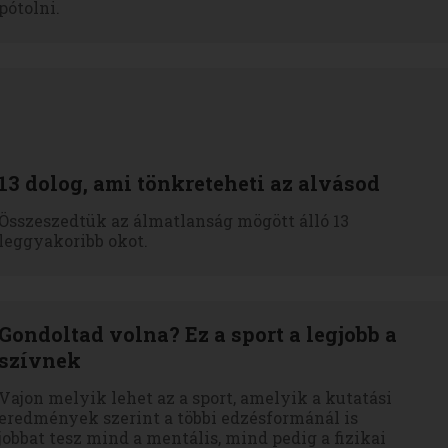
pótolni.
13 dolog, ami tönkreteheti az alvásod
Összeszedtük az álmatlanság mögött álló 13
leggyakoribb okot.
Gondoltad volna? Ez a sport a legjobb a
szívnek
Vajon melyik lehet az a sport, amelyik a kutatási
eredmények szerint a többi edzésformánál is
jobbat tesz mind a mentális, mind pedig a fizikai