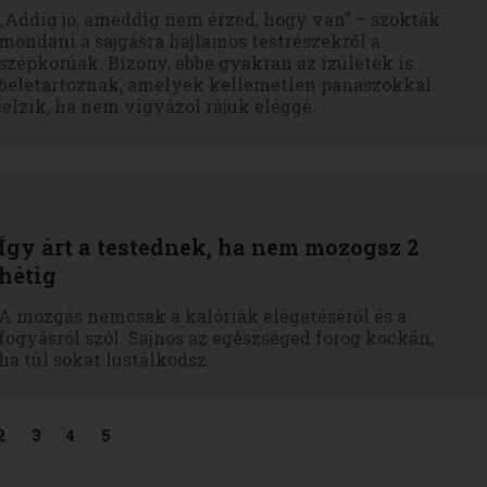
„Addig jó, ameddig nem érzed, hogy van” – szokták
mondani a sajgásra hajlamos testrészekről a
szépkorúak. Bizony, ebbe gyakran az ízületek is
beletartoznak, amelyek kellemetlen panaszokkal
jelzik, ha nem vigyázol rájuk eléggé.
Így árt a testednek, ha nem mozogsz 2
hétig
A mozgás nemcsak a kalóriák elégetéséről és a
fogyásról szól. Sajnos az egészséged forog kockán,
ha túl sokat lustálkodsz.
2
3
4
5