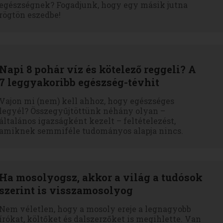
egészségnek? Fogadjunk, hogy egy másik jutna
rögtön eszedbe!
Napi 8 pohár víz és kötelező reggeli? A
7 leggyakoribb egészség-tévhit
Vajon mi (nem) kell ahhoz, hogy egészséges
legyél? Összegyűjtöttünk néhány olyan –
általános igazságként kezelt – feltételezést,
amiknek semmiféle tudományos alapja nincs.
Ha mosolyogsz, akkor a világ a tudósok
szerint is visszamosolyog
Nem véletlen, hogy a mosoly ereje a legnagyobb
írókat, költőket és dalszerzőket is megihlette. Van