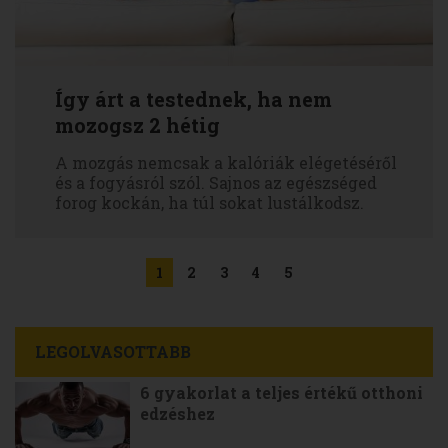
Így árt a testednek, ha nem
mozogsz 2 hétig
A mozgás nemcsak a kalóriák elégetéséről
és a fogyásról szól. Sajnos az egészséged
forog kockán, ha túl sokat lustálkodsz.
1
2
3
4
5
LEGOLVASOTTABB
6 gyakorlat a teljes értékű otthoni
edzéshez