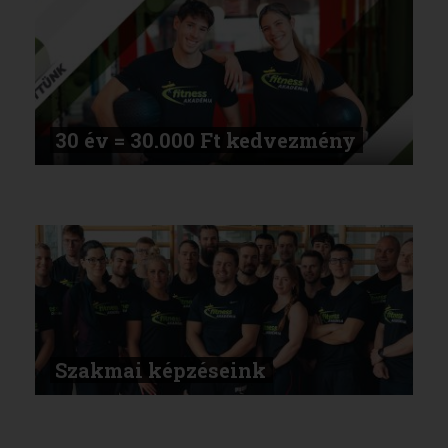
30 év = 30.000 Ft kedvezmény
Szakmai képzéseink