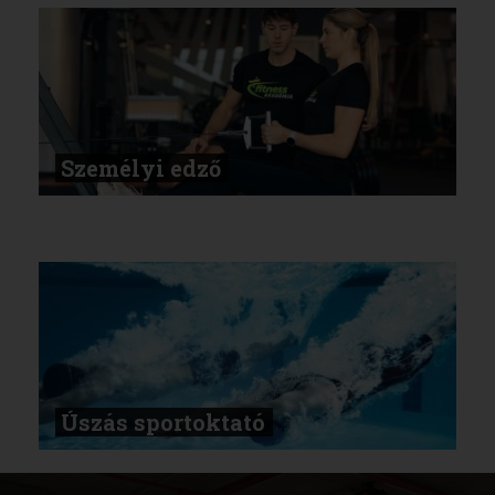
Személyi edző
Úszás sportoktató