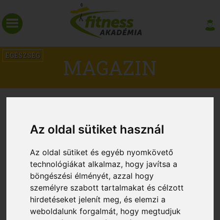
EGÉSZSÉG
MAGAZIN
Az oldal sütiket használ
Az oldal sütiket és egyéb nyomkövető
technológiákat alkalmaz, hogy javítsa a
böngészési élményét, azzal hogy
személyre szabott tartalmakat és célzott
hirdetéseket jelenít meg, és elemzi a
Az edzés segíthet a rossz alvókon
weboldalunk forgalmát, hogy megtudjuk