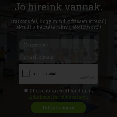
Jó híreink vannak.
Iratkozz fel, hogy mindig frissen értesülj
aktuális képzéseinkről, akcióinkról!
Elolvastam és elfogadom az
Adatkezelési tájékoztatót
.
FITNESS AKADÉMIA
KÉPZÉSEK
RÓLUNK
MAGAZIN
CSATLAKOZZ