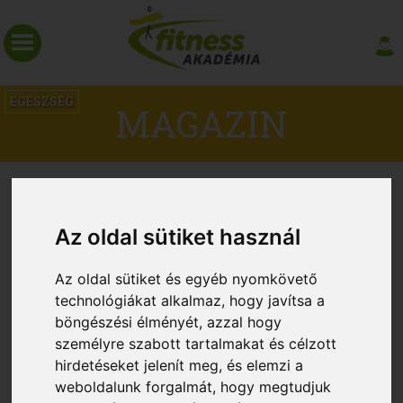
EGÉSZSÉG
MAGAZIN
Az oldal sütiket használ
Az oldal sütiket és egyéb nyomkövető
technológiákat alkalmaz, hogy javítsa a
böngészési élményét, azzal hogy
személyre szabott tartalmakat és célzott
hirdetéseket jelenít meg, és elemzi a
Az edzés segíthet a rossz alvókon
weboldalunk forgalmát, hogy megtudjuk