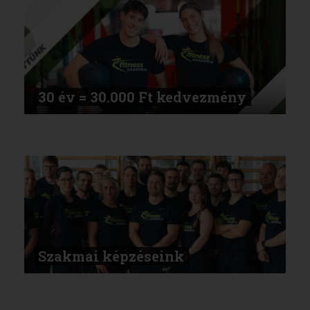
30 év = 30.000 Ft kedvezmény
Szakmai képzéseink