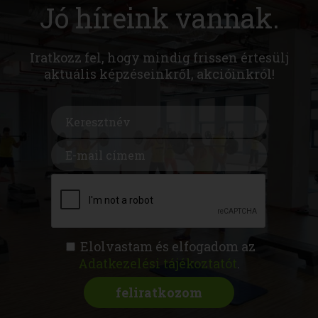
Jó híreink vannak.
Iratkozz fel, hogy mindig frissen értesülj
aktuális képzéseinkről, akcióinkról!
Elolvastam és elfogadom az
Adatkezelési tájékoztatót
.
FITNESS AKADÉMIA
KÉPZÉSEK
RÓLUNK
MAGAZIN
CSATLAKOZZ