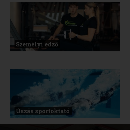
Személyi edző
Úszás sportoktató