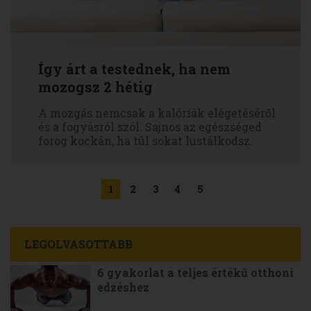
Így árt a testednek, ha nem
mozogsz 2 hétig
A mozgás nemcsak a kalóriák elégetéséről
és a fogyásról szól. Sajnos az egészséged
forog kockán, ha túl sokat lustálkodsz.
1
2
3
4
5
LEGOLVASOTTABB
6 gyakorlat a teljes értékű otthoni
edzéshez