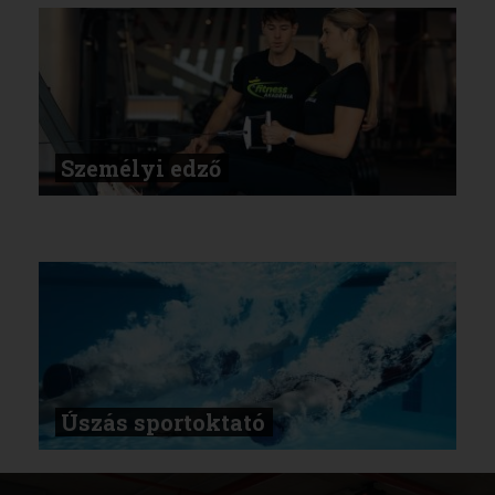
Személyi edző
Úszás sportoktató