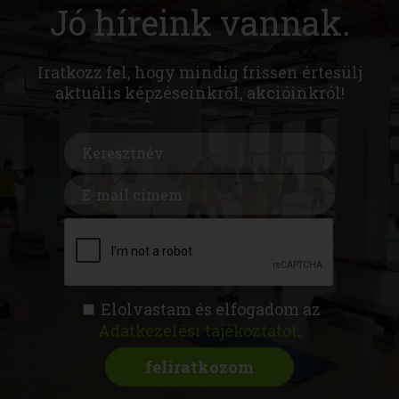
Jó híreink vannak.
Iratkozz fel, hogy mindig frissen értesülj
aktuális képzéseinkről, akcióinkról!
Elolvastam és elfogadom az
Adatkezelési tájékoztatót
.
FITNESS AKADÉMIA
KÉPZÉSEK
RÓLUNK
MAGAZIN
CSATLAKOZZ