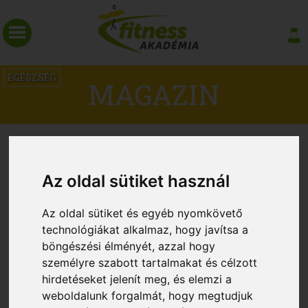
EGÉSZSÉG
MAGAZIN
Az oldal sütiket használ
Az oldal sütiket és egyéb nyomkövető
technológiákat alkalmaz, hogy javítsa a
böngészési élményét, azzal hogy
személyre szabott tartalmakat és célzott
hirdetéseket jelenít meg, és elemzi a
Az edzés segíthet a rossz alvókon
weboldalunk forgalmát, hogy megtudjuk