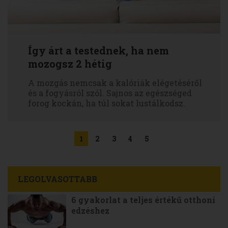
Így árt a testednek, ha nem
mozogsz 2 hétig
A mozgás nemcsak a kalóriák elégetéséről
és a fogyásról szól. Sajnos az egészséged
forog kockán, ha túl sokat lustálkodsz.
1
2
3
4
5
LEGOLVASOTTABB
6 gyakorlat a teljes értékű otthoni
edzéshez