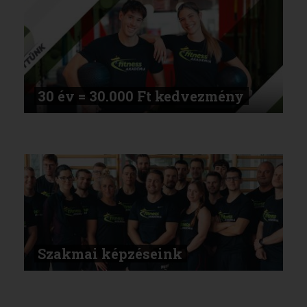
30 év = 30.000 Ft kedvezmény
Szakmai képzéseink