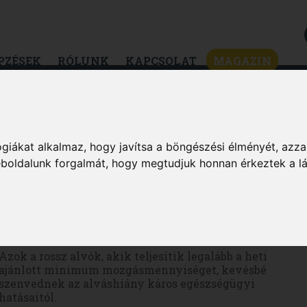
PZÉSEK
RÓLUNK
KAPCSOLAT
MAGAZIN
ZSÉG
DIÉTA & FOGYÁS
HÍREK & ÉRDEKES
MAGAZIN
giákat alkalmaz, hogy javítsa a böngészési élményét, azza
weboldalunk forgalmát, hogy megtudjuk honnan érkeztek a l
Az edzés segíthet a rossz alvókon
Azok a rossz alvók, akik teljesítik legalább a heti
ajánlott minimum mozgásmennyiséget, kevésbé
szenvednek az alváshiány káros egészségügyi
hatásaitól.