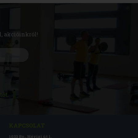
l, akcióinkról!
tót
.
KAPCSOLAT
1033 Bp., Hévízi út 1.