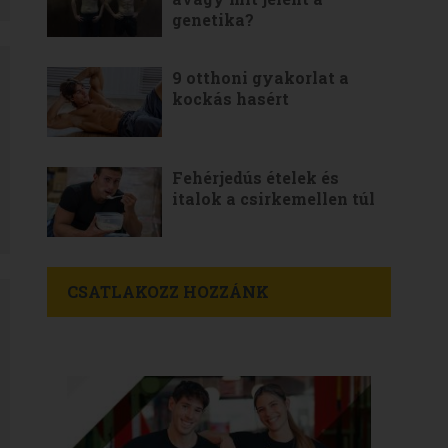
genetika?
9 otthoni gyakorlat a
kockás hasért
Fehérjedús ételek és
italok a csirkemellen túl
CSATLAKOZZ HOZZÁNK