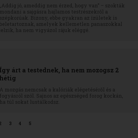
„Addig jó, ameddig nem érzed, hogy van” – szokták
mondani a sajgásra hajlamos testrészekről a
szépkorúak. Bizony, ebbe gyakran az ízületek is
beletartoznak, amelyek kellemetlen panaszokkal
jelzik, ha nem vigyázol rájuk eléggé.
Így árt a testednek, ha nem mozogsz 2
hétig
A mozgás nemcsak a kalóriák elégetéséről és a
fogyásról szól. Sajnos az egészséged forog kockán,
ha túl sokat lustálkodsz.
2
3
4
5