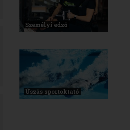
Személyi edző
Úszás sportoktató