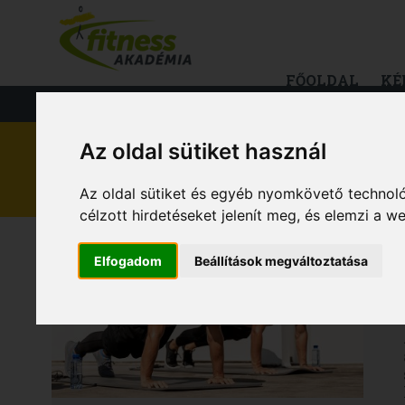
FŐOLDAL
KÉ
FITNESS
TÁPLÁLKOZÁS
EGÉS
Az oldal sütiket használ
EGÉSZSÉG
Az oldal sütiket és egyéb nyomkövető technoló
célzott hirdetéseket jelenít meg, és elemzi a 
Elfogadom
Beállítások megváltoztatása