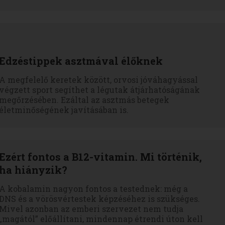
Edzéstippek asztmával élőknek
A megfelelő keretek között, orvosi jóváhagyással
végzett sport segíthet a légutak átjárhatóságának
megőrzésében. Ezáltal az asztmás betegek
életminőségének javításában is.
Ezért fontos a B12-vitamin. Mi történik,
ha hiányzik?
A kobalamin nagyon fontos a testednek: még a
DNS és a vörösvértestek képzéséhez is szükséges.
Mivel azonban az emberi szervezet nem tudja
„magától” előállítani, mindennap étrendi úton kell