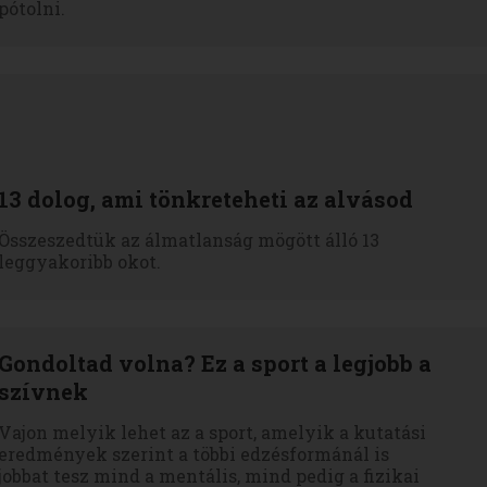
pótolni.
13 dolog, ami tönkreteheti az alvásod
Összeszedtük az álmatlanság mögött álló 13
leggyakoribb okot.
Gondoltad volna? Ez a sport a legjobb a
szívnek
Vajon melyik lehet az a sport, amelyik a kutatási
eredmények szerint a többi edzésformánál is
jobbat tesz mind a mentális, mind pedig a fizikai