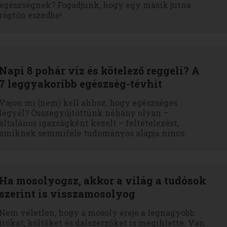
egészségnek? Fogadjunk, hogy egy másik jutna
rögtön eszedbe!
Napi 8 pohár víz és kötelező reggeli? A
7 leggyakoribb egészség-tévhit
Vajon mi (nem) kell ahhoz, hogy egészséges
legyél? Összegyűjtöttünk néhány olyan –
általános igazságként kezelt – feltételezést,
amiknek semmiféle tudományos alapja nincs.
Ha mosolyogsz, akkor a világ a tudósok
szerint is visszamosolyog
Nem véletlen, hogy a mosoly ereje a legnagyobb
írókat, költőket és dalszerzőket is megihlette. Van