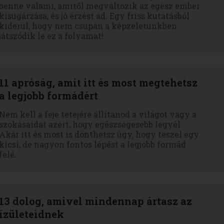
benne valami, amitől megváltozik az egész ember
kisugárzása, és jó érzést ad. Egy friss kutatásból
kiderül, hogy nem csupán a képzeletünkben
játszódik le ez a folyamat!
11 apróság, amit itt és most megtehetsz
a legjobb formádért
Nem kell a feje tetejére állítanod a világot vagy a
szokásaidat azért, hogy egészségesebb legyél.
Akár itt és most is dönthetsz úgy, hogy teszel egy
kicsi, de nagyon fontos lépést a legjobb formád
felé.
13 dolog, amivel mindennap ártasz az
ízületeidnek