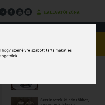
HALLGATÓI ZÓNA
SÉGEK
l hogy személyre szabott tartalmakat és
átogatóink.
LEGOLVASOTTABB
6 gyakorlat a teljes értékű
otthoni edzéshez
Szerintetek ki edz többet,
avagy mit jelent a