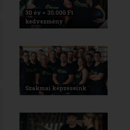
30 év = 30.000 Ft
kedvezmény
Szakmai képzéseink