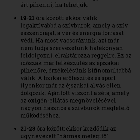
árt pihenni, ha tehetjük.
19-21
óra között: ekkor válik
legaktívabbá a szívburok, amely a szív
esszenciáját, a vér és energia forrását
védi. Ha most vacsorázunk, azt már
nem tudja szervezetünk hatékonyan
feldolgozni, elraktározza reggelre. Ez az
időszak már felkészülés az éjszakai
pihenőre, érzékelésünk kifinomultabbá
válik. A fizikai erőfeszítés és sport
ilyenkor már az éjszakai alvás ellen
dolgozik. Ajánlott viszont a séta, amely
az oxigén-ellátás megnövelésével
nagyon hasznos a szívburok megfelelő
működéséhez.
21-23
óra között: ekkor kezdődik az
úgynevezett "hármas melegítő"