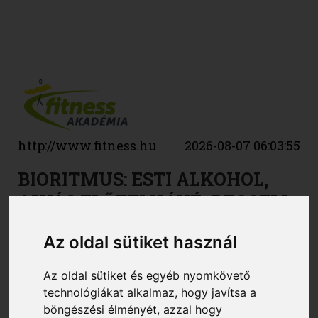
http://www.fitness.hu
2026-08-07 06:03:55
BIORITMUS: ESTI ALKOHOL,
ALVÁS ELŐTTI KÁVÉ, REGGELI
SZEX?
Az oldal sütiket használ
Aki tudatosan él, általában valamilyen
Az oldal sütiket és egyéb nyomkövető
kialakított életritmus szerint cselekszik,
technológiákat alkalmaz, hogy javítsa a
táplálkozik, sportol, pihen, tehát lesz egy
böngészési élményét, azzal hogy