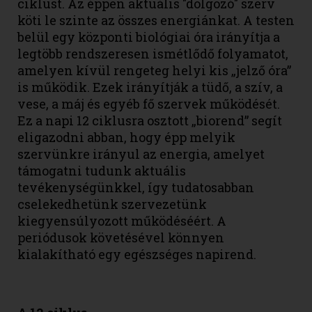
ciklust. Az éppen aktuális "dolgozó" szerv
köti le szinte az összes energiánkat. A testen
belül egy központi biológiai óra irányítja a
legtöbb rendszeresen ismétlődő folyamatot,
amelyen kívül rengeteg helyi kis „jelző óra”
is működik. Ezek irányítják a tüdő, a szív, a
vese, a máj és egyéb fő szervek működését.
Ez a napi 12 ciklusra osztott „biorend” segít
eligazodni abban, hogy épp melyik
szervünkre irányul az energia, amelyet
támogatni tudunk aktuális
tevékenységünkkel, így tudatosabban
cselekedhetünk szervezetünk
kiegyensúlyozott működéséért. A
periódusok követésével könnyen
kialakítható egy egészséges napirend.