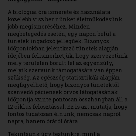
A biológiai óra ismerete és használata
közelebb visz bennünket életműködésünk
jobb megismeréséhez. Minden
megbetegedés esetén, egy napon belül a
tünetek ingadozó jellegűek. Bizonyos
időpontokban jelentkező tünetek alapján
idejében felismerhetjük, hogy szervezetünk
mely területén borult fel az egyensúly,
melyik szervünk támogatására van éppen
szükség. Az egészség statisztikák alapján
megfigyelhető, hogy bizonyos tünetektől
szenvedő páciensek orvos látogatásának
időpontja szinte pontosan összhangban áll a
12 ciklus felosztással. Ez is azt mutatja, hogy
fontos tudatosan élnünk, nemcsak napról
napra, hanem óráról órára.
Tekintsünk úgy testünkre, mint a