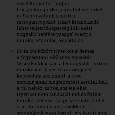
ezzel karbantarthatjuk
húgyhólyagunkat, egyúttal vesénket
is. Szervezetünk kiüríti a
méreganyagokat, ismét kiemelkedő
lehet teljesítőképességünk, ezért
nagyobb hatékonysággal megy a
munka, a tanulás, a sportolás.
17-19
óra között: Ilyenkor érdemes
elfogyasztani a könnyű vacsorát.
Vesénk ekkor van a legnagyobb tisztító
munkában. A vese és az öregedés
kapcsolata közismert, a vese
energiájának megőrzéséért kerülni kell
a túl nehéz, zsíros, sós ételeket.
Ilyenkor nem tanácsolt nehéz fizikai
munkát végezni vagy szexuális életet
élni. Vérnyomásunk csökken,
szívműködésünk lassul, egy kicsit nem