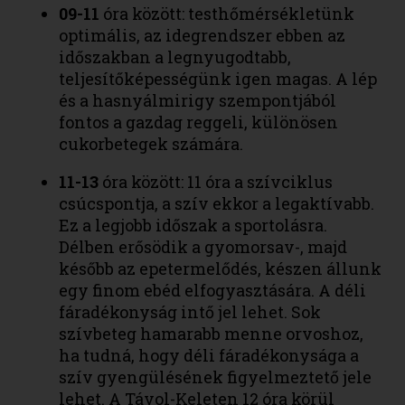
09-11
óra között: testhőmérsékletünk
optimális, az idegrendszer ebben az
időszakban a legnyugodtabb,
teljesítőképességünk igen magas. A lép
és a hasnyálmirigy szempontjából
fontos a gazdag reggeli, különösen
cukorbetegek számára.
11-13
óra között: 11 óra a szívciklus
csúcspontja, a szív ekkor a legaktívabb.
Ez a legjobb időszak a sportolásra.
Délben erősödik a gyomorsav-, majd
később az epetermelődés, készen állunk
egy finom ebéd elfogyasztására. A déli
fáradékonyság intő jel lehet. Sok
szívbeteg hamarabb menne orvoshoz,
ha tudná, hogy déli fáradékonysága a
szív gyengülésének figyelmeztető jele
lehet. A Távol-Keleten 12 óra körül