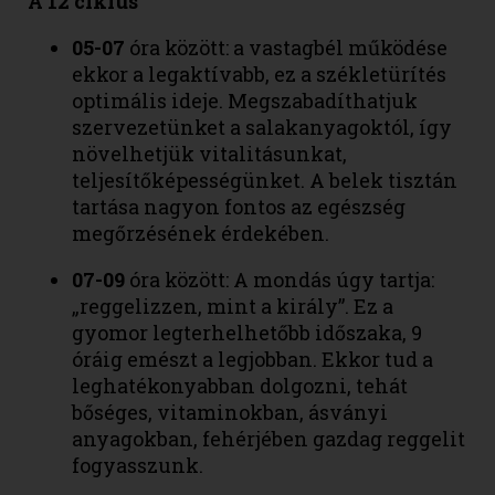
A 12 ciklus
05-07
óra között: a vastagbél működése
ekkor a legaktívabb, ez a székletürítés
optimális ideje. Megszabadíthatjuk
szervezetünket a salakanyagoktól, így
növelhetjük vitalitásunkat,
teljesítőképességünket. A belek tisztán
tartása nagyon fontos az egészség
megőrzésének érdekében.
07-09
óra között: A mondás úgy tartja:
„reggelizzen, mint a király”. Ez a
gyomor legterhelhetőbb időszaka, 9
óráig emészt a legjobban. Ekkor tud a
leghatékonyabban dolgozni, tehát
bőséges, vitaminokban, ásványi
anyagokban, fehérjében gazdag reggelit
fogyasszunk.