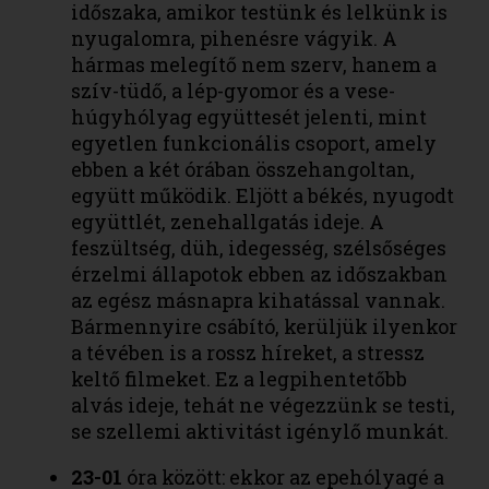
időszaka, amikor testünk és lelkünk is
nyugalomra, pihenésre vágyik. A
hármas melegítő nem szerv, hanem a
szív-tüdő, a lép-gyomor és a vese-
húgyhólyag együttesét jelenti, mint
egyetlen funkcionális csoport, amely
ebben a két órában összehangoltan,
együtt működik. Eljött a békés, nyugodt
együttlét, zenehallgatás ideje. A
feszültség, düh, idegesség, szélsőséges
érzelmi állapotok ebben az időszakban
az egész másnapra kihatással vannak.
Bármennyire csábító, kerüljük ilyenkor
a tévében is a rossz híreket, a stressz
keltő filmeket. Ez a legpihentetőbb
alvás ideje, tehát ne végezzünk se testi,
se szellemi aktivitást igénylő munkát.
23-01
óra között: ekkor az epehólyagé a