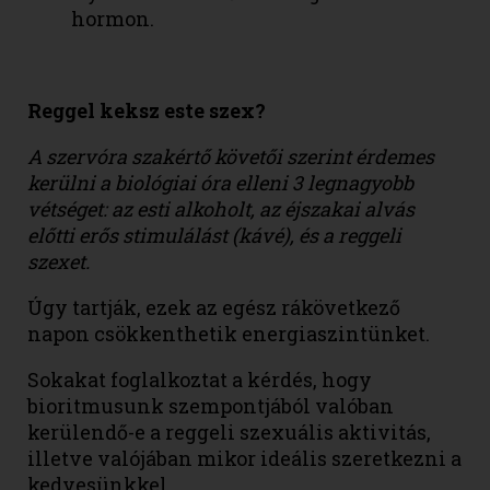
hormon.
Reggel keksz este szex?
A szervóra szakértő követői szerint érdemes
kerülni a biológiai óra elleni 3 legnagyobb
vétséget: az esti alkoholt, az éjszakai alvás
előtti erős stimulálást (kávé), és a reggeli
szexet.
Úgy tartják, ezek az egész rákövetkező
napon csökkenthetik energiaszintünket.
Sokakat foglalkoztat a kérdés, hogy
bioritmusunk szempontjából valóban
kerülendő-e a reggeli szexuális aktivitás,
illetve valójában mikor ideális szeretkezni a
kedvesünkkel.