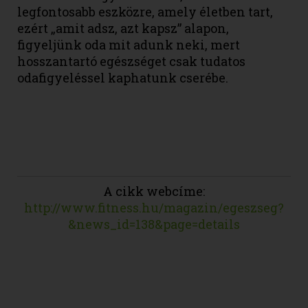
legfontosabb eszközre, amely életben tart,
ezért „amit adsz, azt kapsz” alapon,
figyeljünk oda mit adunk neki, mert
hosszantartó egészséget csak tudatos
odafigyeléssel kaphatunk cserébe.
A cikk webcíme:
http://www.fitness.hu/magazin/egeszseg?
&news_id=138&page=details