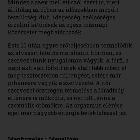
Mindez a szex mellett szól azért is, mert
állítólag az ebben az időszakban megélt
feszültség, düh, idegesség, szélsőséges
érzelmi kitörések az egész másnapi
közérzetet meghatározzák.
Este 10 után egyre erőteljesebben termelődik
az alvásért felelős melatonin hormon, és
szervezetünk nyugalomra vágyik. A férfi, a
napi aktívan töltött órák alatt több ízben él
meg tesztoszteron túltengést, estére már
pihenésre vágyik a szervezete. A női
szervezet ösztrogén termelése a fáradtság
ellenére is működik, és nyitott lenne a
szexuális örömökre. Az orgazmus elérése
éjjel már nagyobb energia befektetéssel jár.
Megfigyelés = Megelőzés