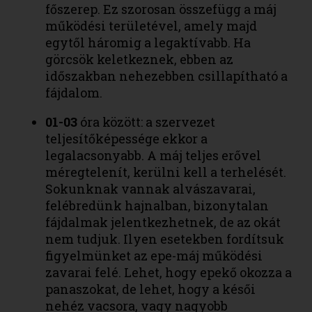
főszerep. Ez szorosan összefügg a máj
működési területével, amely majd
egytől háromig a legaktívabb. Ha
görcsök keletkeznek, ebben az
időszakban nehezebben csillapítható a
fájdalom.
01-03
óra között: a szervezet
teljesítőképessége ekkor a
legalacsonyabb. A máj teljes erővel
méregtelenít, kerülni kell a terhelését.
Sokunknak vannak alvászavarai,
felébredünk hajnalban, bizonytalan
fájdalmak jelentkezhetnek, de az okát
nem tudjuk. Ilyen esetekben fordítsuk
figyelmünket az epe-máj működési
zavarai felé. Lehet, hogy epekő okozza a
panaszokat, de lehet, hogy a késői
nehéz vacsora, vagy nagyobb