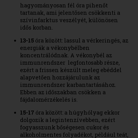
hagyományosan fél óra pihenőt
tartanak, ami jelentősen csökkenti a
szívinfarktus veszélyét, különösen
idős korban.
13-15
óra között: lassul a vérkeringés, az
energiák a vékonybélben
koncentrálódnak. A vékonybél az
immunrendszer legfontosabb része,
ezért a frissen készült meleg ebéddel
alapvetően hozzájárulunk az
immunrendszer karbantartásához.
Ebben az időszakban csökken a
fájdalomérzékelés is.
15-17
óra között: a húgyhólyag ekkor
dolgozik a legintenzívebben, ezért
fogyasszunk bőségesen cukor és
alkoholmentes folyadékot, például teát,