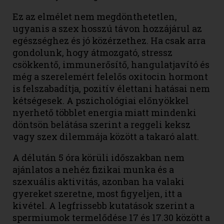
Ez az elmélet nem megdönthetetlen,
ugyanis a szex hosszú távon hozzájárul az
egészséghez és jó közérzethez. Ha csak arra
gondolunk, hogy átmozgató, stressz
csökkentő, immunerősítő, hangulatjavító és
még a szerelemért felelős oxitocin hormont
is felszabadítja, pozitív élettani hatásai nem
kétségesek. A pszichológiai előnyökkel
nyerhető többlet energia miatt mindenki
döntsön belátása szerint a reggeli keksz
vagy szex dilemmája között a takaró alatt.
A délután 5 óra körüli időszakban nem
ajánlatos a nehéz fizikai munka és a
szexuális aktivitás, azonban ha valaki
gyereket szeretne, most figyeljen, itt a
kivétel. A legfrissebb kutatások szerint a
spermiumok termelődése 17 és 17.30 között a