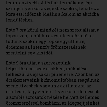
legintenzívebb. A férfiak termékenységi
szintje ilyenkor az egekbe szökik, tehát ez a
kora esti időszak ideális alkalom az akcióba
lendüléshez.
Este 7 óra körül mindkét nem szexuálisan a
topon van, tehát ha az esti teendők elől el
tudunk szökni egy röpke együttlétre,
érdemes az intenzív örömszerzésnek
szentelni egy kis időt.
Este 9 óra után a szervezetünk
teljesítőképessége csökken, működése
felkészül az éjszakai pihenésre. Azonban az
érzékszerveink kifinomultabban reagálnak,
szenzitívebbek vagyunk az illatokra, az
érintésre, lágy zenére. Ilyenkor érdemesebb
a zombis sorozatok nézése helyett kellemes
örömszerzéssel bombázni az idegsejtjeinket.