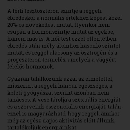
A férfi tesztoszteron szintje a reggeli
ébredéskor a normális értékhez képest közel
20%-os növekedést mutat. Ilyenkor nem
csupán a hormonszintje mutat az egekbe,
hanem más is. A női test ezzel ellentétben
ébredés után mély álomhoz hasonló szintet
mutat, és reggel alacsony az ösztrogén és a
progeszteron termelés, amelyek a vágyért
felelős hormonok.
Gyakran találkozunk azzal az elmélettel,
miszerint a reggeli hancur egészséges, a
keleti gyógyászat szerint azonban nem
tanácsos. A vese tárolja a szexuális energiát
és a szerveink esszenciális energiáját, talán
ezzel is magyarázható, hogy reggel, amikor
még az egész napos aktivitás előtt állunk,
tartalékoljuk energiáinkat.