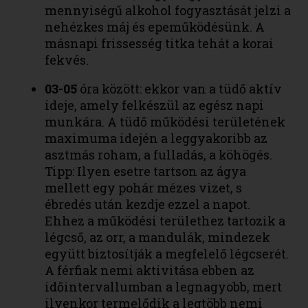
mennyiségű alkohol fogyasztását jelzi a
nehézkes máj és epeműködésünk. A
másnapi frissesség titka tehát a korai
fekvés.
03-05
óra között: ekkor van a tüdő aktív
ideje, amely felkészül az egész napi
munkára. A tüdő működési területének
maximuma idején a leggyakoribb az
asztmás roham, a fulladás, a köhögés.
Tipp: Ilyen esetre tartson az ágya
mellett egy pohár mézes vizet, s
ébredés után kezdje ezzel a napot.
Ehhez a működési területhez tartozik a
légcső, az orr, a mandulák, mindezek
együtt biztosítják a megfelelő légcserét.
A férfiak nemi aktivitása ebben az
időintervallumban a legnagyobb, mert
ilyenkor termelődik a legtöbb nemi