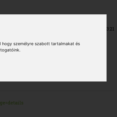
2026-08-09 14:53:21
l hogy személyre szabott tartalmakat és
átogatóink.
ge=details