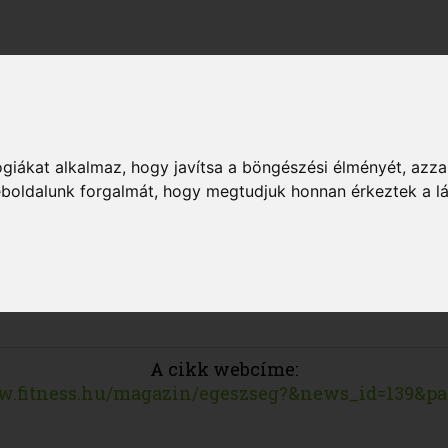
OLYAM
giákat alkalmaz, hogy javítsa a böngészési élményét, azza
weboldalunk forgalmát, hogy megtudjuk honnan érkeztek a l
A cikk webcíme:
w.fitness.hu/magazin/egeszseg?&news_id=139&pa