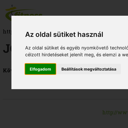
http://www.fitness.hu
Az oldal sütiket használ
JÓGAOKTATÓ TANF
Az oldal sütiket és egyéb nyomkövető technoló
célzott hirdetéseket jelenít meg, és elemzi a 
Elfogadom
Beállítások megváltoztatása
Következő képzés: 2016. Január 23.
http://ww