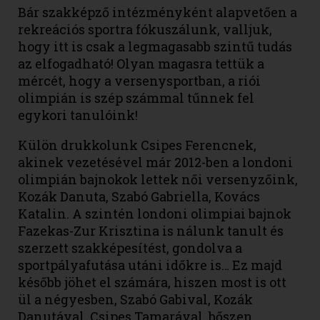
Bár szakképző intézményként alapvetően a
rekreációs sportra fókuszálunk, valljuk,
hogy itt is csak a legmagasabb szintű tudás
az elfogadható! Olyan magasra tettük a
mércét, hogy a versenysportban, a riói
olimpián is szép számmal tűnnek fel
egykori tanulóink!
Külön drukkolunk Csipes Ferencnek,
akinek vezetésével már 2012-ben a londoni
olimpián bajnokok lettek női versenyzőink,
Kozák Danuta, Szabó Gabriella, Kovács
Katalin. A szintén londoni olimpiai bajnok
Fazekas-Zur Krisztina is nálunk tanult és
szerzett szakképesítést, gondolva a
sportpályafutása utáni időkre is… Ez majd
később jöhet el számára, hiszen most is ott
ül a négyesben, Szabó Gabival, Kozák
Danutával, Csipes Tamarával, bőszen