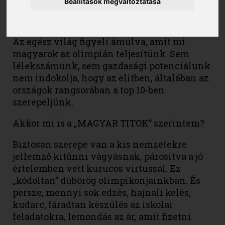
Beállítások megváltoztatása
Van-e magyar sportrajongó a Földön, akit
nem foglalkoztat ez a kérdés mostanában?
Az egész világ figyeli ámulva, amit mi
magyarok az olimpián teljesítünk. Sem
lélekszámunk, sem gazdasági potenciálunk
nem indokolja, hogy az elitben, általában az
országok rangsorában a top 10-ben
szerepeljünk.
Akkor mi is a „MAGYAR TITOK” szerintem?
Biztosan szerepe van a kis nemzetekre
jellemző kitűnni vágyásnak, párosítva a jó
értelemben vett kurucos virtussal. Ez
„kódoltan” dübörög olimpikonjainkban. És
persze, mennyi sok edzés, hajnali kelés,
kudarc, fáradtan készülés az iskolai
feladatokra, lemondás az ár, amit fizetni