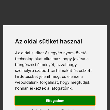
Az oldal sütiket használ
http://www.fitness.hu
2026-08-07 07:50:13
Az oldal sütiket és egyéb nyomkövető
technológiákat alkalmaz, hogy javítsa a
KEZDŐDIK AZ OLIMPIA, HAJRÁ
böngészési élményét, azzal hogy
MAGYAR CSAPAT!
személyre szabott tartalmakat és célzott
hirdetéseket jelenít meg, és elemzi a
weboldalunk forgalmát, hogy megtudjuk
Folytatódik-e a hagyomány, kitart-e a
honnan érkeztek a látogatóink.
négyévenkénti egész nemzetre kiterjedő
„de jó magyarnak lenni” hangulat a 2016-
Elfogadom
os riói olimpián is?