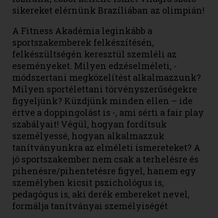
sikereket elérnünk Brazíliában az olimpián!
A Fitness Akadémia leginkább a
sportszakemberek felkészítésén,
felkészültségén keresztül szemléli az
eseményeket. Milyen edzéselméleti, -
módszertani megközelítést alkalmazzunk?
Milyen sportélettani törvényszerűségekre
figyeljünk? Küzdjünk minden ellen – ide
értve a doppingolást is -, ami sérti a fair play
szabályait! Végül, hogyan fordítsuk
személyessé, hogyan alkalmazzuk
tanítványunkra az elméleti ismereteket? A
jó sportszakember nem csak a terhelésre és
pihenésre/pihentetésre figyel, hanem egy
személyben kicsit pszichológus is,
pedagógus is, aki derék embereket nevel,
formálja tanítványai személyiségét