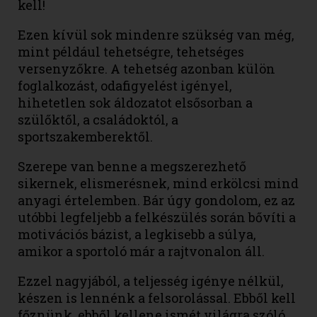
kell!
Ezen kívül sok mindenre szükség van még,
mint például tehetségre, tehetséges
versenyzőkre. A tehetség azonban külön
foglalkozást, odafigyelést igényel,
hihetetlen sok áldozatot elsősorban a
szülőktől, a családoktól, a
sportszakemberektől.
Szerepe van benne a megszerezhető
sikernek, elismerésnek, mind erkölcsi mind
anyagi értelemben. Bár úgy gondolom, ez az
utóbbi legfeljebb a felkészülés során bővíti a
motivációs bázist, a legkisebb a súlya,
amikor a sportoló már a rajtvonalon áll.
Ezzel nagyjából, a teljesség igénye nélkül,
készen is lennénk a felsorolással. Ebből kell
főznünk, ebből kellene ismét világra szóló