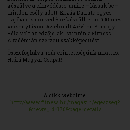
készülve a címvédésre, amire – lássuk be –
minden esély adott. Kozák Danuta egyes
hajóban is címvédésre készülhet az 500m-es
versenytávon. Az elmúlt 4 évben Somogyi
Béla volt az edzője, aki szintén a Fitness
Akadémián szerzett szakképesítést.
Összefoglalva, már érintettségünk miatt is,
Hajrá Magyar Csapat!
A cikk webcíme:
http://www.fitness.hu/magazin/egeszseg?
&news_id=176&page=details