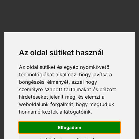
Az oldal sütiket használ
http://www.fitness.hu
2026-08-09 17:06:40
Az oldal sütiket és egyéb nyomkövető
technológiákat alkalmaz, hogy javítsa a
FEHÉRJEDÚS ÉTELEK ÉS
böngészési élményét, azzal hogy
ITALOK A CSIRKEMELLEN TÚL
személyre szabott tartalmakat és célzott
hirdetéseket jelenít meg, és elemzi a
weboldalunk forgalmát, hogy megtudjuk
Ha unod a csirkemellet rizzsel és egy kis
honnan érkeztek a látogatóink.
egészséges változatosságra vágysz,
csempészd be őket az étrendedbe!
Elfogadom
Szejtán