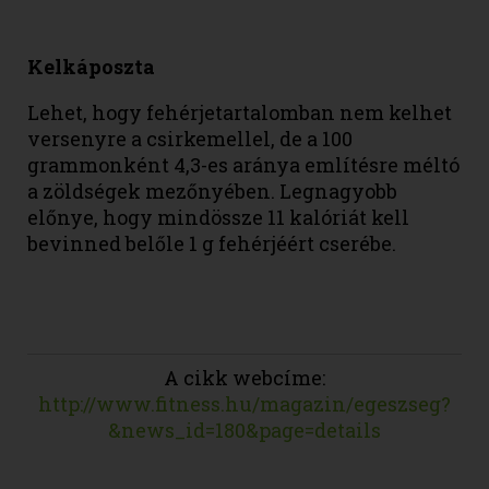
Kelkáposzta
Lehet, hogy fehérjetartalomban nem kelhet
versenyre a csirkemellel, de a 100
grammonként 4,3-es aránya említésre méltó
a zöldségek mezőnyében. Legnagyobb
előnye, hogy mindössze 11 kalóriát kell
bevinned belőle 1 g fehérjéért cserébe.
A cikk webcíme:
http://www.fitness.hu/magazin/egeszseg?
&news_id=180&page=details