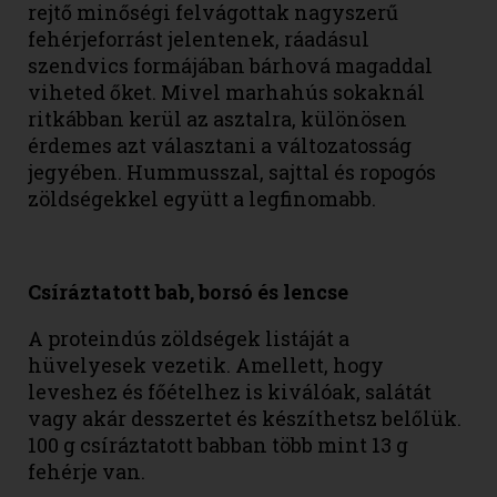
rejtő minőségi felvágottak nagyszerű
fehérjeforrást jelentenek, ráadásul
szendvics formájában bárhová magaddal
viheted őket. Mivel marhahús sokaknál
ritkábban kerül az asztalra, különösen
érdemes azt választani a változatosság
jegyében. Hummusszal, sajttal és ropogós
zöldségekkel együtt a legfinomabb.
Csíráztatott bab, borsó és lencse
A proteindús zöldségek listáját a
hüvelyesek vezetik. Amellett, hogy
leveshez és főételhez is kiválóak, salátát
vagy akár desszertet és készíthetsz belőlük.
100 g csíráztatott babban több mint 13 g
fehérje van.