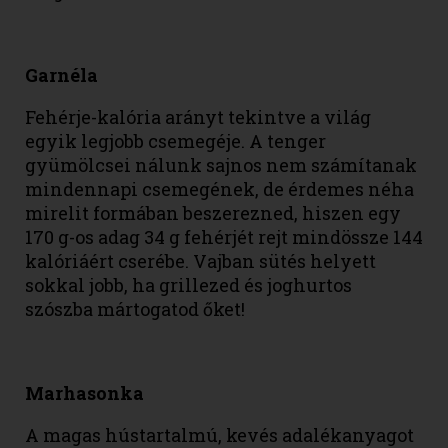
Garn
éla
Fehérje-kalória arányt tekintve a világ
egyik legjobb csemegéje. A tenger
gyümölcsei nálunk sajnos nem számítanak
mindennapi csemegének, de érdemes néha
mirelit formában beszerezned, hiszen egy
170 g-os adag 34 g fehérjét rejt mindössze 144
kalóriáért cserébe. Vajban sütés helyett
sokkal jobb, ha grillezed és joghurtos
szószba mártogatod őket!
Marhasonka
A magas hústartalmú, kevés adalékanyagot