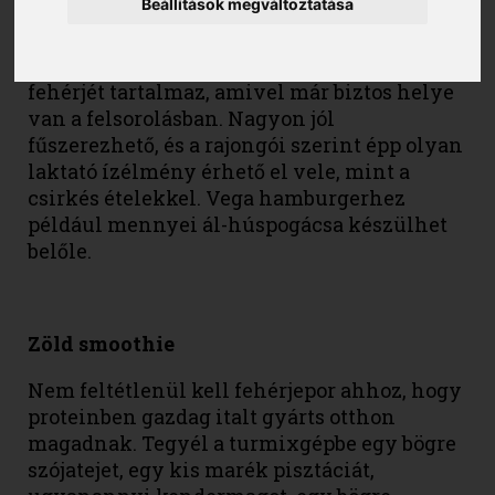
Beállítások megváltoztatása
Ez a búzából előállított növényi
fehérjeforrás fél bögrényi adagonként 31,5 g
fehérjét tartalmaz, amivel már biztos helye
van a felsorolásban. Nagyon jól
fűszerezhető, és a rajongói szerint épp olyan
laktató ízélmény érhető el vele, mint a
csirkés ételekkel. Vega hamburgerhez
például mennyei ál-húspogácsa készülhet
belőle.
Z
ö
ld smoothie
Nem feltétlenül kell fehérjepor ahhoz, hogy
proteinben gazdag italt gyárts otthon
magadnak. Tegyél a turmixgépbe egy bögre
szójatejet, egy kis marék pisztáciát,