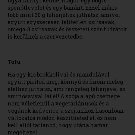
ugyanannyi kendermagot, egy bögre
spenótlevelet és egy banánt. Ezzel máris
több mint 30 g fehérjéhez juthatsz, amivel
együtt egyszeresen telítetlen zsírsavak,
omega-3 zsírsavak és összetett szénhidrátok
is kerülnek a szervezetedbe.
Tofu
Ha egy kis brokkolival és mandulával
együtt pirítod meg, könnyű és finom meleg
ételhez juthatsz, ami rengeteg fehérjével és
aminosavval lát el! A szója alapú csemege
nem véletlenül a vegetáriánusok és a
vegánok kedvence: a szejtánhoz hasonlóan
változatos módon készítheted el, és nem
kell attól tartanod, hogy utána hamar
megéhezel.