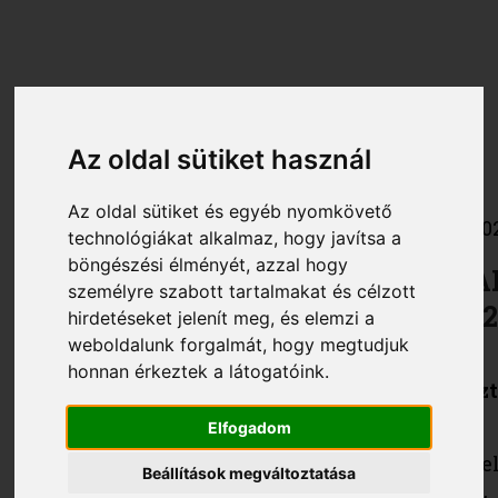
Az oldal sütiket használ
Az oldal sütiket és egyéb nyomkövető
http://www.fitness.hu
202
technológiákat alkalmaz, hogy javítsa a
böngészési élményét, azzal hogy
FITNESS AKADÉMIA IV. SZAKMAI
személyre szabott tartalmakat és célzott
KÖZÖNSÉGNAP 2005. FEBRUÁR 12
hirdetéseket jelenít meg, és elemzi a
weboldalunk forgalmát, hogy megtudjuk
honnan érkeztek a látogatóink.
Februári rendezvényünket is rengetegen tisz
jelenlétetekkel. Köszönjük!
Elfogadom
A zord, télies időjárás ellenére már korán regg
Beállítások megváltoztatása
várta a kezdést. A hó majdnem egész nap esett,