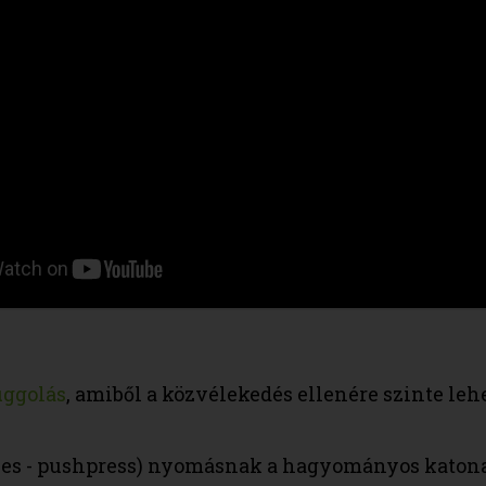
uggolás
, amiből a közvélekedés ellenére szinte leh
késes - pushpress) nyomásnak a hagyományos kato