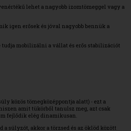
yenértékű lehet a nagyobb izomtömeggel vagy a
mik igen erősek és jóval nagyobb bennük a
tudja mobilizálni a vállat és erős stabilizációt
ly közös tömegközéppontja alatt) - ezt a
hiszen amit tükörből tanulsz meg, azt csak
sem fejlődik elég dinamikusan.
d a súlyzót, akkor a törzsed és az öklöd között