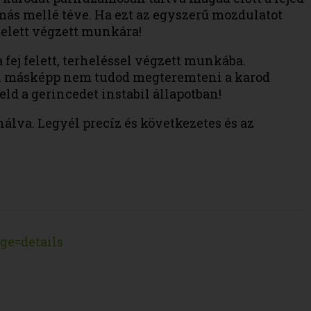
ymás mellé téve. Ha ezt az egyszerű mozdulatot
felett végzett munkára!
fej felett, terheléssel végzett munkába.
szen másképp nem tudod megteremteni a karod
eld a gerincedet instabil állapotban!
nálva. Legyél precíz és következetes és az
ge=details