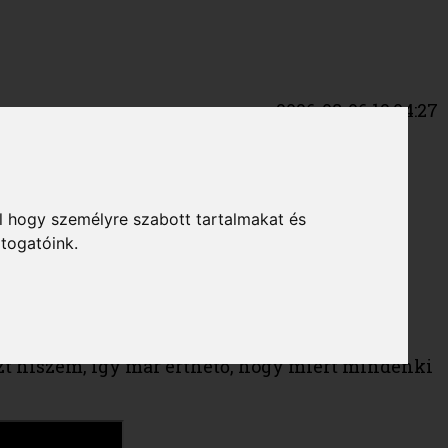
2026-08-06 12:04:27
ÉRT III. RÉSZ -
l hogy személyre szabott tartalmakat és
átogatóink.
gyakorlat következik: a thruster.
dulatról beszélünk. A magyar terminológiában
Azt hiszem, így már érthető, hogy miért mindenki