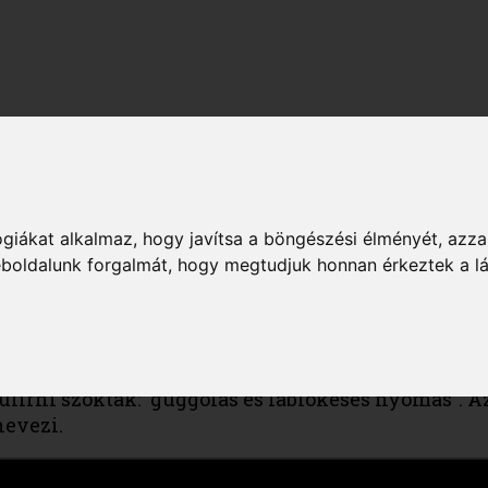
ES TEST ÁTMOZGATÁSÁ
giákat alkalmaz, hogy javítsa a böngészési élményét, azza
weboldalunk forgalmát, hogy megtudjuk honnan érkeztek a l
 egy hamisítatlan, minden porcikát igénybevevő 
em kell magyarázni, hogy miért teljes testes moz
ülírni szokták: "guggolás és láblökéses nyomás". 
 nevezi.