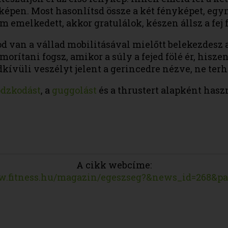
yképen. Most hasonlítsd össze a két fényképet, eg
 emelkedett, akkor gratulálok, készen állsz a fej 
d van a vállad mobilitásával mielőtt belekezdesz a 
morítani fogsz, amikor a súly a fejed fölé ér, hi
dkívüli veszélyt jelent a gerincedre nézve, ne terh
dzkodást
, a
guggolást
és a thrustert alapként hasz
A cikk webcíme:
w.fitness.hu/magazin/egeszseg?&news_id=268&pa