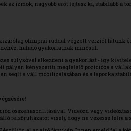
 az izmok, nagyobb erőt fejtesz ki, stabilabb a tö
 kizárólag olimpiai rúddal végzett verziót látunk 
n nehéz, haladó gyakorlatnak minősül.
zes súlyzóval elkezdeni a gyakorlást - így kivite
t pályán kényszeríti megfelelő pozícióba a vállakat
n segít a váll mobilizálásában és a lapocka stabil
végzésére!
íciód összehasonlításával. Videózd vagy videóztas
ló felsőruházatot viselj, hogy ne vezesse félre a 
 Készüljön el az első fénykép. Innen emeld fel a k