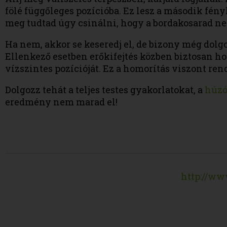
fölé függőleges pozícióba. Ez lesz a második fén
meg tudtad úgy csinálni, hogy a bordakosarad nem
Ha nem, akkor se keseredj el, de bizony még dolgo
Ellenkező esetben erőkifejtés közben biztosan ho
vízszintes pozícióját. Ez a homorítás viszont ren
Dolgozz tehát a teljes testes gyakorlatokat, a
húzó
eredmény nem marad el!
http://ww