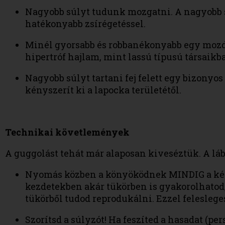
Nagyobb súlyt tudunk mozgatni. A nagyobb 
hatékonyabb zsírégetéssel.
Minél gyorsabb és robbanékonyabb egy mozdul
hipertróf hajlam, mint lassú típusú társaikb
Nagyobb súlyt tartani fej felett egy bizonyos
kényszerít ki a lapocka területétől.
Technikai követlemények
A guggolást tehát már alaposan kiveséztük. A lá
Nyomás közben a könyöködnek MINDIG a kézfej
kezdetekben akár tükörben is gyakorolhatod,
tükörből tudod reprodukálni. Ezzel feleslege
Szorítsd a súlyzót! Ha feszíted a hasadat (per