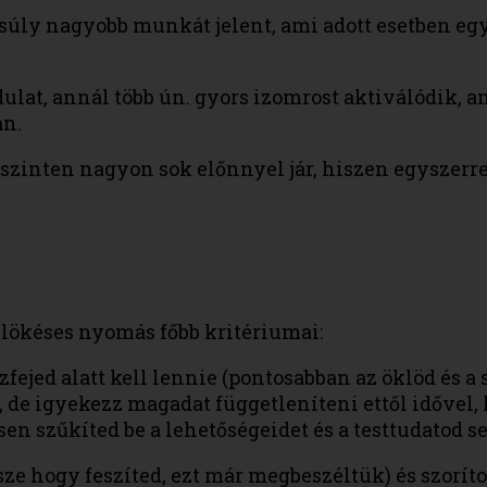
súly nagyobb munkát jelent, ami adott esetben eg
at, annál több ún. gyors izomrost aktiválódik, a
an.
 szinten nagyon sok előnnyel jár, hiszen egyszerre 
blökéses nyomás főbb kritériumai:
ed alatt kell lennie (pontosabban az öklöd és a sú
 de igyekezz magadat függetleníteni ettől idővel, 
sen szűkíted be a lehetőségeidet és a testtudatod 
sze hogy feszíted, ezt már megbeszéltük) és szoríto