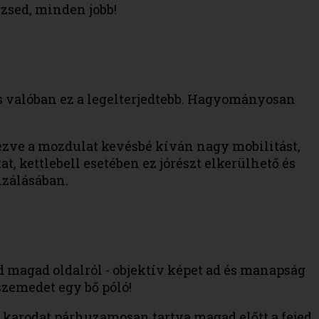
rzsed, minden jobb!
és valóban ez a legelterjedtebb. Hagyományosan
lezve a mozdulat kevésbé kíván nagy mobilitást,
, kettlebell esetében ez jórészt elkerülhető és
izálásában.
d magad oldalról - objektív képet ad és manapság
szemedet egy bő póló!
ét karodat párhuzamosan tartva magad előtt a fejed