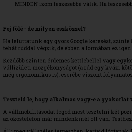
MINDEN izom feszesebbé válik. Ha feszesebbek
Fej fölé - de milyen eszközzel?
Ha lefuttatunk egy gyors Google keresést, szinte
tehát rúddal végzik, de ebben a formában ez ige
Kezdőbb szinten érdemes kettlebellel vagy egyke
vállízületi mozgékonyságot (a rúd egy kvázi kötöt
még ergonomikus is), cserébe viszont folyamatosa
Teszteld le, hogy alkalmas vagy-e a gyakorlat 
A vállmobilitásodat fogod most tesztelni két poz
az okostelefon már mindenkinél ott van. Testhezál
Állj meg vállszéles terpeszben, karjaid lógjanak.