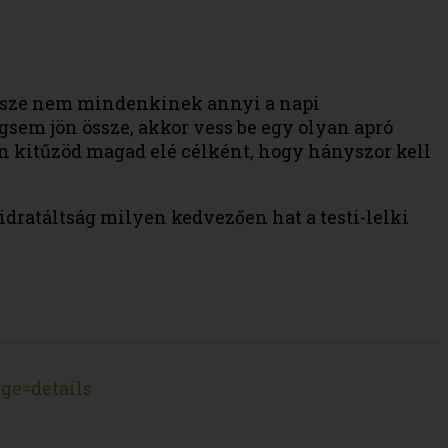
essze nem mindenkinek annyi a napi
gsem jön össze, akkor vess be egy olyan apró
tán kitűzöd magad elé célként, hogy hányszor kell
idratáltság milyen kedvezően hat a testi-lelki
ge=details