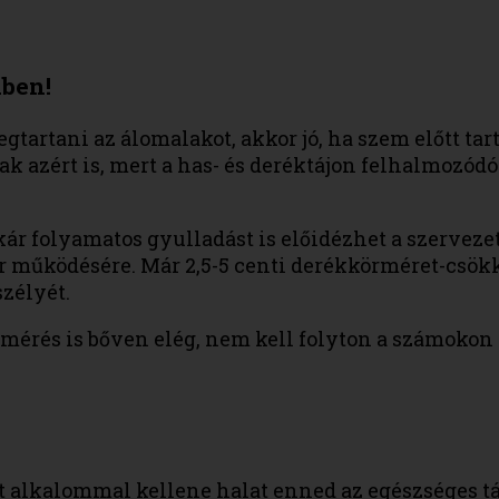
kben!
gtartani az álomalakot, akkor jó, ha szem előtt tar
 azért is, mert a has- és deréktájon felhalmozódó 
kár folyamatos gyulladást is előidézhet a szervez
 működésére. Már 2,5-5 centi derékkörméret-csökk
zélyét.
mérés is bőven elég, nem kell folyton a számokon 
ét alkalommal kellene halat enned az egészséges t