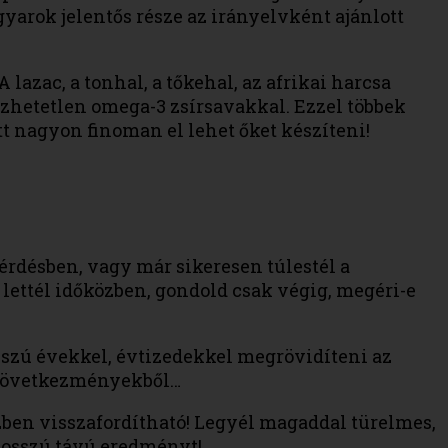
arok jelentős része az irányelvként ajánlott
 lazac, a tonhal, a tőkehal, az afrikai harcsa
zhetetlen omega-3 zsírsavakkal. Ezzel többek
tt nagyon finoman el lehet őket készíteni!
érdésben, vagy már sikeresen túlestél a
 lettél időközben, gondold csak végig, megéri-e
szú évekkel, évtizedekkel megrövidíteni az
 a következményekből…
szben visszafordítható! Legyél magaddal türelmes,
 hosszú távú eredményt!