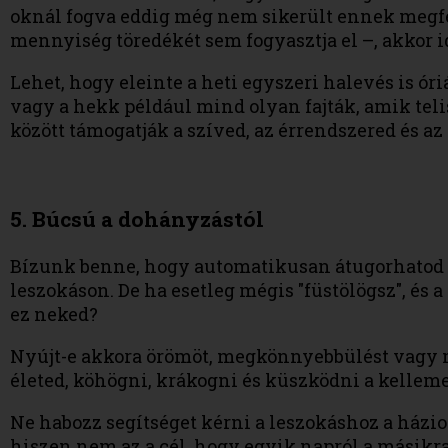
oknál fogva eddig még nem sikerült ennek megfel
mennyiség töredékét sem fogyasztja el –, akkor id
Lehet, hogy eleinte a heti egyszeri halevés is óriá
vagy a hekk például mind olyan fajták, amik tel
között támogatják a szíved, az érrendszered és a
5. Búcsú a dohányzástól
Bízunk benne, hogy automatikusan átugorhatod ez
leszokáson. De ha esetleg mégis "füstölögsz", és
ez neked?
Nyújt-e akkora örömöt, megkönnyebbülést vagy m
életed, köhögni, krákogni és küszködni a kelleme
Ne habozz segítséget kérni a leszokáshoz a házio
hiszen nem az a cél, hogy egyik napról a másikra