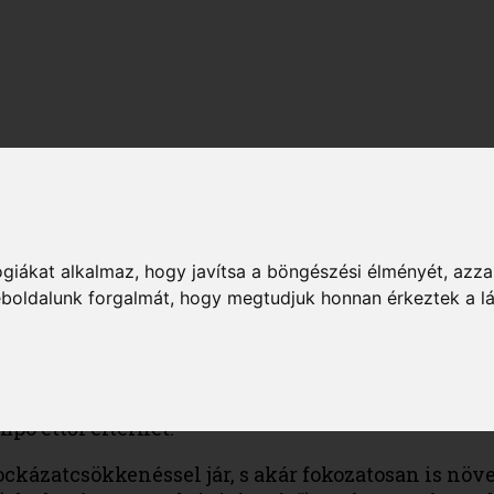
, AMIT TÉNYLEG BE 
e elérhetetlennek tűnő célt tűzöl ki magad elé, 
giákat alkalmaz, hogy javítsa a böngészési élményét, azza
weboldalunk forgalmát, hogy megtudjuk honnan érkeztek a l
szerint naponta nagyjából 10 000 lépést kell meg
s vérnyomás vagy a 2-es típusú cukorbetegség. Ez 
mpó ettől eltérhet.
kockázatcsökkenéssel jár, s akár fokozatosan is n