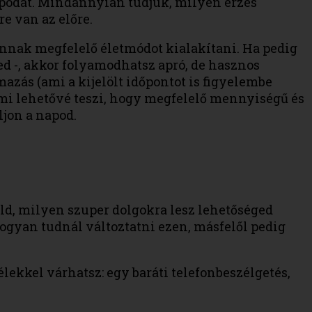
apodat. Mindannyian tudjuk, milyen érzés
e van az előre.
annak megfelelő életmódot kialakítani. Ha pedig
d -, akkor folyamodhatsz apró, de hasznos
azás (ami a kijelölt időpontot is figyelembe
ami lehetővé teszi, hogy megfelelő mennyiségű és
jon a napod.
old, milyen szuper dolgokra lesz lehetőséged
hogyan tudnál változtatni ezen, másfelől pedig
élekkel várhatsz: egy baráti telefonbeszélgetés,