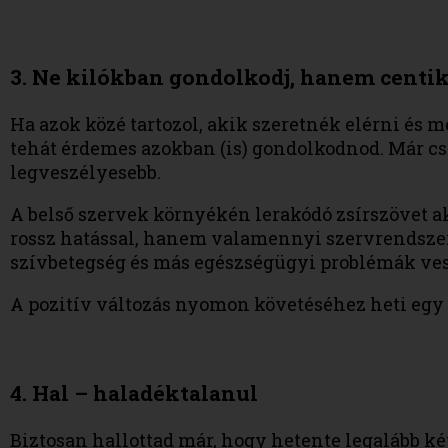
3. Ne kilókban gondolkodj, hanem centi
Ha azok közé tartozol, akik szeretnék elérni és me
tehát érdemes azokban (is) gondolkodnod. Már csak
legveszélyesebb.
A belső szervek környékén lerakódó zsírszövet a
rossz hatással, hanem valamennyi szervrendszer
szívbetegség és más egészségügyi problémák ves
A pozitív változás nyomon követéséhez heti egy 
4. Hal – haladéktalanul
Biztosan hallottad már, hogy hetente legalább k