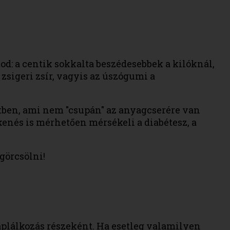
tod: a centik sokkalta beszédesebbek a kilóknál,
zsigeri zsír, vagyis az úszógumi a
etben, ami nem "csupán" az anyagcserére van
enés is mérhetően mérsékeli a diabétesz, a
görcsölni!
áplálkozás részeként. Ha esetleg valamilyen