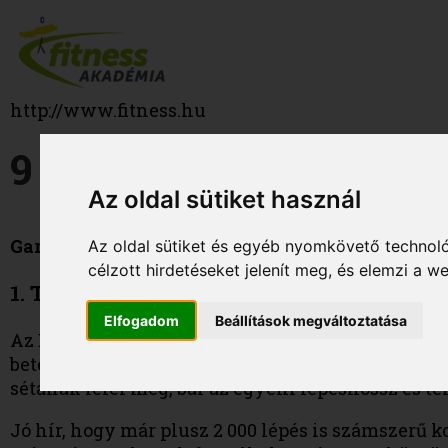
http://www.fitness.hu
9 ÚJÉVI FOGADALOM
Az oldal sütiket használ
Garantált a sikerélmény, ha nem egyetlen, szint
Az oldal sütiket és egyéb nyomkövető technoló
célzott hirdetéseket jelenít meg, és elemzi a 
1. Tízezer lépés az egészségért
Elfogadom
Beállítások megváltoztatása
Az Egészségügyi Világszervezet (WHO) ajánlása 
betegségek kialakulásának veszélye, mint a maga
sétának felel meg, bár az egyéni lépéshossz és te
Jó hír, hogy már plusz 2 000 lépés is számszerű 