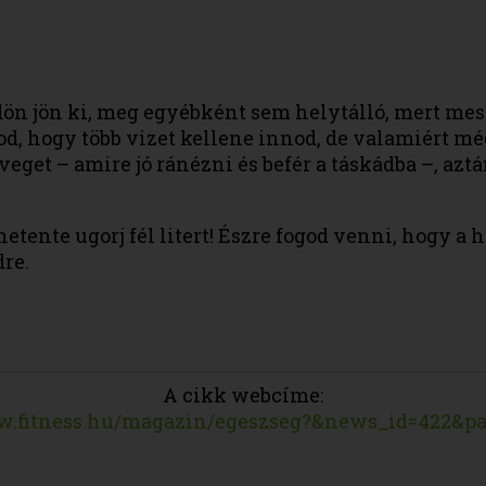
ödön jön ki, meg egyébként sem helytálló, mert m
od, hogy több vizet kellene innod, de valamiért mé
veget – amire jó ránézni és befér a táskádba –, az
ente ugorj fél litert! Észre fogod venni, hogy a h
dre.
A cikk webcíme:
w.fitness.hu/magazin/egeszseg?&news_id=422&pa