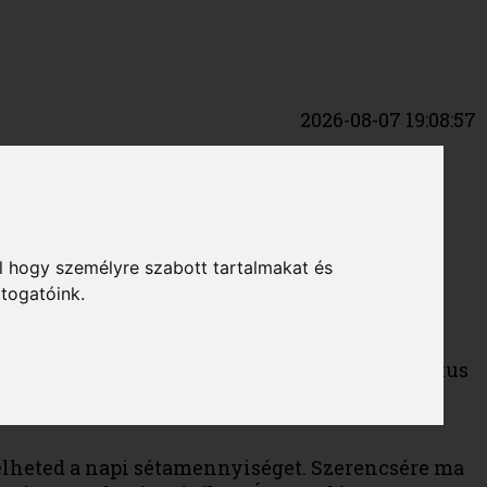
2026-08-07 19:08:57
TUDSZ TARTANI
hanem több kicsit!
l hogy személyre szabott tartalmakat és
átogatóink.
tenned ahhoz, hogy csökkenjen az olyan krónikus
hellyel-közzel 100 perc vagy 8 kilométer
övelheted a napi sétamennyiséget. Szerencsére ma