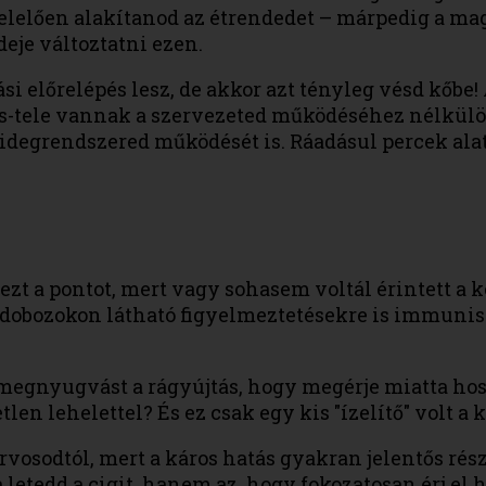
elően alakítanod az étrendedet – márpedig a magy
eje változtatni ezen.
si előrelépés lesz, de akkor azt tényleg vésd kőbe! A
is-tele vannak a szervezeted működéséhez nélkülö
z idegrendszered működését is. Ráadásul percek ala
t a pontot, mert vagy sohasem voltál érintett a k
 a dobozokon látható figyelmeztetésekre is immunis
egnyugvást a rágyújtás, hogy megérje miatta hos
tlen lehelettel? És ez csak egy kis "ízelítő" volt
rvosodtól, mert a káros hatás gyakran jelentős ré
 letedd a cigit, hanem az, hogy fokozatosan érj el