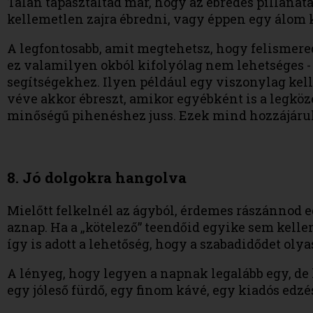
Talán tapasztaltad már, hogy az ébredés pillana
kellemetlen zajra ébredni, vagy éppen egy álom k
A legfontosabb, amit megtehetsz, hogy felismered
ez valamilyen okból kifolyólag nem lehetséges - 
segítségekhez. Ilyen például egy viszonylag kell
véve akkor ébreszt, amikor egyébként is a legköz
minőségű pihenéshez juss. Ezek mind hozzájáru
8. Jó dolgokra hangolva
Mielőtt felkelnél az ágyból, érdemes rászánnod e
aznap. Ha a „kötelező” teendőid egyike sem kelle
így is adott a lehetőség, hogy a szabadidődet olya
A lényeg, hogy legyen a napnak legalább egy, de l
egy jóleső fürdő, egy finom kávé, egy kiadós edzé