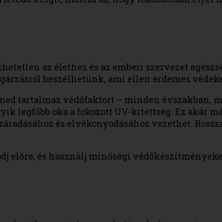
tetlen az élethez és az emberi szervezet egészs
gárzásról beszélhetünk, ami ellen érdemes védek
rémed tartalmaz védőfaktort – minden évszakban, m
ik legfőbb oka a fokozott UV-kitettség. Ez akár má
iszáradásához és elvékonyodásához vezethet. Rossz
dj előre, és használj minőségi védőkészítményeke