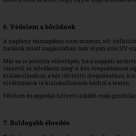
6. Védelem a bőrödnek
A napfény önmagában nem mumus, sőt: nélkülözhe
hatások miatt napjainkban már olyan erős UV-su
Már az is jelentős előrelépés, ha a nappali arck
részéről se feledkezz meg! A kéz öregedésének egy
kialakulásához, a bőr idő előtti öregedéséhez, k
elváltozások is kialakulhatnak bárhol a testen.
Félelem és aggódás helyett inkább csak gondolko
7. Boldogabb ébredés