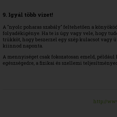
9. Igyál több vizet!
A "nyolc poharas szabály" feltehetően a könyök
folyadékigénye. Ha te is úgy vagy vele, hogy tud
trükköt, hogy beszerzel egy szép kulacsot vagy ü
kiinnod naponta.
A mennyiséget csak fokozatosan emeld, például het
egészségedre, a fizikai és szellemi teljesítménye
http://ww