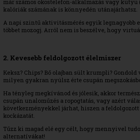
már számos okostelefon-alkalmazás vagy kütyü (p
kalóriák számának is könnyedén utánajárhatsz.
A napi szintű aktivitásmérés egyik legnagyobb e
többet mozogj. Arról nem is beszélve, hogy virtuá
2. Kevesebb feldolgozott élelmiszer
Keksz? Chips? Bő olajban sült krumpli? Gondold v
milyen gyakran nyúlsz érte csupán megszokásbó
Ha tényleg megkívánod és jólesik, akkor termész
csupán unaloműzés a ropogtatás, vagy azért vála
következményekkel járhat, hiszen a feldolgozott
kockázatát.
Tűzz ki magad elé egy célt, hogy mennyivel tudod
alternatívákat!