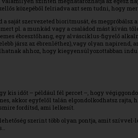
ta valamilyen szinten meghatározhatja az egész n
ellős közepéből felriadva azt sem tudni, hogy merr
 a saját szervezeted bioritmusát, és megpróbálsz 
mert pl. a munkád vagy a családod mást kíván tőle
emes ébresztőhang, egy alvásciklus-figyelő alkalm
elebb jársz az ébrenléthez),vagy olyan napirend, 
lhatnak ahhoz, hogy kiegyensúlyozottabban indul
gy kis időt – például fél percet –, hogy végiggond
mes, akkor egyfelől talán elgondolkodhatsz rajta, 
smire fordítsd, ami lelkesít.
ehetőség szerint több olyan pontja, amit szívvel-l
s…