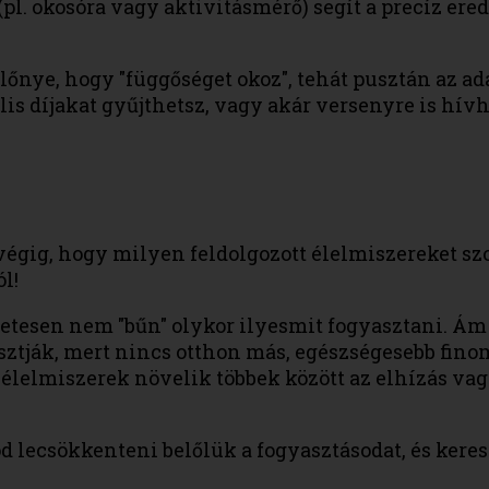
l. okosóra vagy aktivitásmérő) segít a precíz er
lőnye, hogy "függőséget okoz", tehát pusztán az a
lis díjakat gyűjthetsz, vagy akár versenyre is hív
égig, hogy milyen feldolgozott élelmiszereket szok
l!
etesen nem "bűn" olykor ilyesmit fogyasztani. Ám 
sztják, mert nincs otthon más, egészségesebb fino
 élelmiszerek növelik többek között az elhízás va
 lecsökkenteni belőlük a fogyasztásodat, és keres