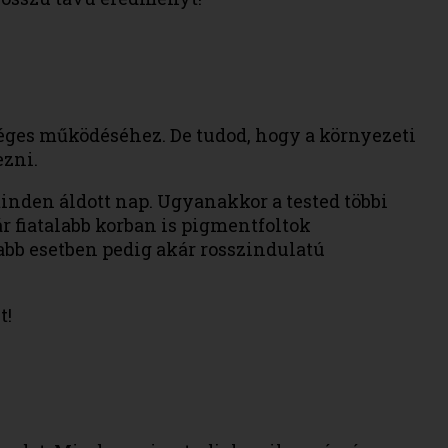
éges működéséhez. De tudod, hogy a környezeti
ezni.
inden áldott nap. Ugyanakkor a tested többi
r fiatalabb korban is pigmentfoltok
abb esetben pedig akár rosszindulatú
t!