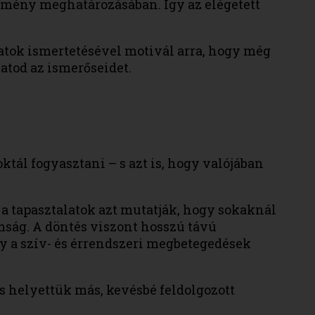
edmény meghatározásában. Így az elégetett
datok ismertetésével motivál arra, hogy még
hatod az ismerőseidet.
tál fogyasztani – s azt is, hogy valójában
a tapasztalatok azt mutatják, hogy sokaknál
mság. A döntés viszont hosszú távú
gy a szív- és érrendszeri megbetegedések
s helyettük más, kevésbé feldolgozott