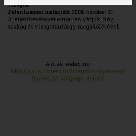
vizsgák.
Jelentkezési határidő:
2008. október 31.
A jelentkezéseket e-mailen várjuk, név,
szakág és vizsgatantárgy megjelölésével.
A cikk webcíme:
http://www.fitness.hu/magazin/egeszseg?
&news_id=65&page=details