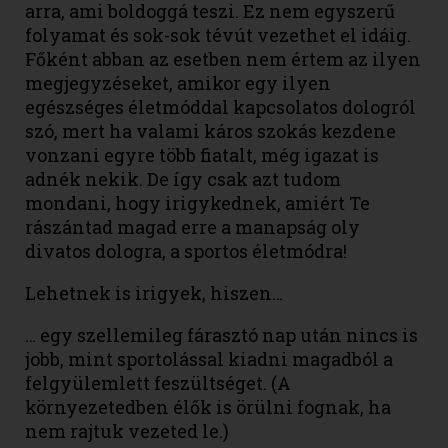
arra, ami boldoggá teszi. Ez nem egyszerű
folyamat és sok-sok tévút vezethet el idáig.
Főként abban az esetben nem értem az ilyen
megjegyzéseket, amikor egy ilyen
egészséges életmóddal kapcsolatos dologról
szó, mert ha valami káros szokás kezdene
vonzani egyre több fiatalt, még igazat is
adnék nekik. De így csak azt tudom
mondani, hogy irigykednek, amiért Te
rászántad magad erre a manapság oly
divatos dologra, a sportos életmódra!
Lehetnek is irigyek, hiszen…
… egy szellemileg fárasztó nap után nincs is
jobb, mint sportolással kiadni magadból a
felgyülemlett feszültséget. (A
környezetedben élők is örülni fognak, ha
nem rajtuk vezeted le.)