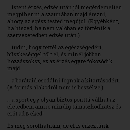
… isteni érzés, edzés után jól megérdemelten
megpihenni a szaunában majd érezni,
ahogy az egész tested megújul. (Egyébként,
ha hiszed, ha nem valóban ez történik a
szervezetedben edzés után.)
… tudni, hogy tettél az egészségedért,
büszkeséggel tölt el, és minél jobban
hozzászoksz, ez az érzés egyre fokozódik
majd
… a barátaid csodálni fognak a kitartásodért.
(A formás alakodról nem is beszélve.)
… a sport egy olyan biztos ponttá válhat az
életedben, amire mindig támaszkodhatsz és
erőt ad Neked!
És még sorolhatnám, de el is érkeztünk