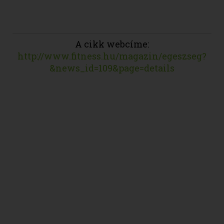
A cikk webcíme:
http://www.fitness.hu/magazin/egeszseg?
&news_id=109&page=details