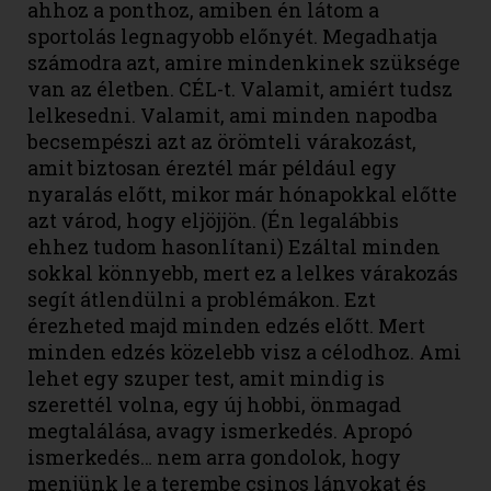
ahhoz a ponthoz, amiben én látom a
sportolás legnagyobb előnyét. Megadhatja
számodra azt, amire mindenkinek szüksége
van az életben. CÉL-t. Valamit, amiért tudsz
lelkesedni. Valamit, ami minden napodba
becsempészi azt az örömteli várakozást,
amit biztosan éreztél már például egy
nyaralás előtt, mikor már hónapokkal előtte
azt várod, hogy eljöjjön. (Én legalábbis
ehhez tudom hasonlítani) Ezáltal minden
sokkal könnyebb, mert ez a lelkes várakozás
segít átlendülni a problémákon. Ezt
érezheted majd minden edzés előtt. Mert
minden edzés közelebb visz a célodhoz. Ami
lehet egy szuper test, amit mindig is
szerettél volna, egy új hobbi, önmagad
megtalálása, avagy ismerkedés. Apropó
ismerkedés… nem arra gondolok, hogy
menjünk le a terembe csinos lányokat és