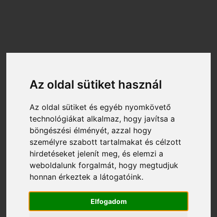
Az oldal sütiket használ
http://www.fitness.hu
2026-08-10 13:29:05
Az oldal sütiket és egyéb nyomkövető
technológiákat alkalmaz, hogy javítsa a
EGY ÚJABB „FITNESS BOLOND”
böngészési élményét, azzal hogy
személyre szabott tartalmakat és célzott
Én személy szerint nagyon ódzkodom a
hirdetéseket jelenít meg, és elemzi a
sztereotípiáktól, ezért is bosszant, amikor
weboldalunk forgalmát, hogy megtudjuk
irigykedő és rosszalló megjegyzéseket
honnan érkeztek a látogatóink.
kapok arra vonatkozóan, ahogyan én a
sporthoz viszonyulok. Leginkább az dühít,
Elfogadom
mikor azt hallom, hogy „igen nagyon