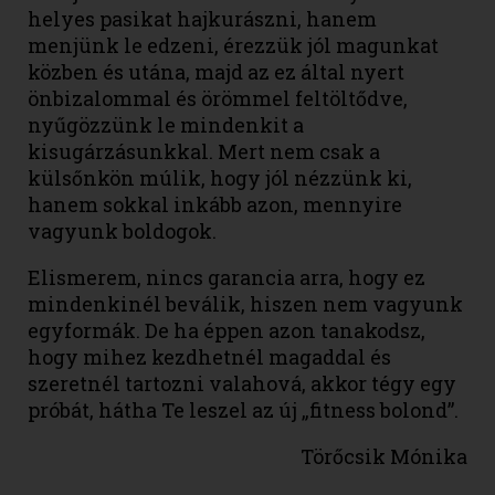
helyes pasikat hajkurászni, hanem
menjünk le edzeni, érezzük jól magunkat
közben és utána, majd az ez által nyert
önbizalommal és örömmel feltöltődve,
nyűgözzünk le mindenkit a
kisugárzásunkkal. Mert nem csak a
külsőnkön múlik, hogy jól nézzünk ki,
hanem sokkal inkább azon, mennyire
vagyunk boldogok.
Elismerem, nincs garancia arra, hogy ez
mindenkinél beválik, hiszen nem vagyunk
egyformák. De ha éppen azon tanakodsz,
hogy mihez kezdhetnél magaddal és
szeretnél tartozni valahová, akkor tégy egy
próbát, hátha Te leszel az új „fitness bolond”.
Törőcsik Mónika