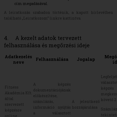
cím megadásával.
A leiratkozás szabadon történik, a kapott hírlevélben
található „Leiratkozom” linkre kattintva.
4. A kezelt adatok tervezett
felhasználása és megőrzési ideje
Adatkezelés
Megő
Felhasználása
Jogalap
neve
i
Legfel
választo
A képzés
Fitness
képzés
dokumentációjának
Akadémia Kft.
megkezd
előkészítése,
által
követő 2
számlázás,
A jelentkező
szervezett
információ nyújtás
hozzájárulása
Számláz
képzésre
a választott
tekinte
online