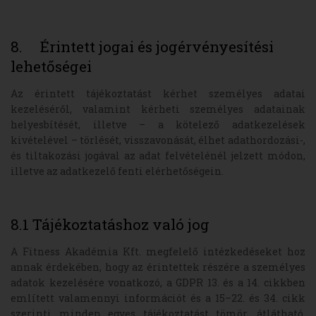
8. Érintett jogai és jogérvényesítési
lehetőségei
Az érintett tájékoztatást kérhet személyes adatai
kezeléséről, valamint kérheti személyes adatainak
helyesbítését, illetve – a kötelező adatkezelések
kivételével – törlését, visszavonását, élhet adathordozási-,
és tiltakozási jogával az adat felvételénél jelzett módon,
illetve az adatkezelő fenti elérhetőségein.
8.1 Tájékoztatáshoz való jog
A Fitness Akadémia Kft. megfelelő intézkedéseket hoz
annak érdekében, hogy az érintettek részére a személyes
adatok kezelésére vonatkozó, a GDPR 13. és a 14. cikkben
említett valamennyi információt és a 15–22. és 34. cikk
szerinti minden egyes tájékoztatást tömör, átlátható,