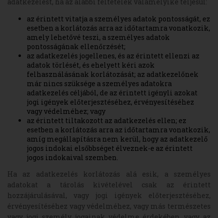
adatkezelést, ha az alábbi feltételek valamelyike teljesül:
az érintett vitatja a személyes adatok pontosságát, ez
esetben a korlátozás arra az időtartamra vonatkozik,
amely lehetővé teszi, a személyes adatok
pontosságának ellenőrzését;
az adatkezelés jogellenes, és az érintett ellenzi az
adatok törlését, és ehelyett kéri azok
felhasználásának korlátozását; az adatkezelőnek
már nincs szüksége a személyes adatokra
adatkezelés céljából, de az érintett igényli azokat
jogi igények előterjesztéséhez, érvényesítéséhez
vagy védelméhez; vagy
az érintett tiltakozott az adatkezelés ellen; ez
esetben a korlátozás arra az időtartamra vonatkozik,
amíg megállapításra nem kerül, hogy az adatkezelő
jogos indokai elsőbbséget élveznek-e az érintett
jogos indokaival szemben.
Ha az adatkezelés korlátozás alá esik, a személyes
adatokat a tárolás kivételével csak az érintett
hozzájárulásával, vagy jogi igények előterjesztéséhez,
érvényesítéséhez vagy védelméhez, vagy más természetes
vagy jogi személy jogainak védelme érdekében, vagy az