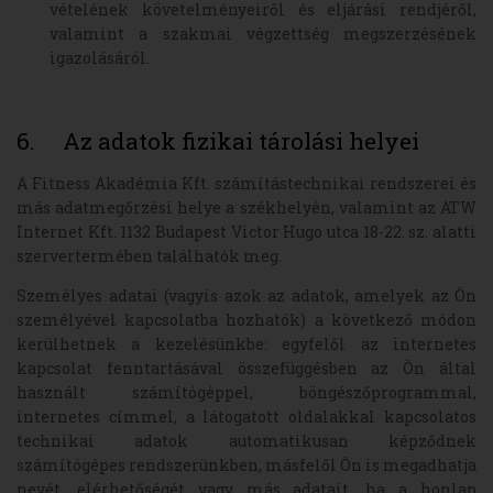
vételének követelményeiről és eljárási re
ndjéről,
valamint a szakmai végzettség megszerzésének
igazolásáról.
6. Az adatok fizikai tárolási helyei
A Fitness Akadémia Kft. számítástechnikai rendszerei és
más adatmegőrzési helye a székhelyén, valamint az ATW
Internet Kft. 1132 Budapest Victor Hugo utca 18-22. sz. alatti
szervertermében találhatók meg.
Személyes adatai (vagyis azok az adatok, amelyek az Ön
személyével kapcsolatba hozhatók) a következő módon
kerülhetnek a kezelésünkbe: egyfelől az internetes
kapcsolat fenntartásával összefüggésben az Ön által
használt számítógéppel, böngészőprogrammal,
internetes címmel, a látogatott oldalakkal kapcsolatos
technikai adatok automatikusan képződnek
számítógépes rendszerünkben, másfelől Ön is megadhatja
nevét, elérhetőségét vagy más adatait, ha a honlap