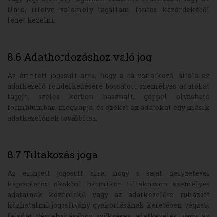
Unió, illetve valamely tagállam fontos közérdekéből
lehet kezelni.
8.6 Adathordozáshoz való jog
Az érintett jogosult arra, hogy a rá vonatkozó, általa az
adatkezelő rendelkezésére bocsátott személyes adatokat
tagolt, széles körben használt, géppel olvasható
formátumban megkapja, és ezeket az adatokat egy másik
adatkezelőnek továbbítsa.
8.7 Tiltakozás joga
Az érintett jogosult arra, hogy a saját helyzetével
kapcsolatos okokból bármikor tiltakozzon személyes
adatainak közérdekű vagy az adatkezelőre ruházott
közhatalmi jogosítvány gyakorlásának keretében végzett
feladat végrehajtásához szükséges adatkezelés, vagy az