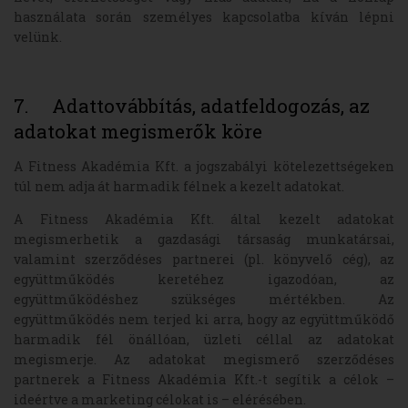
használata során személyes kapcsolatba kíván lépni
velünk.
7. Adattovábbítás, adatfeldogozás, az
adatokat megismerők köre
A Fitness Akadémia Kft. a jogszabályi kötelezettségeken
túl nem adja át harmadik félnek a kezelt adatokat.
A Fitness Akadémia Kft. által kezelt adatokat
megismerhetik a gazdasági társaság munkatársai,
valamint szerződéses partnerei (pl. könyvelő cég), az
együttműködés keretéhez igazodóan, az
együttműködéshez szükséges mértékben. Az
együttműködés nem terjed ki arra, hogy az együttműködő
harmadik fél önállóan, üzleti céllal az adatokat
megismerje. Az adatokat megismerő szerződéses
partnerek a Fitness Akadémia Kft.-t segítik a célok –
ideértve a marketing célokat is – elérésében.