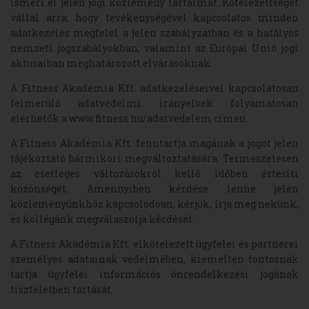
ismeri el jelen jogi közlemény tartalmát. Kötelezettséget
vállal arra, hogy tevékenységével kapcsolatos minden
adatkezelés megfelel a jelen szabályzatban és a hatályos
nemzeti jogszabályokban, valamint az Európai Unió jogi
aktusaiban meghatározott elvárásoknak.
A Fitness Akadémia Kft. adatkezeléseivel kapcsolatosan
felmerülő adatvédelmi irányelvek folyamatosan
elérhetők a www.fitness.hu/adatvedelem címen.
A Fitness Akadémia Kft. fenntartja magának a jogot jelen
tájékoztató bármikori megváltoztatására. Természetesen
az esetleges változásokról kellő időben értesíti
közönségét. Amennyiben kérdése lenne jelen
közleményünkhöz kapcsolódóan, kérjük, írja meg nekünk,
és kollégánk megválaszolja kérdését.
A Fitness Akadémia Kft. elkötelezett ügyfelei és partnerei
személyes adatainak védelmében, kiemelten fontosnak
tartja ügyfelei információs önrendelkezési jogának
tiszteletben tartását.