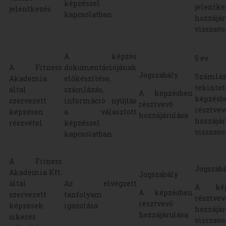
képzéssel
jelentke
jelentkezés
kapcsolatban
hozzájár
visszavo
A képzés
5 év
A Fitness
dokumentációjának
Jogszabály
Számláz
Akadémia
előkészítése,
tekinte
által
számlázás,
A képzésben
képzésb
szervezett
információ nyújtás
résztvevő
résztve
képzésen
a választott
hozzájárulása
hozzájár
részvétel
képzéssel
visszavo
kapcsolatban
A Fitness
Jogszabá
Akadémia Kft.
Jogszabály
által
Az elvégzett
A kép
A képzésben
szervezett
tanfolyam
résztve
résztvevő
képzések
igazolása
hozzájár
hozzájárulása
sikeres
visszavo