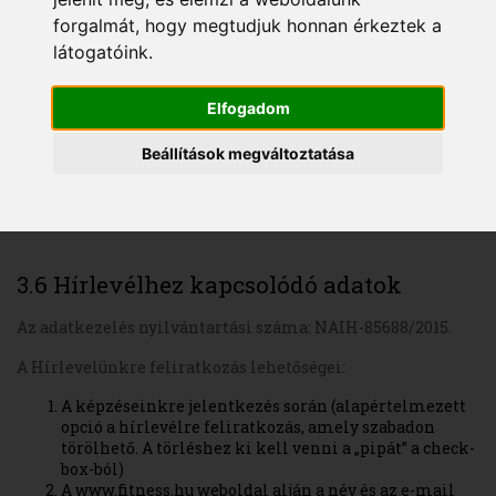
E-mail cím
forgalmát, hogy megtudjuk honnan érkeztek a
látogatóink.
3.5 Online ügyintézéshez kapcsolódó
Elfogadom
adatok
Beállítások megváltoztatása
Név
Telefonszám
E-mail cím
3.6 Hírlevélhez kapcsolódó adatok
Az adatkezelés nyilvántartási száma: NAIH-85688/2015.
A Hírlevelünkre feliratkozás lehetőségei:
A képzéseinkre jelentkezés során (alapértelmezett
opció a hírlevélre feliratkozás, amely szabadon
törölhető. A törléshez ki kell venni a „pipát” a check-
box-ból)
A www.fitness.hu weboldal alján a név és az e-mail