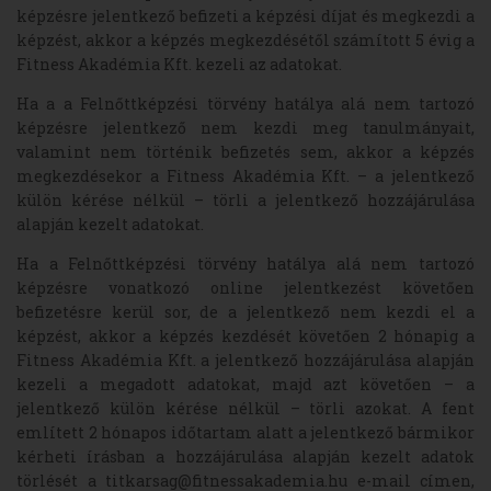
képzésre jelentkező befizeti a képzési díjat és megkezdi a
képzést, akkor a képzés megkezdésétől számított 5 évig a
Fitness Akadémia Kft. kezeli az adatokat.
Ha a a Felnőttképzési törvény hatálya alá nem tartozó
képzésre jelentkező nem kezdi meg tanulmányait,
valamint nem történik befizetés sem, akkor a képzés
megkezdésekor a Fitness Akadémia Kft. – a jelentkező
külön kérése nélkül – törli a jelentkező hozzájárulása
alapján kezelt adatokat.
Ha a Felnőttképzési törvény hatálya alá nem tartozó
képzésre vonatkozó online jelentkezést követően
befizetésre kerül sor, de a jelentkező nem kezdi el a
képzést, akkor a képzés kezdését követően 2 hónapig a
Fitness Akadémia Kft. a jelentkező hozzájárulása alapján
kezeli a megadott adatokat, majd azt követően – a
jelentkező külön kérése nélkül – törli azokat. A fent
említett 2 hónapos időtartam alatt a jelentkező bármikor
kérheti írásban a hozzájárulása alapján kezelt adatok
törlését a titkarsag@fitnessakademia.hu e-mail címen,