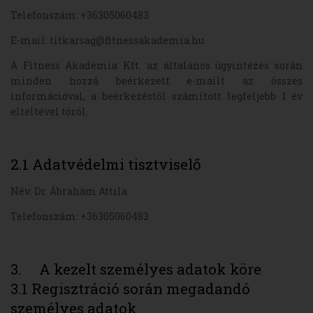
Telefonszám: +36305060483
E-mail: titkarsag@fitnessakademia.hu
A Fitness Akadémia Kft. az általános ügyintézés során
minden hozzá beérkezett e-mailt az összes
információval, a beérkezéstől számított legfeljebb 1 év
elteltével töröl.
2.1 Adatvédelmi tisztviselő
Név: Dr. Ábrahám Attila
Telefonszám: +36305060483
3. A kezelt személyes adatok köre
3.1 Regisztráció során megadandó
személyes adatok