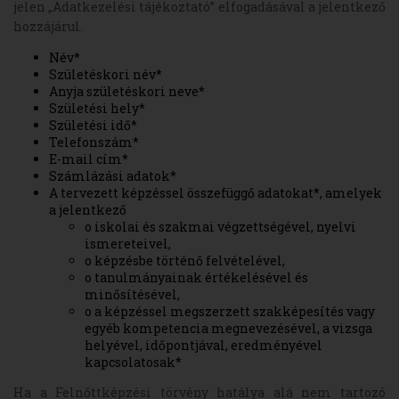
jelen „Adatkezelési tájékoztató” elfogadásával a jelentkező
hozzájárul.
Név*
Születéskori név*
Anyja születéskori neve*
Születési hely*
Születési idő*
Telefonszám*
E-mail cím*
Számlázási adatok*
A tervezett képzéssel összefüggő adatokat*, amelyek
a jelentkező
o iskolai és szakmai végzettségével, nyelvi
ismereteivel,
o képzésbe történő felvételével,
o tanulmányainak értékelésével és
minősítésével,
o a képzéssel megszerzett szakképesítés vagy
egyéb kompetencia megnevezésével, a vizsga
helyével, időpontjával, eredményével
kapcsolatosak*
Ha a Felnőttképzési törvény hatálya alá nem tartozó