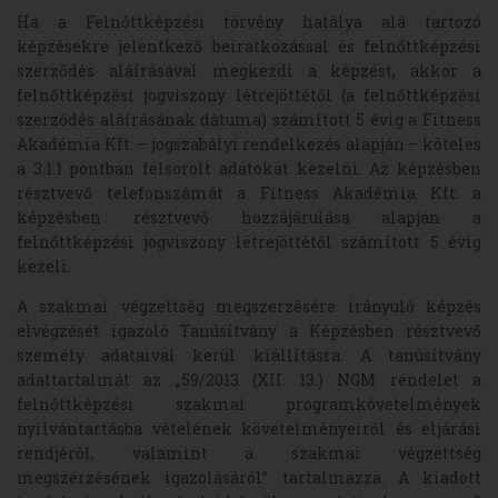
Ha a Felnőttképzési törvény hatálya alá tartozó
képzésekre jelentkező beiratkozással és felnőttképzési
szerződés aláírásával megkezdi a képzést, akkor a
felnőttképzési jogviszony létrejöttétől (a felnőttképzési
szerződés aláírásának dátuma) számított 5 évig a Fitness
Akadémia Kft. – jogszabályi rendelkezés alapján – köteles
a 3.1.1 pontban felsorolt adatokat kezelni. Az képzésben
résztvevő telefonszámát a Fitness Akadémia Kft. a
képzésben résztvevő hozzájárulása alapján a
felnőttképzési jogviszony létrejöttétől számított 5 évig
kezeli.
A szakmai végzettség megszerzésére irányuló képzés
elvégzését igazoló Tanúsítvány a Képzésben résztvevő
személy adataival kerül kiállításra. A tanúsítvány
adattartalmát az „59/2013 (XII. 13.) NGM rendelet a
felnőttképzési szakmai programkövetelmények
nyilvántartásba vételének követelményeiről és eljárási
rendjéről, valamint a szakmai végzettség
megszerzésének igazolásáról” tartalmazza. A kiadott