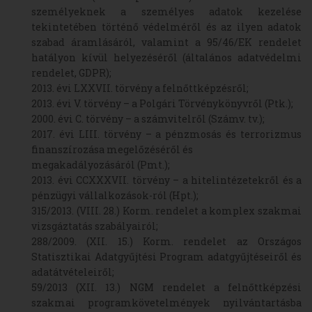
személyeknek a személyes adatok kezelése
tekintetében történő védelméről és az ilyen adatok
szabad áramlásáról, valamint a 95/46/EK rendelet
hatályon kívül helyezéséről (általános adatvédelmi
rendelet, GDPR);
2013. évi LXXVII. törvény a felnőttképzésről;
2013. évi V. törvény – a Polgári Törvénykönyvről (Ptk.);
2000. évi C. törvény – a számvitelről (Számv. tv.);
2017. évi LIII. törvény – a pénzmosás és terrorizmus
finanszírozása megelőzéséről és
megakadályozásáról (Pmt.);
2013. évi CCXXXVII. törvény – a hitelintézetekről és a
pénzügyi vállalkozások-ról (Hpt.);
315/2013. (VIII. 28.) Korm. rendelet a komplex szakmai
vizsgáztatás szabályairól;
288/2009. (XII. 15.) Korm. rendelet az Országos
Statisztikai Adatgyűjtési Program adatgyűjtéseiről és
adatátvételeiről;
59/2013 (XII. 13.) NGM rendelet a felnőttképzési
szakmai programkövetelmények nyilvántartásba