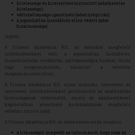
hitelessége és hitelesítése biztosított (adatkezelés
hitelessége);
változatlansága igazolható (adatintegritás);
a jogosulatlan hozzáférés ellen védett (adat
bizalmassága)
legyen.
A Fitness Akadémia Kft. az adatokat megfelelő
intézkedésekkel védi a jogosulatlan hozzáférés,
megváltoztatás, továbbítás, nyilvánosságra hozatal, törlés
vagy megsemmisítés, valamint a véletlen
megsemmisülés ellen.
A Fitness Akadémia Kft. olyan műszaki, szervezési és
szervezeti intézkedésekkel gondoskodik az adatkezelés
biztonságának védelméről, amely az adatkezeléssel
kapcsolatban jelentkező kockázatoknak megfelelő
védelmi szintet nyújt.
A Fitness Akadémia Kft. az adatkezelés során megőrzi:
a titkosságot: megvédi az információt, hogy csak az