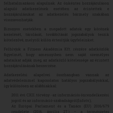
felhatalmazáson alapulnak. Az önkéntes hozzájáruláson
alapuló adatkezelések esetében az érintettek e
hozzájárulásukat az adatkezelés bármely szakában
visszavonhatják.
Bizonyos esetekben a megadott adatok egy körének
kezelését, tárolását, továbbítását jogszabályok teszik
kötelezővé, melyről külön értesítjük ügyfeleinket.
Felhívjuk a Fitness Akadémia Kft. részére adatközlők
figyelmét, hogy amennyiben nem saját személyes
adataikat adják meg, az adatközlő kötelessége az érintett
hozzájárulásának beszerzése.
Adatkezelési alapelvei összhangban vannak az
adatvédelemmel kapcsolatos hatályos jogszabályokkal,
így különösen az alábbiakkal:
2011. évi CXII. törvény - az információs önrendelkezési
jogról és az információ-szabadságról(Infotv.);
Az Európai Parlament és a Tanács (EU) 2016/679
rendelete (2016. április 27.) – a természetes