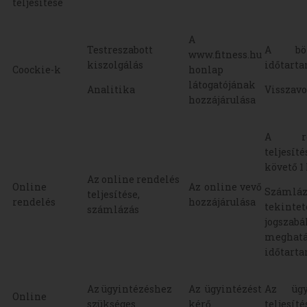
teljesítése
A
Testreszabott
A bön
www.fitness.hu
kiszolgálás
időtart
Coockie-k
honlap
látogatójának
Analitika
Visszav
hozzájárulása
A ren
teljesíté
követő 1
Az online rendelés
Online
Az online vevő
Számláz
teljesítése,
rendelés
hozzájárulása
tekinte
számlázás
jogszab
meghatá
időtarta
Az ügyintézéshez
Az ügyintézést
Az ügy
Online
szükséges
kérő
teljesíté