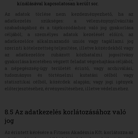
kínálásával kapcsolatosan került sor.
Az adatok törlése nem kezdeményezhető, ha az
adatkezelés szükséges: a véleménynyilvánítás
szabadságához és a tájékozódáshoz való jog gyakorlása
céljából; a személyes adatok kezelését előíró, az
adatkezelőre alkalmazandó uniós vagy tagállami jog
szerinti kötelezettség teljesítése, illetve közérdekből vagy
az adatkezelőre ruházott közhatalmi jogosítvány
gyakorlása keretében végzett feladat végrehajtása céljából;
a népegészség-ügy területét érintő, vagy archiválási,
tudományos és történelmi kutatási célból vagy
statisztikai célból, közérdek alapján; vagy jogi igények
előterjesztéséhez, érvényesítéséhez, illetve védelméhez.
8.5 Az adatkezelés korlátozásához való
jog
Az érintett kérésére a Fitness Akadémia Kft. korlátozza az