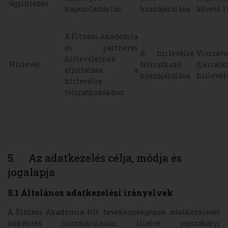
ügyintézés
kapcsolattartás
hozzájárulása
követő 1 
A Fitness Akadémia
és partnerei
A hírlevélre
Visszav
hírleveleinek
Hírlevél
feliratkozó
(Leirat
eljuttatása a
hozzájárulása
hírlevélr
hírlevélre
feliratkozókhoz
5. Az adatkezelés célja, módja és
jogalapja
5.1 Általános adatkezelési irányelvek
A Fitness Akadémia Kft. tevékenységének adatkezelései
önkéntes hozzájáruláson, illetve jogszabályi