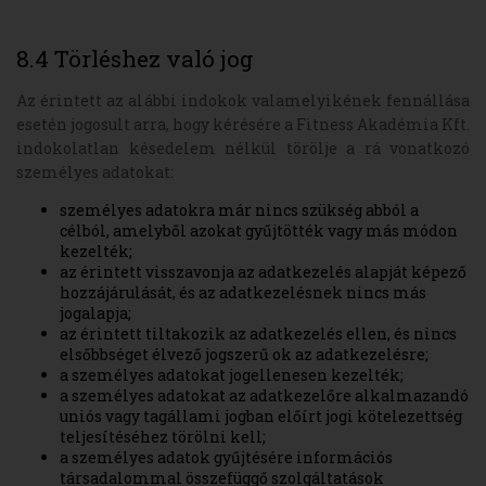
8.4 Törléshez való jog
Az érintett az alábbi indokok valamelyikének fennállása
esetén jogosult arra, hogy kérésére a Fitness Akadémia Kft.
indokolatlan késedelem nélkül törölje a rá vonatkozó
személyes adatokat:
személyes adatokra már nincs szükség abból a
célból, amelyből azokat gyűjtötték vagy más módon
kezelték;
az érintett visszavonja az adatkezelés alapját képező
hozzájárulását, és az adatkezelésnek nincs más
jogalapja;
az érintett tiltakozik az adatkezelés ellen, és nincs
elsőbbséget élvező jogszerű ok az adatkezelésre;
a személyes adatokat jogellenesen kezelték;
a személyes adatokat az adatkezelőre alkalmazandó
uniós vagy tagállami jogban előírt jogi kötelezettség
teljesítéséhez törölni kell;
a személyes adatok gyűjtésére információs
társadalommal összefüggő szolgáltatások