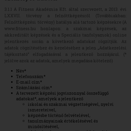
3.1.1 A Fitness Akadémia Kft. által szervezett, a 2013. évi
LXXVII. törvény a felnőttképzésről (Továbbiakban:
Felnőttképzési törvény) hatálya alá tartozó képzésekre (A
www.fitness.hu honlapon: a szakmai képzések, az
akkreditált képzések és a Speciális tanfolyamok) online
jelentkezés során a következő adatokat rögzítjük. Az
adatok rögzítéséhez és kezeléséhez a jelen „Adatkezelési
tájékoztató” elfogadásával a jelentkező hozzájárul. (*
jelölve azok az adatok, amelyek megadása kötelező)
Név*
Telefonszám*
E-mail cím*
Számlázási cím*
A tervezett képzési jogviszonnyal összefüggő
adatokat*, amelyek a jelentkező
iskolai és szakmai végzettségével, nyelvi
ismereteivel,
képzésbe történő felvételével,
tanulmányainak értékelésével és
minősítésével,