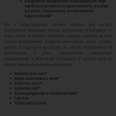
a képzéssel megszerzett szakképesítés vagy
egyéb kompetencia megnevezésével, a vizsga
helyével, időpontjával, eredményével
kapcsolatosak*
Ha a Felnőttképzési törvény hatálya alá tartozó
képzésekre vonatkozó online jelentkezés a megadott e-
mail címre kiküldött díjbekérő alapján legalább az első
részlet befizetésével megerősítésre kerül, akkor további
adatok is rögzítésre kerülnek. Az adatok rögzítéséhez és
kezeléséhez a jelen „Adatkezelési tájékoztató”
elfogadásával a jelentkező hozzájárul. (* jelölve azok az
adatok, amelyek megadása kötelező).
Születéskori név*
Anyja születéskori neve*
Születési hely*
Születési idő*
Állampolgárságra vonatkozó adat*
Lakcím
Trikó/póló méret