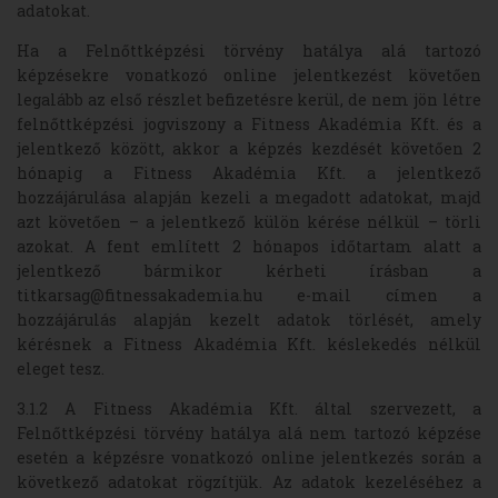
adatokat.
Ha a Felnőttképzési törvény hatálya alá tartozó
képzésekre vonatkozó online jelentkezést követően
legalább az első részlet befizetésre kerül, de nem jön létre
felnőttképzési jogviszony a Fitness Akadémia Kft. és a
jelentkező között, akkor a képzés kezdését követően 2
hónapig a Fitness Akadémia Kft. a jelentkező
hozzájárulása alapján kezeli a megadott adatokat, majd
azt követően – a jelentkező külön kérése nélkül – törli
azokat. A fent említett 2 hónapos időtartam alatt a
jelentkező bármikor kérheti írásban a
titkarsag@fitnessakademia.hu e-mail címen a
hozzájárulás alapján kezelt adatok törlését, amely
kérésnek a Fitness Akadémia Kft. késlekedés nélkül
eleget tesz.
3.1.2 A Fitness Akadémia Kft. által szervezett, a
Felnőttképzési törvény hatálya alá nem tartozó képzése
esetén a képzésre vonatkozó online jelentkezés során a
következő adatokat rögzítjük. Az adatok kezeléséhez a