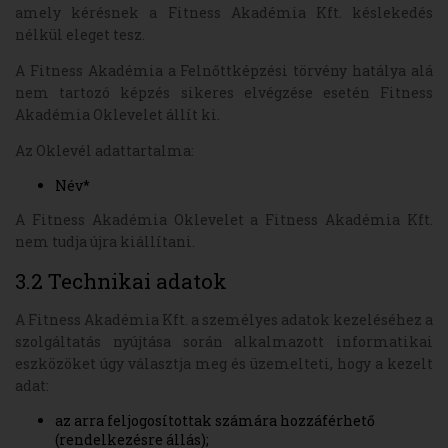
amely kérésnek a Fitness Akadémia Kft. késlekedés
nélkül eleget tesz.
A Fitness Akadémia a Felnőttképzési törvény hatálya alá
nem tartozó képzés sikeres elvégzése esetén Fitness
Akadémia Oklevelet állít ki.
Az Oklevél adattartalma:
Név*
A Fitness Akadémia Oklevelet a Fitness Akadémia Kft.
nem tudja újra kiállítani.
3.2 Technikai adatok
A Fitness Akadémia Kft. a személyes adatok kezeléséhez a
szolgáltatás nyújtása során alkalmazott informatikai
eszközöket úgy választja meg és üzemelteti, hogy a kezelt
adat:
az arra feljogosítottak számára hozzáférhető
(rendelkezésre állás);