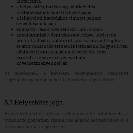
időtartama;
a helyesbítés, törlés vagy adatkezelés
korlátozásának és a tiltakozás joga;
a felügyeleti hatósághoz címzett panasz
benyújtásának joga;
az adatforrásokra vonatkozó információ;
az automatizált döntéshozatal ténye, ideértve a
profilalkotást is, valamint az alkalmazott logikára
és arra vonatkozó érthető információk, hogy az ilyen
adatkezelés milyen jelentőséggel bír, és az
érintettre nézve milyen várható
következményekkel jár.
Az adatkezelő a kérelem benyújtásától számított
legfeljebb egy hónapon belül adja meg a tájékoztatást.
8.3 Helyesbítés joga
Az érintett kérheti a Fitness Akadémia Kft. által kezelt, rá
vonatkozó pontatlan személyes adatok helyesbítését és a
hiányos adatok kiegészítését.