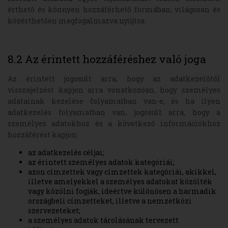
érthető és könnyen hozzáférhető formában, világosan és
közérthetően megfogalmazva nyújtsa.
8.2 Az érintett hozzáféréshez való joga
Az érintett jogosult arra, hogy az adatkezelőtől
visszajelzést kapjon arra vonatkozóan, hogy személyes
adatainak kezelése folyamatban van-e, és ha ilyen
adatkezelés folyamatban van, jogosult arra, hogy a
személyes adatokhoz és a következő információkhoz
hozzáférést kapjon:
az adatkezelés céljai;
az érintett személyes adatok kategóriái;
azon címzettek vagy címzettek kategóriái, akikkel,
illetve amelyekkel a személyes adatokat közölték
vagy közölni fogják, ideértve különösen a harmadik
országbeli címzetteket, illetve a nemzetközi
szervezeteket;
a személyes adatok tárolásának tervezett