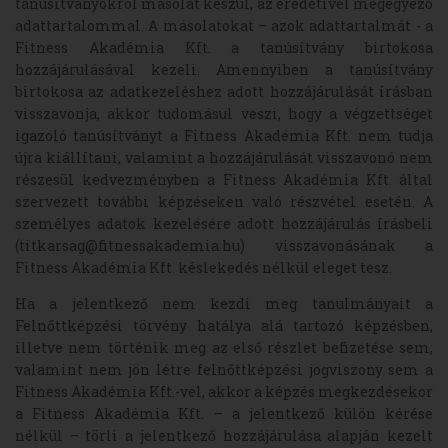
tanúsítványokról másolat készül, az eredetivel megegyező
adattartalommal. A másolatokat – azok adattartalmát - a
Fitness Akadémia Kft. a tanúsítvány birtokosa
hozzájárulásával kezeli. Amennyiben a tanúsítvány
birtokosa az adatkezeléshez adott hozzájárulását írásban
visszavonja, akkor tudomásul veszi, hogy a végzettséget
igazoló tanúsítványt a Fitness Akadémia Kft. nem tudja
újra kiállítani, valamint a hozzájárulását visszavonó nem
részesül kedvezményben a Fitness Akadémia Kft. által
szervezett további képzéseken való részvétel esetén. A
személyes adatok kezelésére adott hozzájárulás írásbeli
(titkarsag@fitnessakademia.hu) visszavonásának a
Fitness Akadémia Kft. késlekedés nélkül eleget tesz.
Ha a jelentkező nem kezdi meg tanulmányait a
Felnőttképzési törvény hatálya alá tartozó képzésben,
illetve nem történik meg az első részlet befizetése sem,
valamint nem jön létre felnőttképzési jogviszony sem a
Fitness Akadémia Kft.-vel, akkor a képzés megkezdésekor
a Fitness Akadémia Kft. – a jelentkező külön kérése
nélkül – törli a jelentkező hozzájárulása alapján kezelt