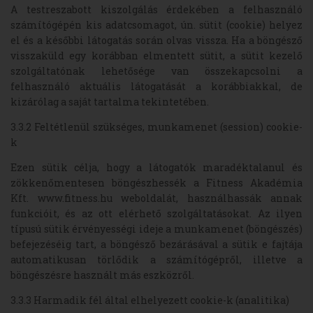
A testreszabott kiszolgálás érdekében a felhasználó
számítógépén kis adatcsomagot, ún. sütit (cookie) helyez
el és a későbbi látogatás során olvas vissza. Ha a böngésző
visszaküld egy korábban elmentett sütit, a sütit kezelő
szolgáltatónak lehetősége van összekapcsolni a
felhasználó aktuális látogatását a korábbiakkal, de
kizárólag a saját tartalma tekintetében.
3.3.2 Feltétlenül szükséges, munkamenet (session) cookie-
k
Ezen sütik célja, hogy a látogatók maradéktalanul és
zökkenőmentesen böngészhessék a Fitness Akadémia
Kft. www.fitness.hu weboldalát, használhassák annak
funkcióit, és az ott elérhető szolgáltatásokat. Az ilyen
típusú sütik érvényességi ideje a munkamenet (böngészés)
befejezéséig tart, a böngésző bezárásával a sütik e fajtája
automatikusan törlődik a számítógépről, illetve a
böngészésre használt más eszközről.
3.3.3 Harmadik fél által elhelyezett cookie-k (analitika)