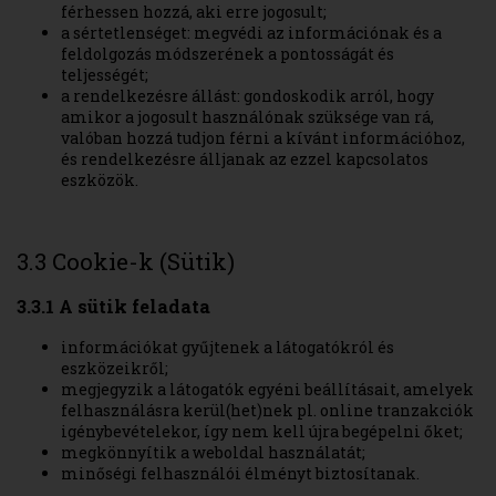
férhessen hozzá, aki erre jogosult;
a sértetlenséget: megvédi az információnak és a
feldolgozás módszerének a pontosságát és
teljességét;
a rendelkezésre állást: gondoskodik arról, hogy
amikor a jogosult használónak szüksége van rá,
valóban hozzá tudjon férni a kívánt információhoz,
és rendelkezésre álljanak az ezzel kapcsolatos
eszközök.
3.3 Cookie-k (Sütik)
3.3.1 A sütik feladata
információkat gyűjtenek a látogatókról és
eszközeikről;
megjegyzik a látogatók egyéni beállításait, amelyek
felhasználásra kerül(het)nek pl. online tranzakciók
igénybevételekor, így nem kell újra begépelni őket;
megkönnyítik a weboldal használatát;
minőségi felhasználói élményt biztosítanak.