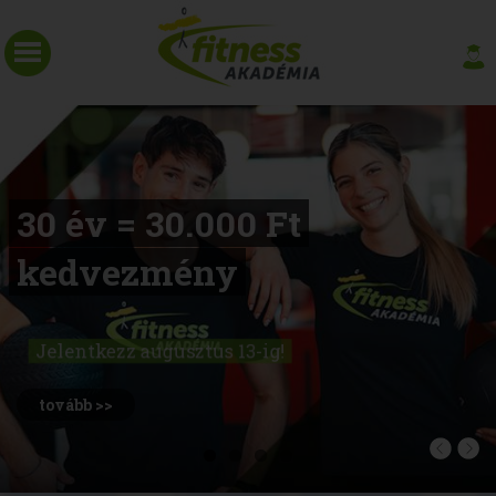
30 év = 30.000 Ft
kedvezmény
Jelentkezz augusztus 13-ig!
tovább >>