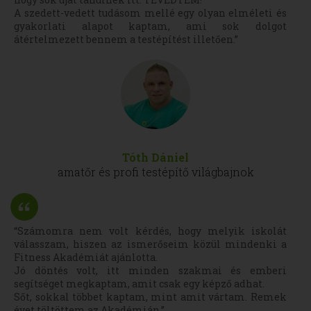
A szedett-vedett tudásom mellé egy olyan elméleti és
gyakorlati alapot kaptam, ami sok dolgot
átértelmezett bennem a testépítést illetően.”
Tóth Dániel
amatőr és profi testépítő világbajnok
“Számomra nem volt kérdés, hogy melyik iskolát
válasszam, hiszen az ismerőseim közül mindenki a
Fitness Akadémiát ajánlotta.
Jó döntés volt, itt minden szakmai és emberi
segítséget megkaptam, amit csak egy képző adhat.
Sőt, sokkal többet kaptam, mint amit vártam. Remek
évet töltöttem az Akadémián.”