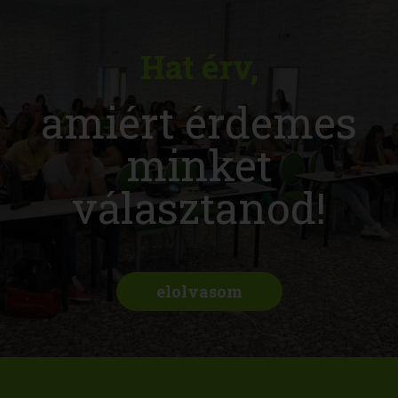
Hat érv,
amiért érdemes
minket
választanod!
elolvasom