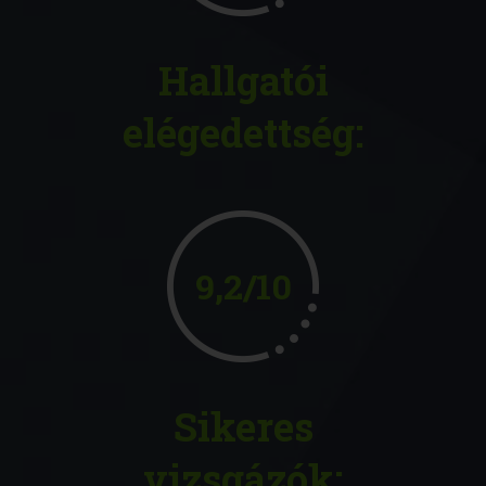
Hallgatói
elégedettség:
9,2/10
Sikeres
vizsgázók: