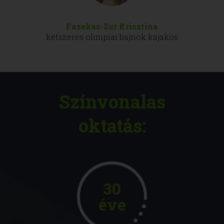
Fazekas-Zur Krisztina
kétszeres olimpiai bajnok kajakos
Színvonalas
oktatás:
30
éve