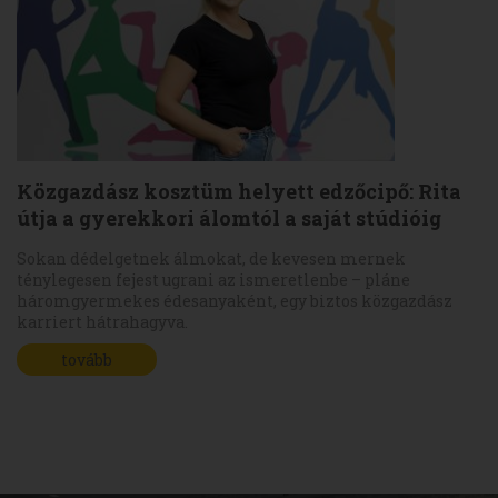
Közgazdász kosztüm helyett edzőcipő: Rita
útja a gyerekkori álomtól a saját stúdióig
Sokan dédelgetnek álmokat, de kevesen mernek
ténylegesen fejest ugrani az ismeretlenbe – pláne
háromgyermekes édesanyaként, egy biztos közgazdász
karriert hátrahagyva.
tovább