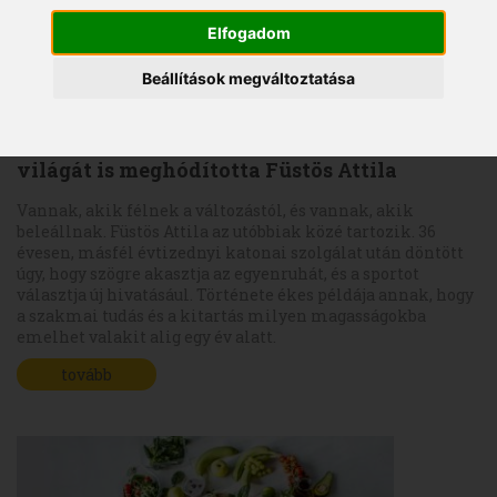
Elfogadom
Beállítások megváltoztatása
Acélos akarat: 15 év honvédség után a fitnesz
világát is meghódította Füstös Attila
Vannak, akik félnek a változástól, és vannak, akik
beleállnak. Füstös Attila az utóbbiak közé tartozik. 36
évesen, másfél évtizednyi katonai szolgálat után döntött
úgy, hogy szögre akasztja az egyenruhát, és a sportot
választja új hivatásául. Története ékes példája annak, hogy
a szakmai tudás és a kitartás milyen magasságokba
emelhet valakit alig egy év alatt.
tovább