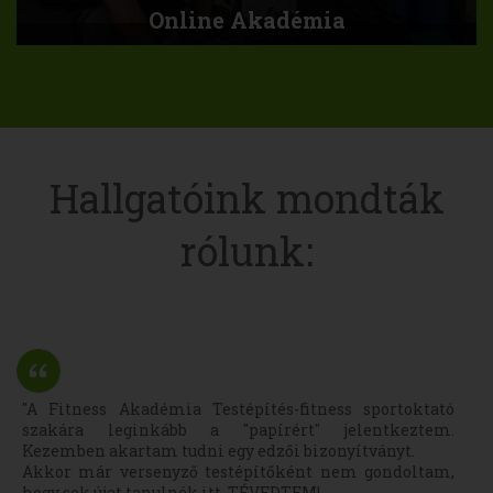
Online Akadémia
Hallgatóink mondták
rólunk:
"A Fitness Akadémia Testépítés-fitness sportoktató
szakára leginkább a "papírért" jelentkeztem.
Kezemben akartam tudni egy edzői bizonyítványt.
Akkor már versenyző testépítőként nem gondoltam,
hogy sok újat tanulnék itt. TÉVEDTEM!