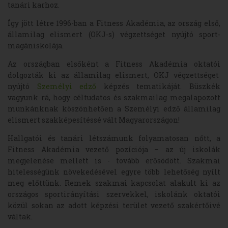
tanári karhoz.
Így jött létre 1996-ban a Fitness Akadémia, az ország első,
államilag elismert (OKJ-s) végzettséget nyújtó sport-
magániskolája.
Az országban elsőként a Fitness Akadémia oktatói
dolgozták ki az államilag elismert, OKJ végzettséget
nyújtó
Személyi edző
képzés tematikáját. Büszkék
vagyunk rá, hogy céltudatos és szakmailag megalapozott
munkánknak köszönhetően a Személyi edző államilag
elismert szakképesítéssé vált Magyarországon!
Hallgatói és tanári létszámunk folyamatosan nőtt, a
Fitness Akadémia vezető pozíciója – az új iskolák
megjelenése mellett is - tovább erősödött. Szakmai
hitelességünk növekedésével egyre több lehetőség nyílt
meg előttünk. Remek szakmai kapcsolat alakult ki az
országos sportirányítási szervekkel, iskolánk oktatói
közül sokan az adott képzési terület vezető szakértőivé
váltak.