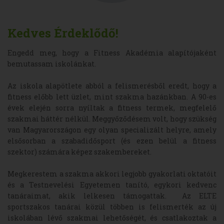
Kedves Érdeklődő!
Engedd meg, hogy a Fitness Akadémia alapítójaként
bemutassam iskolánkat.
Az iskola alapötlete abból a felismerésből eredt, hogy a
fitness előbb lett üzlet, mint szakma hazánkban. A 90-es
évek elején sorra nyíltak a fitness termek, megfelelő
szakmai háttér nélkül. Meggyőződésem volt, hogy szükség
van Magyarországon egy olyan specializált helyre, amely
elsősorban a szabadidősport (és ezen belül a fitness
szektor) számára képez szakembereket.
Megkerestem a szakma akkori legjobb gyakorlati oktatóit
és a Testnevelési Egyetemen tanító, egykori kedvenc
tanáraimat, akik lelkesen támogattak. Az ELTE
sportszakos tanárai közül többen is felismerték az új
iskolában lévő szakmai lehetőségét, és csatlakoztak a