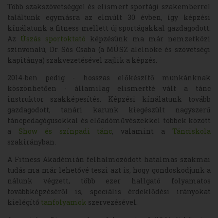
Több szakszövetséggel és elismert sportági szakemberrel
találtunk egymásra az elmúlt 30 évben, így képzési
kínálatunk a fitness mellett új sportágakkal gazdagodott.
Az
Úszás sportoktató
képzésünk ma már nemzetközi
színvonalú, Dr. Sós Csaba (a MÚSZ alelnöke és szövetségi
kapitánya) szakvezetésével zajlik a képzés.
2014-ben pedig - hosszas előkészítő munkánknak
köszönhetően - államilag elismertté vált a tánc
instruktor szakképesítés. Képzési kínálatunk tovább
gazdagodott, tanári karunk kiegészült nagyszerű
táncpedagógusokkal és előadóművészekkel többek között
a
Show és színpadi tánc
, valamint a
Tánciskola
szakirányban.
A Fitness Akadémián felhalmozódott hatalmas szakmai
tudás ma már lehetővé teszi azt is, hogy gondoskodjunk a
nálunk végzett, több ezer hallgató folyamatos
továbbképzéséről is, speciális érdeklődési irányokat
kielégítő
tanfolyamok
szervezésével.