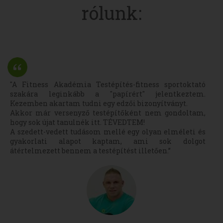
rólunk:
"A Fitness Akadémia Testépítés-fitness sportoktató
szakára leginkább a "papírért" jelentkeztem.
Kezemben akartam tudni egy edzői bizonyítványt.
Akkor már versenyző testépítőként nem gondoltam,
hogy sok újat tanulnék itt. TÉVEDTEM!
A szedett-vedett tudásom mellé egy olyan elméleti és
gyakorlati alapot kaptam, ami sok dolgot
átértelmezett bennem a testépítést illetően.”