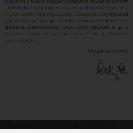
A sport és a fitness szakma folyamatos fejlődését követve
indítottuk el a tanfolyamaink legújabb generációját: pl. a
Pilates oktatót
és a
Táplálkozási tanácsadót
. De töretlenül
népszerűek az egy-egy speciális célcsoport fejlesztésére
alkalmas szakembereket képző tanfolyamaink is: pl. a
Gyermek komplex mozgásfejlesztő
és a
Komplex
Táncterapeuta
.
Várunk szeretettel!