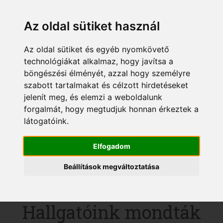
Hat érv,
Az oldal sütiket használ
amiért érdemes
Az oldal sütiket és egyéb nyomkövető
technológiákat alkalmaz, hogy javítsa a
minket
böngészési élményét, azzal hogy személyre
szabott tartalmakat és célzott hirdetéseket
választanod!
jelenít meg, és elemzi a weboldalunk
forgalmát, hogy megtudjuk honnan érkeztek a
látogatóink.
elolvasom
Elfogadom
Beállítások megváltoztatása
Hallgatóink mondták