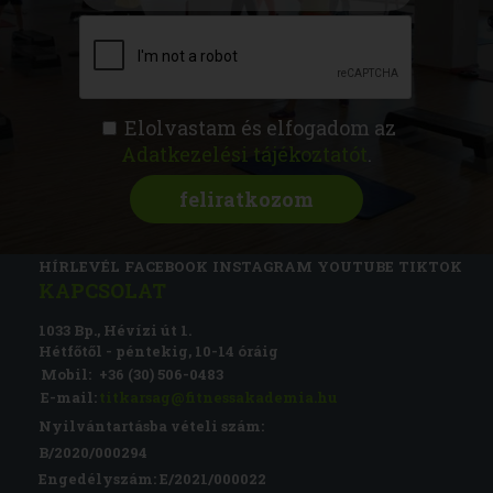
Elolvastam és elfogadom az
Adatkezelési tájékoztatót
.
FITNESS AKADÉMIA
KÉPZÉSEK
RÓLUNK
MAGAZIN
CSATLAKOZZ
HÍRLEVÉL
FACEBOOK
INSTAGRAM
YOUTUBE
TIKTOK
KAPCSOLAT
1033 Bp., Hévízi út 1.
Hétfőtől - péntekig, 10-14 óráig
Mobil:
+36 (30) 506-0483
E-mail:
titkarsag@fitnessakademia.hu
Nyilvántartásba vételi szám:
B/2020/000294
Engedélyszám: E/2021/000022