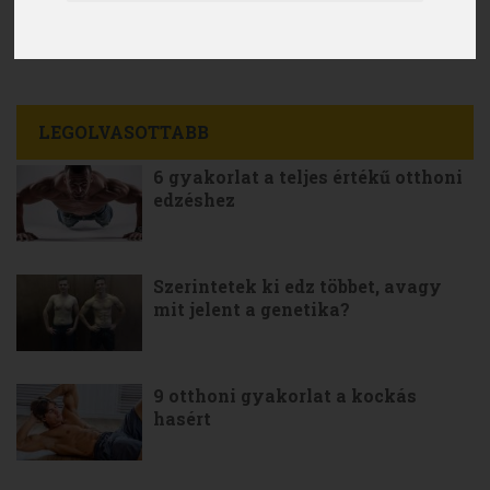
LEGOLVASOTTABB
6 gyakorlat a teljes értékű otthoni
edzéshez
Szerintetek ki edz többet, avagy
mit jelent a genetika?
9 otthoni gyakorlat a kockás
hasért