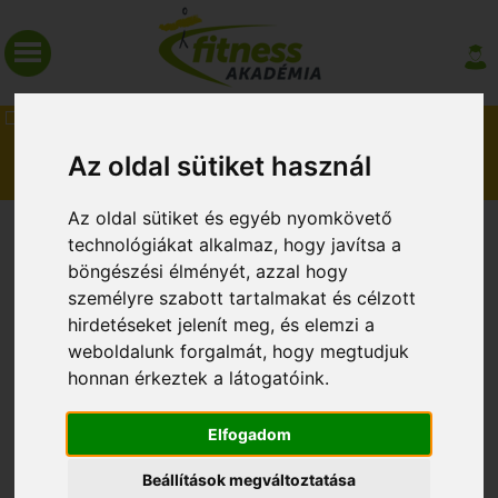
MAGAZIN
Az oldal sütiket használ
Az oldal sütiket és egyéb nyomkövető
SZAKMAI KÉPZÉSEINK
technológiákat alkalmaz, hogy javítsa a
böngészési élményét, azzal hogy
személyre szabott tartalmakat és célzott
hirdetéseket jelenít meg, és elemzi a
weboldalunk forgalmát, hogy megtudjuk
honnan érkeztek a látogatóink.
2025. február 20.
Elfogadom
Most 30.000 Ft kedvezménnyel!
Beállítások megváltoztatása