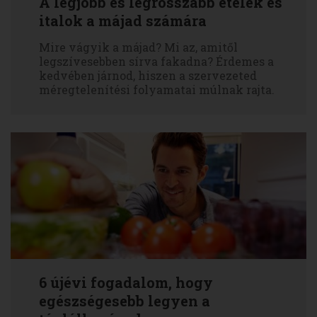
A legjobb és legrosszabb ételek és
italok a májad számára
Mire vágyik a májad? Mi az, amitől
legszívesebben sírva fakadna? Érdemes a
kedvében járnod, hiszen a szervezeted
méregtelenítési folyamatai múlnak rajta.
6 újévi fogadalom, hogy
egészségesebb legyen a