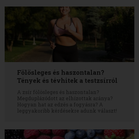
Fölösleges és haszontalan?
Tények és tévhitek a testzsírról
A zsír fölösleges és haszontalan?
Megduplázódott az elhízottak aránya?
Hogyan hat az edzés a fogyásra? A
leggyakoribb kérdésekre adunk választ!