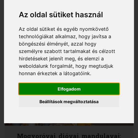
Mindenkit ér stressz, és már tudod, hogy
Az oldal sütiket használ
minden azon múlik, hogyan kezeled.
Bizonyos mértékű stressz teljesen
természetes, ám a legtöbb embernek
Az oldal sütiket és egyéb nyomkövető
figyelnie kell arra, hogy ne hatalmasodjon el
technológiákat alkalmaz, hogy javítsa a
rajta a napi feladatok teljesítése közben.
böngészési élményét, azzal hogy
Hallottad már, hogy a táplálkozás is a
személyre szabott tartalmakat és célzott
tudatos stresszkezelés része lehet?
hirdetéseket jelenít meg, és elemzi a
weboldalunk forgalmát, hogy megtudjuk
honnan érkeztek a látogatóink.
Elfogadom
Beállítások megváltoztatása
Mogyoróvaj, dióvaj, mandulavaj: