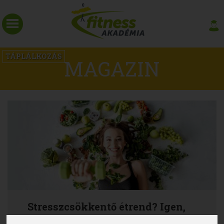
TÁPLÁLKOZÁS
MAGAZIN
Stresszcsökkentő étrend? Igen,
létezik ilyen!