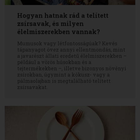
Hogyan hatnak rád a telített
zsírsavak, és milyen
élelmiszerekben vannak?
Mumusok vagy létfontosságúak? Kevés
tápanyagot övez annyi ellentmondás, mint
a javarészt állati eredetű élelmiszerekben –
például a vörös húsokban és a
tejtermékekben –, illetve bizonyos növényi
zsírokban, úgymint a kókusz- vagy a
pálmaolajban is megtalálható telített
zsírsavakat.