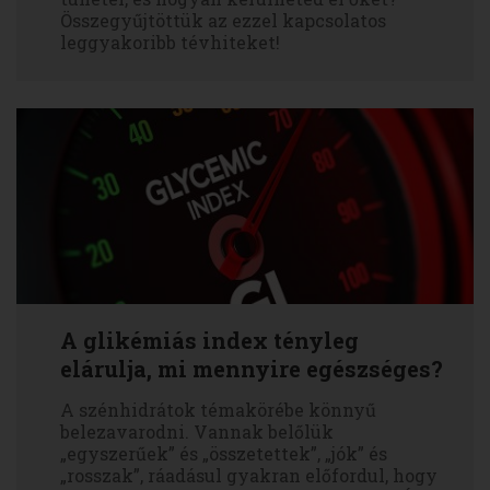
Összegyűjtöttük az ezzel kapcsolatos
leggyakoribb tévhiteket!
A glikémiás index tényleg
elárulja, mi mennyire egészséges?
A szénhidrátok témakörébe könnyű
belezavarodni. Vannak belőlük
„egyszerűek” és „összetettek”, „jók” és
„rosszak”, ráadásul gyakran előfordul, hogy