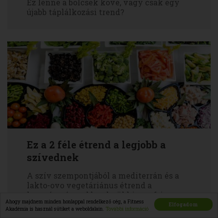
Ez lenne a bölcsek köve, vagy csak egy
újabb táplálkozási trend?
Ez a 2 féle étrend a legjobb a
szívednek
A szív szempontjából a mediterrán és a
lakto-ovo vegetáriánus étrend a
legegészségesebb – derül ki egy friss
Ahogy majdnem minden honlappal rendelkező cég, a Fitness
kutatásból.
Elfogadom
Akadémia is használ sütiket a weboldalain.
További információ