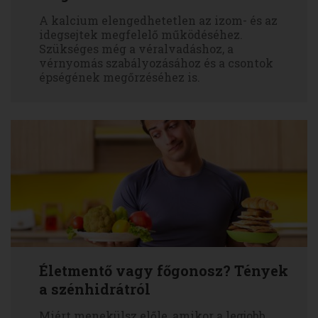
A kalcium elengedhetetlen az izom- és az
idegsejtek megfelelő működéséhez.
Szükséges még a véralvadáshoz, a
vérnyomás szabályozásához és a csontok
épségének megőrzéséhez is.
Életmentő vagy főgonosz? Tények
a szénhidrátról
Miért menekülsz előle, amikor a legjobb