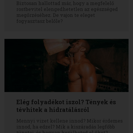
Biztosan hallottad már, hogy a megfelelő
rostbevitel elengedhetetlen az egészséged
megőrzéséhez. De vajon te eleget
fogyasztasz belőle?
Elég folyadékot iszol? Tények és
tévhitek a hidratálásról
Mennyi vizet kellene innod? Mikor érdemes
innod, ha edzel? Mik a kiszáradás legfőbb
tünetei, és hogyan kerülheted el őket?