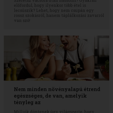
Szeretsz vacsora után nassolni? Gyakran
előfordul, hogy ilyenkor több étel is
lecsúszik? Lehet, hogy nem csupán egy
rossz szokásról, hanem táplálkozási zavarról
van szó!
Nem minden növényalapú étrend
egészséges, de van, amelyik
tényleg az
Milliók döntenek úgy világszerte, hogy