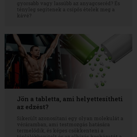
gyorsabb vagy lassúbb az anyagcseréd? És
tényleg segítenek a csípős ételek meg a
kávé?
Jön a tabletta, ami helyettesítheti
az edzést?
Sikerült azonosítani egy olyan molekulát a
véráramban, ami testmozgás hatására
termelődik, és képes csökkenteni a
táplálékbevitelt és az elhízás kockázatát a