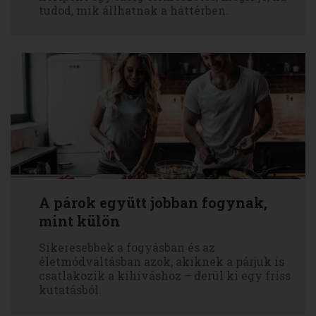
tudod, mik állhatnak a háttérben.
A párok együtt jobban fogynak,
mint külön
Sikeresebbek a fogyásban és az
életmódváltásban azok, akiknek a párjuk is
csatlakozik a kihíváshoz – derül ki egy friss
kutatásból.