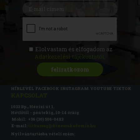
Elolvastam és elfogadom az
Adatkezelési tájékoztatót
.
FITNESS AKADÉMIA
KÉPZÉSEK
RÓLUNK
MAGAZIN
CSATLAKOZZ
HÍRLEVÉL
FACEBOOK
INSTAGRAM
YOUTUBE
TIKTOK
KAPCSOLAT
1033 Bp., Hévízi út 1.
Hétfőtől - péntekig, 10-14 óráig
Mobil:
+36 (30) 506-0483
E-mail:
titkarsag@fitnessakademia.hu
Nyilvántartásba vételi szám: