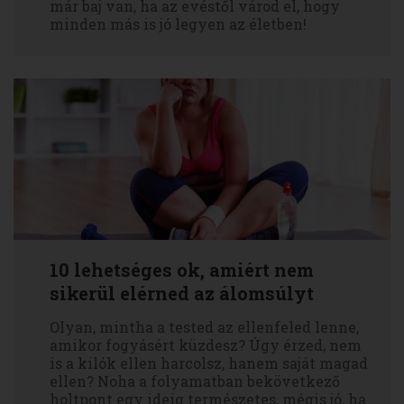
már baj van, ha az evéstől várod el, hogy
minden más is jó legyen az életben!
10 lehetséges ok, amiért nem
sikerül elérned az álomsúlyt
Olyan, mintha a tested az ellenfeled lenne,
amikor fogyásért küzdesz? Úgy érzed, nem
is a kilók ellen harcolsz, hanem saját magad
ellen? Noha a folyamatban bekövetkező
holtpont egy ideig természetes, mégis jó, ha