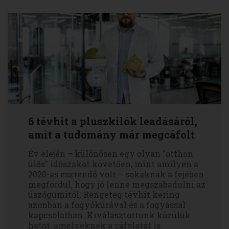
6 tévhit a pluszkilók leadásáról,
amit a tudomány már megcáfolt
Év elején – különösen egy olyan "otthon
ülős" időszakot követően, mint amilyen a
2020-as esztendő volt – sokaknak a fejében
megfordul, hogy jó lenne megszabadulni az
úszógumitól. Rengeteg tévhit kering
azonban a fogyókúrával és a fogyással
kapcsolatban. Kiválasztottunk közülük
hatot, amelyeknek a cáfolatát is