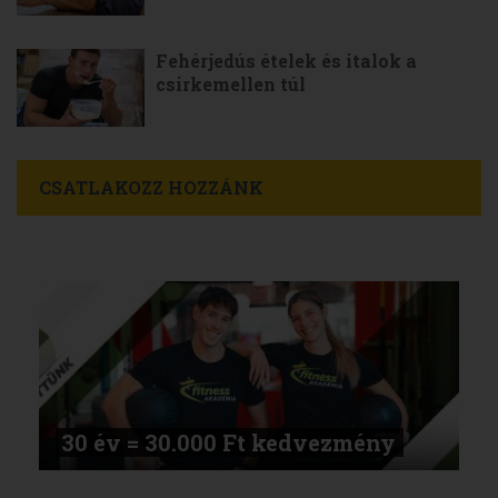
Fehérjedús ételek és italok a
csirkemellen túl
CSATLAKOZZ HOZZÁNK
30 év = 30.000 Ft kedvezmény