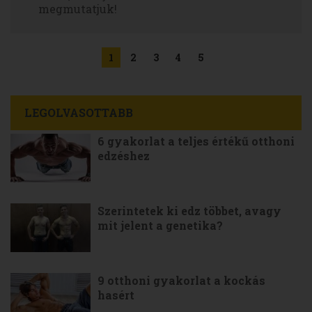
megmutatjuk!
1
2
3
4
5
LEGOLVASOTTABB
6 gyakorlat a teljes értékű otthoni
edzéshez
Szerintetek ki edz többet, avagy
mit jelent a genetika?
9 otthoni gyakorlat a kockás
hasért