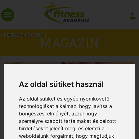
DIÉTA ÉS FOGYÁS
MAGAZIN
Az oldal sütiket használ
Az oldal sütiket és egyéb nyomkövető
technológiákat alkalmaz, hogy javítsa a
böngészési élményét, azzal hogy
személyre szabott tartalmakat és célzott
Így tehetsz a hasi zsírpárnák ellen
hirdetéseket jelenít meg, és elemzi a
weboldalunk forgalmát, hogy megtudjuk