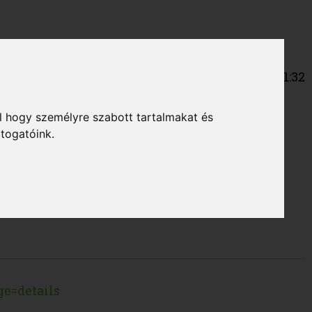
2026-08-07 04:21:32
l hogy személyre szabott tartalmakat és
átogatóink.
kiállítani.
e=details