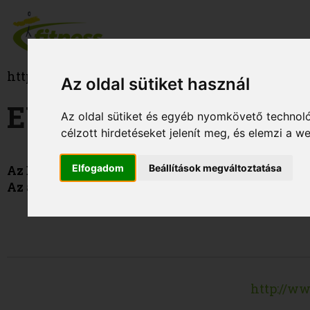
http://www.fitness.hu
Az oldal sütiket használ
EURO-PASS INFORMÁ
Az oldal sütiket és egyéb nyomkövető technoló
célzott hirdetéseket jelenít meg, és elemzi a 
Elfogadom
Beállítások megváltoztatása
Az EUROPASS bizonyítvány-kiegészítőket
csak 
Az angol nyelvű bizonyítvány-kiegészítőt már k
http://w