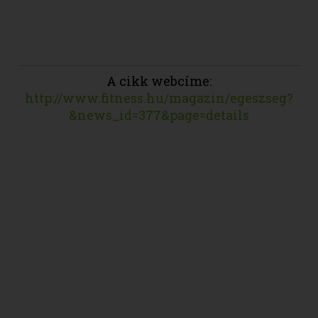
A cikk webcíme:
http://www.fitness.hu/magazin/egeszseg?
&news_id=377&page=details