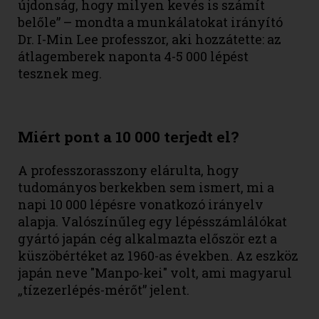
újdonság, hogy milyen kevés is számít
belőle” – mondta a munkálatokat irányító
Dr. I-Min Lee professzor, aki hozzátette: az
átlagemberek naponta 4-5 000 lépést
tesznek meg.
Miért pont a 10 000 terjedt el?
A professzorasszony elárulta, hogy
tudományos berkekben sem ismert, mi a
napi 10 000 lépésre vonatkozó irányelv
alapja. Valószínűleg egy lépésszámlálókat
gyártó japán cég alkalmazta először ezt a
küszöbértéket az 1960-as években. Az eszköz
japán neve "Manpo-kei" volt, ami magyarul
„tízezerlépés-mérőt” jelent.