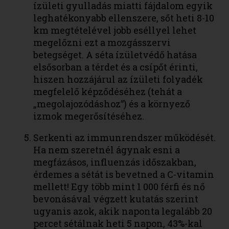
ízületi gyulladás miatti fájdalom egyik
leghatékonyabb ellenszere, sőt heti 8-10
km megtételével jobb eséllyel lehet
megelőzni ezt a mozgásszervi
betegséget. A séta ízületvédő hatása
elsősorban a térdet és a csípőt érinti,
hiszen hozzájárul az ízületi folyadék
megfelelő képződéséhez (tehát a
„megolajozódáshoz”) és a környező
izmok megerősítéséhez.
Serkenti az immunrendszer működését.
Ha nem szeretnél ágynak esni a
megfázásos, influenzás időszakban,
érdemes a sétát is bevetned a C-vitamin
mellett! Egy több mint 1 000 férfi és nő
bevonásával végzett kutatás szerint
ugyanis azok, akik naponta legalább 20
percet sétálnak heti 5 napon, 43%-kal