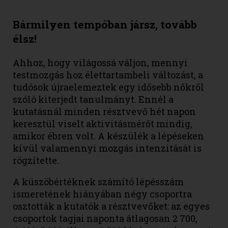
Bármilyen tempóban jársz, tovább
élsz!
Ahhoz, hogy világossá váljon, mennyi
testmozgás hoz élettartambeli változást, a
tudósok újraelemeztek egy idősebb nőkről
szóló kiterjedt tanulmányt. Ennél a
kutatásnál minden résztvevő hét napon
keresztül viselt aktivitásmérőt mindig,
amikor ébren volt. A készülék a lépéseken
kívül valamennyi mozgás intenzitását is
rögzítette.
A küszöbértéknek számító lépésszám
ismeretének hiányában négy csoportra
osztották a kutatók a résztvevőket: az egyes
csoportok tagjai naponta átlagosan 2 700,