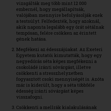
vizsgálták meg több mint 12 000
embernél, hogy megállapítsák,
valójában mennyire befolyásolják ezek
a testsúlyt. Felfedezték, hogy azoknál,
akik naponta legalább egy órát sétálnak
tempósan, felére csökken az érintett
gének hatása.
Megfékezi az édesszájúakat. Az Exeteri
Egyetem kutatói kimutatták, hogy egy
negyedórás séta képes megfékezni a
csokoládé iránti sóvárgást, illetve
csökkenti a stresszhelyzetben
fogyasztott csoki mennyiségét is. Azóta
már is kiderült, hogy a séta többféle
édesség iránti sóvárgást képes
visszafogni.
Csökkenti a mellrák kialakulásának