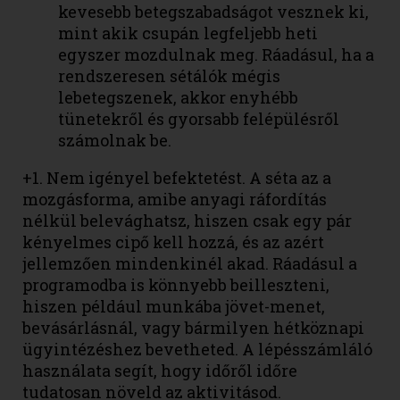
kevesebb betegszabadságot vesznek ki,
mint akik csupán legfeljebb heti
egyszer mozdulnak meg. Ráadásul, ha a
rendszeresen sétálók mégis
lebetegszenek, akkor enyhébb
tünetekről és gyorsabb felépülésről
számolnak be.
+1. Nem igényel befektetést. A séta az a
mozgásforma, amibe anyagi ráfordítás
nélkül belevághatsz, hiszen csak egy pár
kényelmes cipő kell hozzá, és az azért
jellemzően mindenkinél akad. Ráadásul a
programodba is könnyebb beilleszteni,
hiszen például munkába jövet-menet,
bevásárlásnál, vagy bármilyen hétköznapi
ügyintézéshez bevetheted. A lépésszámláló
használata segít, hogy időről időre
tudatosan növeld az aktivitásod.