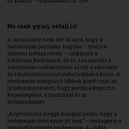
ez számít” – fogalmazott Dr. Lee.
Ne csak gyúrj, sétálj is!
A tanulmány nem tért ki arra, hogy a
testmozgás pontosan hogyan – melyik
élettani hatása révén – csökkenti a
halálozás kockázatát, de Dr. Lee szerint a
vérnyomás csökkentésén kívül a vércukor-
és a koleszterinszint stabilizálása a kulcs. A
rendszeres mozgásról többek között már az
is bebizonyosodott, hogy javítja a kognitív
képességeket, a memóriát és az
életminőséget.
„Képtelenség eléggé hangsúlyozni, hogy a
testmozgás mennyire jót tesz” – összegezte a
Harvard Egyetem professzora. A
JAMA