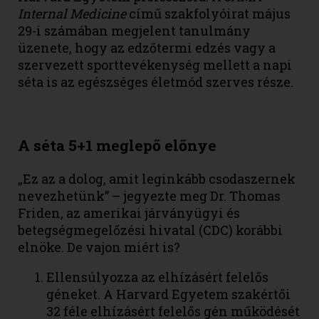
Internal Medicine
című szakfolyóirat május
29-i számában megjelent tanulmány
üzenete, hogy az edzőtermi edzés vagy a
szervezett sporttevékenység mellett a napi
séta is az egészséges életmód szerves része.
A séta 5+1 meglepő előnye
„Ez az a dolog, amit leginkább csodaszernek
nevezhetünk” – jegyezte meg Dr. Thomas
Friden, az amerikai járványügyi és
betegségmegelőzési hivatal (CDC) korábbi
elnöke. De vajon miért is?
Ellensúlyozza az elhízásért felelős
géneket. A Harvard Egyetem szakértői
32 féle elhízásért felelős gén működését