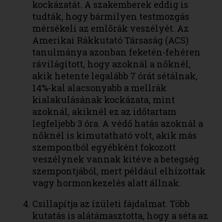
kockázatát. A szakemberek eddig is
tudták, hogy bármilyen testmozgás
mérsékeli az emlőrák veszélyét. Az
Amerikai Rákkutató Társaság (ACS)
tanulmánya azonban feketén-fehéren
rávilágított, hogy azoknál a nőknél,
akik hetente legalább 7 órát sétálnak,
14%-kal alacsonyabb a mellrák
kialakulásának kockázata, mint
azoknál, akiknél ez az időtartam
legfeljebb 3 óra. A védő hatás azoknál a
nőknél is kimutatható volt, akik más
szempontból egyébként fokozott
veszélynek vannak kitéve a betegség
szempontjából, mert például elhízottak
vagy hormonkezelés alatt állnak.
Csillapítja az ízületi fájdalmat. Több
kutatás is alátámasztotta, hogy a séta az