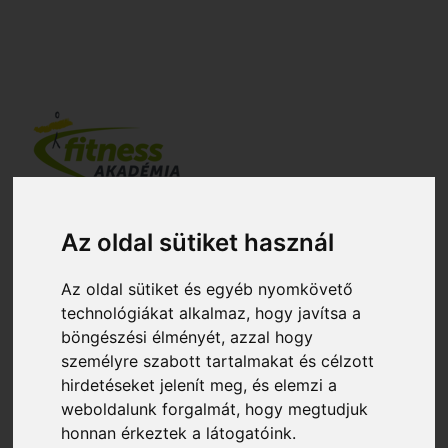
http://www.fitness.hu
2026-08-08 08:00:43
Az oldal sütiket használ
TÉNYLEG NAPI 10 000 LÉPÉST
KELL MEGTENNED AZ
Az oldal sütiket és egyéb nyomkövető
EGÉSZSÉGHEZ?
technológiákat alkalmaz, hogy javítsa a
böngészési élményét, azzal hogy
személyre szabott tartalmakat és célzott
Ha figyelemmel kíséred, mennyit mozogsz,
hirdetéseket jelenít meg, és elemzi a
könnyen lehet, hogy neked is 10 000 lépés
weboldalunk forgalmát, hogy megtudjuk
a célod. De valóban csaknem 8 kilométert
honnan érkeztek a látogatóink.