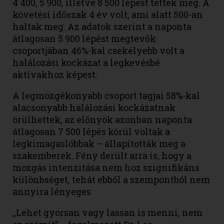
4 400, 5 900, illetve 8 500 lépést tettek meg. A
követési időszak 4 év volt, ami alatt 500-an
haltak meg. Az adatok szerint a naponta
átlagosan 5 900 lépést megtevők
csoportjában 46%-kal csekélyebb volt a
halálozási kockázat a legkevésbé
aktívakhoz képest.
A legmozgékonyabb csoport tagjai 58%-kal
alacsonyabb halálozási kockázatnak
örülhettek, az előnyök azonban naponta
átlagosan 7 500 lépés körül voltak a
legkimagaslóbbak – állapították meg a
szakemberek. Fény derült arra is, hogy a
mozgás intenzitása nem hoz szignifikáns
különbséget, tehát ebből a szempontból nem
annyira lényeges
„Lehet gyorsan vagy lassan is menni, nem