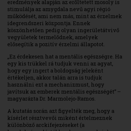
eredmények alapján az erőltetett mosoly is
stimulálja az amygdala nevű agyi régió
működését, ami nem más, mint az érzelmek
idegrendszeri központja. Ennek
köszönhetően pedig olyan ingerületátvivő
vegyületek termelődnek, amelyek
elősegítik a pozitív érzelmi állapotot.
„Ez érdekesen hat a mentális egészségre. Ha
egy kis trükkel rá tudjuk venni az agyat,
hogy egy ingert a boldogság jeleként
értékeljen, akkor talán arra is tudjuk
használni ezt a mechanizmust, hogy
javítsuk az emberek mentális egészségét” –
magyarázta Dr. Marmolejo-Ramos.
A kutatás során azt figyelték meg, hogy a
kísérlet résztvevői miként értelmeznek
különböző arckifejezéseket (a