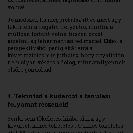
szituációból, amikor leginkább sírni tudtál
volna!
Jó módszer, ha megpróbálsz itt és most úgy
tekinteni a negatív helyzetre, mintha a
múltban történt volna, hiszen ezzel
érzelmileg tehermentesíted magad. Ebből a
perspektívából pedig akár arra a
következtetésre is juthatsz, hogy egyáltalán
nem olyan vészes a dolog, mint amilyennek
elsőre gondoltad.
4. Tekintsd a kudarcot a tanulási
folyamat részének!
Senki sem tökéletes: hiába tűnik úgy
kívülről, nincs tökéletes út, nincs tökéletes
élet. Mindannyian rengeteg döntést hozunk