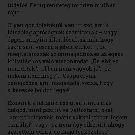
tudatos. Pedig rengeteg minden múlhat
rajta.
Olyan gondolatokról van itt szó, amik
látszólag apróságnak számítanak – vagy
éppen annyira állandósultak már, hogy
észre sem veszed a jelenlétüket –, de
meghatározzák az önmagadhoz és az egész
külvilághoz való viszonyodat. „Én ehhez
nem értek”, „ebben nem vagyok jó”, „ez
nekem nem megy”… Csupa olyan
berögződés, ami megakadályozza, hogy
sikeres és boldog legyél.
Ezeknek a felismerése után nincs más
dolgod, mint pozitívvá változtatni őket:
„amint belejövök, máris sokkal jobban fogom
csinálni”, vagy „ez nem úgy sikerült, ahogy
szerettem volna, de majd legközelebb”.