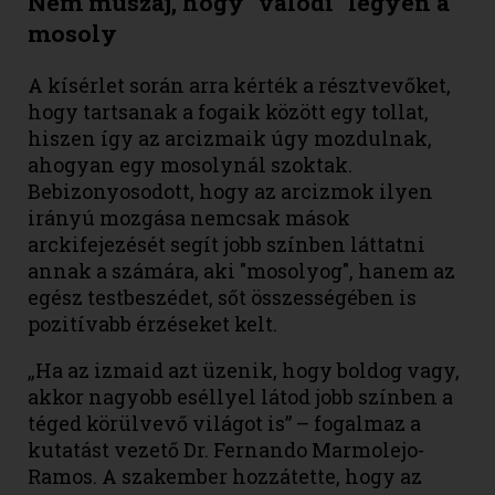
Nem muszáj, hogy "valódi" legyen a
mosoly
A kísérlet során arra kérték a résztvevőket,
hogy tartsanak a fogaik között egy tollat,
hiszen így az arcizmaik úgy mozdulnak,
ahogyan egy mosolynál szoktak.
Bebizonyosodott, hogy az arcizmok ilyen
irányú mozgása nemcsak mások
arckifejezését segít jobb színben láttatni
annak a számára, aki "mosolyog", hanem az
egész testbeszédet, sőt összességében is
pozitívabb érzéseket kelt.
„Ha az izmaid azt üzenik, hogy boldog vagy,
akkor nagyobb eséllyel látod jobb színben a
téged körülvevő világot is” – fogalmaz a
kutatást vezető Dr. Fernando Marmolejo-
Ramos. A szakember hozzátette, hogy az