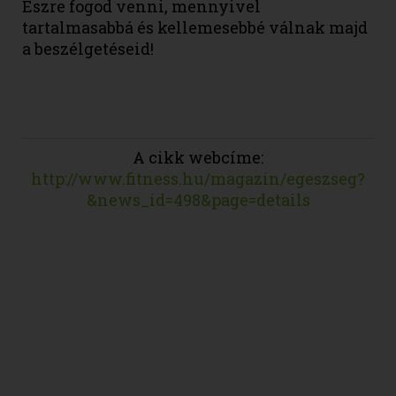
Észre fogod venni, mennyivel
tartalmasabbá és kellemesebbé válnak majd
a beszélgetéseid!
A cikk webcíme:
http://www.fitness.hu/magazin/egeszseg?
&news_id=498&page=details