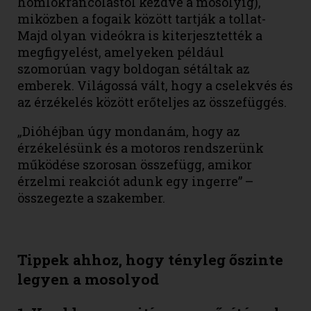
homlokráncolástól kezdve a mosolyig),
miközben a fogaik között tartják a tollat-
Majd olyan videókra is kiterjesztették a
megfigyelést, amelyeken például
szomorúan vagy boldogan sétáltak az
emberek. Világossá vált, hogy a cselekvés és
az érzékelés között erőteljes az összefüggés.
„Dióhéjban úgy mondanám, hogy az
érzékelésünk és a motoros rendszerünk
működése szorosan összefügg, amikor
érzelmi reakciót adunk egy ingerre” –
összegezte a szakember.
Tippek ahhoz, hogy tényleg őszinte
legyen a mosolyod