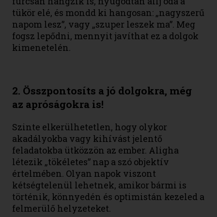
furcsán hangzik is, nyugodtan állj oda a
tükör elé, és mondd ki hangosan: „nagyszerű
napom lesz”, vagy „szuper leszek ma”. Meg
fogsz lepődni, mennyit javíthat ez a dolgok
kimenetelén.
2. Összpontosíts a jó dolgokra, még
az apróságokra is!
Szinte elkerülhetetlen, hogy olykor
akadályokba vagy kihívást jelentő
feladatokba ütközzön az ember. Aligha
létezik „tökéletes” nap a szó objektív
értelmében. Olyan napok viszont
kétségtelenül lehetnek, amikor bármi is
történik, könnyedén és optimistán kezeled a
felmerülő helyzeteket.