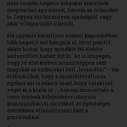
nem csupán negatív dolgokat szeretnek
megosztani egymással, hanem az örömüket
is. Legyen szó bármilyen apróságról vagy
akár világra szóló sikerről.
Ha ugyanis bármilyen emberi kapcsolatban
több negatív szó hangzik el, mint pozitív,
akkor biztos, hogy mindkét fél életére
kedvezőtlen hatást fejt ki. Az is lényeges,
hogy itt első körben semmiképpen sem
magukat az embereket kell „lecserélni” – bár
előfordulhat, hogy a szemléletváltozás
egyben azt is jelenti majd, hogy valakivel
véget ér a közös út –, hanem azonosítani a
rossz érzések kifejezésére irányuló
kommunikációs mintákat, és egészséges
mértékben ellensúlyozni őket a
pozitívakkal.