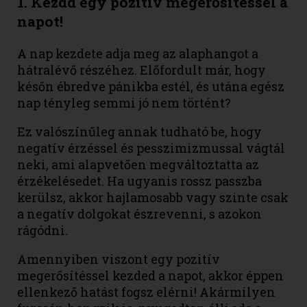
1. Kezdd egy pozitív megerősítéssel a
napot!
A nap kezdete adja meg az alaphangot a
hátralévő részéhez. Előfordult már, hogy
későn ébredve pánikba estél, és utána egész
nap tényleg semmi jó nem történt?
Ez valószínűleg annak tudható be, hogy
negatív érzéssel és pesszimizmussal vágtál
neki, ami alapvetően megváltoztatta az
érzékelésedet. Ha ugyanis rossz passzba
kerülsz, akkor hajlamosabb vagy szinte csak
a negatív dolgokat észrevenni, s azokon
rágódni.
Amennyiben viszont egy pozitív
megerősítéssel kezded a napot, akkor éppen
ellenkező hatást fogsz elérni! Akármilyen