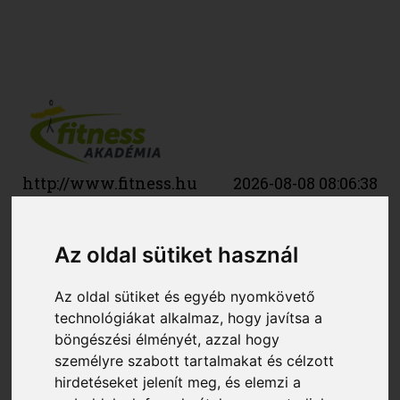
http://www.fitness.hu
2026-08-08 08:06:38
HA MOSOLYOGSZ, AKKOR A
VILÁG A TUDÓSOK SZERINT IS
Az oldal sütiket használ
VISSZAMOSOLYOG
Az oldal sütiket és egyéb nyomkövető
technológiákat alkalmaz, hogy javítsa a
böngészési élményét, azzal hogy
Nem véletlen, hogy a mosoly ereje a
személyre szabott tartalmakat és célzott
legnagyobb írókat, költőket és
hirdetéseket jelenít meg, és elemzi a
dalszerzőket is megihlette. Van benne