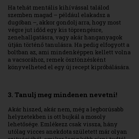
Ha tehát mentális kihívással találod
szemben magad – például elakadsz a
dugóban –, akkor gondolj arra, hogy most
végre jut időd egy kis töprengésre,
zenehallgatásra, vagy akár hanganyagok
útján történő tanulásra. Ha pedig elfogyott a
boltban az, ami mindenképpen kellett volna
a vacsorához, remek ösztönzésként
könyvelheted el egy új recept kipróbálására.
3. Tanulj meg mindenen nevetni!
Akár hiszed, akár nem, még a legborúsabb
helyzetekben is ott bujkál a mosoly
lehetősége. Emlékezz csak vissza, hány
utólag vicces anekdota született már olyan