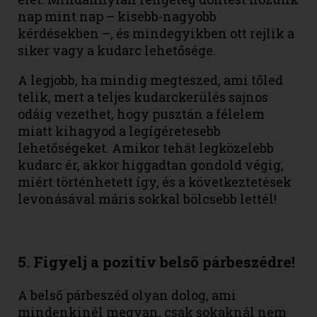
nap mint nap – kisebb-nagyobb
kérdésekben –, és mindegyikben ott rejlik a
siker vagy a kudarc lehetősége.
A legjobb, ha mindig megteszed, ami tőled
telik, mert a teljes kudarckerülés sajnos
odáig vezethet, hogy pusztán a félelem
miatt kihagyod a legígéretesebb
lehetőségeket. Amikor tehát legközelebb
kudarc ér, akkor higgadtan gondold végig,
miért történhetett így, és a következtetések
levonásával máris sokkal bölcsebb lettél!
5. Figyelj a pozitív belső párbeszédre!
A belső párbeszéd olyan dolog, ami
mindenkinél megvan, csak sokaknál nem