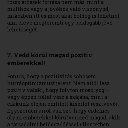
rossz érzések forrása nem más, mint a
múlthoz vagy a jövőhöz való viszonyod,
miközben itt és most akár boldog is lehetnél,
ami eleve megteremti egy boldogabb jövő
lehetőségét.
7. Vedd körül magad pozitív
emberekkel!
Fontos, hogy a pozitivitás sohasem
hurráoptimizmust jelent. Nem attól lesz
pozitív valaki, hogy folyton mosolyog –
vagy éppen tollat vesz a szájába, mint a
cikkünk elején említett kísérlet résztvevői.
Egyszerűen arról van szó, hogy érdemes
olyan emberekkel körülvenned magad, akik
a társadalmi beidegződéssel ellentétben