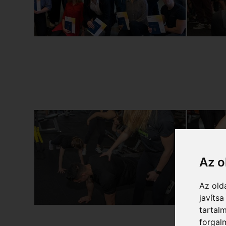
Az o
Az old
javíts
tartal
forgal