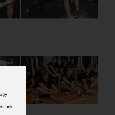
hogy
ldalunk