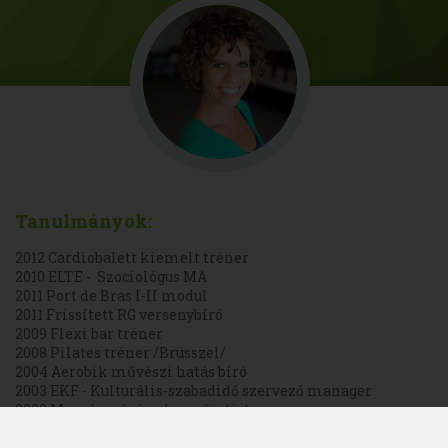
Tanulmányok:
2012 Cardiobalett kiemelt tréner
2010 ELTE - Szociológus MA
2011 Port de Bras I-II modul
2011 Frissített RG versenybíró
2009 Flexi bar tréner
2008 Pilates tréner /Brüsszel/
2004 Aerobik művészi hatás bíró
2003 EKF - Kulturális-szabadidő szervező manager
2002 Mozgásművész-levegőartista
2000 Aerobik edző
1999 Kereskedelmi és Vendéglátóipari Főiskola -