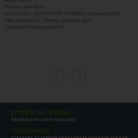
Fitness instruktor
Sportoktató - TESTÉPÍTÉS-FITNESS + Személyi edző
Tánc instruktor - Show és színpadi tánc
Csoportos fitness instruktor
FITNESS AKADÉMIA
KÉPZÉSEK
RÓLUNK
MAGAZIN
CSATLAKOZZ
HÍRLEVÉL
FACEBOOK
INSTAGRAM
YOUTUBE
TIKTOK