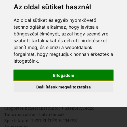
vendéglátás-szálloda szak
Az oldal sütiket használ
Szakmai pályafutás:
Az oldal sütiket és egyéb nyomkövető
2012 Folyondár Fitness: cardiobalett órák
technológiákat alkalmaz, hogy javítsa a
2008-tól Team Fitness: aeropilat órák
böngészési élményét, azzal hogy személyre
2008-tól Fitvideó, internetes edzőterem állandó tagja
szabott tartalmakat és célzott hirdetéseket
Közben számos edzőteremben szakmai tanácsadás és
koordináció, Mogyoródi Aquapark sportkoordináció,
jelenít meg, és elemzi a weboldalunk
sportrendezvények, táborok lebonyolítása
forgalmát, hogy megtudjuk honnan érkeztek a
2002-től Számos hazai és külföldi színház és előadás
látogatóink.
meghívott előadóművésze
2000-től Óbudai WDSE, Sinkó Andrea Fitnessiskola:
vezetőedző, utánpótlás nevelés
Elfogadom
Beállítások megváltoztatása
Oktatott kurzusok:
Sportoktató - ÚSZÁS
Sportoktató - SÍ, ALPESI SÍZÉS
Csoportos fitness instruktor + Személyi edző
Tánc instruktor - Latin táncok
Sportoktató - TESTÉPÍTÉS-FITNESS
Aqua tréner