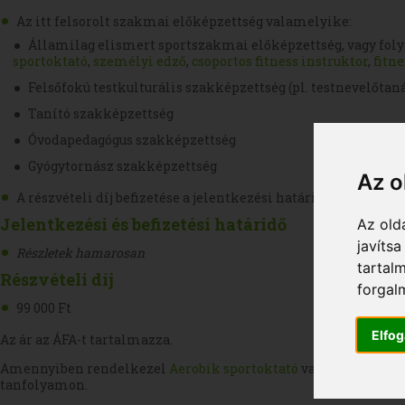
Az itt felsorolt szakmai előképzettség valamelyike:
Államilag elismert sportszakmai előképzettség, vagy foly
sportoktató
,
személyi edző
,
csoportos fitness instruktor
,
fitne
Felsőfokú testkulturális szakképzettség (pl. testnevelőtan
Tanító szakképzettség
Óvodapedagógus szakképzettség
Gyógytornász szakképzettség
Az o
A részvételi díj befizetése a jelentkezési határidőig
Jelentkezési és befizetési határidő
Az old
javíts
Részletek hamarosan
tartal
Részvételi díj
forgal
99 000 Ft
Elfo
Az ár az ÁFA-t tartalmazza.
Amennyiben rendelkezel
Aerobik sportoktató
vagy
Csoportos f
tanfolyamon.