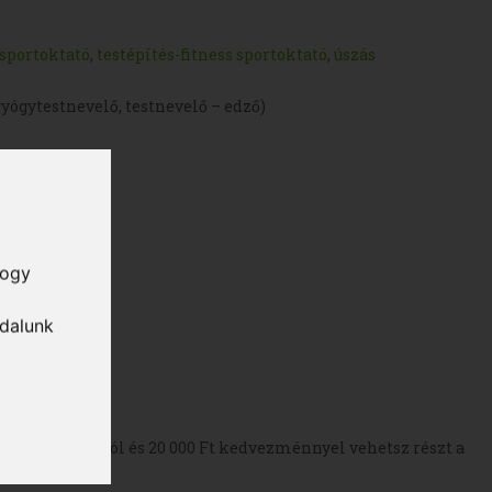
 sportoktató
,
testépítés-fitness sportoktató
,
úszás
yógytestnevelő, testnevelő – edző)
hogy
ldalunk
oktatási nap alól és 20 000 Ft kedvezménnyel vehetsz részt a