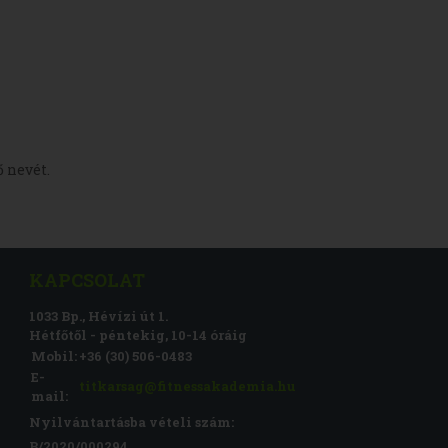
ő nevét.
KAPCSOLAT
1033 Bp., Hévízi út 1.
Hétfőtől - péntekig, 10-14 óráig
Mobil:
+36 (30) 506-0483
E-
titkarsag@fitnessakademia.hu
mail:
Nyilvántartásba vételi szám:
B/2020/000294