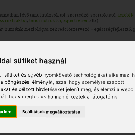
amatban lévő tanulmányok (pl. sportedző, sportoktató,
aerobik
ss instruktor
,
tánc instruktor
,
aqua tréner
, stb.)
ár, humánkineziológus, rekreációszervező – egészségfejlesztő, g
ldal sütiket használ
al sütiket és egyéb nyomkövető technológiákat alkalmaz, 
a a böngészési élményét, azzal hogy személyre szabott
makat és célzott hirdetéseket jelenít meg, és elemzi a webo
mát, hogy megtudjuk honnan érkeztek a látogatóink.
gadom
Beállítások megváltoztatása
itness instruktor
végzettséggel, úgy felmentést kapsz az első 2 