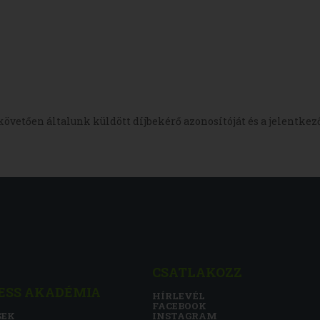
követően általunk küldött díjbekérő azonosítóját és a jelentkez
CSATLAKOZZ
ESS AKADÉMIA
HÍRLEVÉL
FACEBOOK
SEK
INSTAGRAM