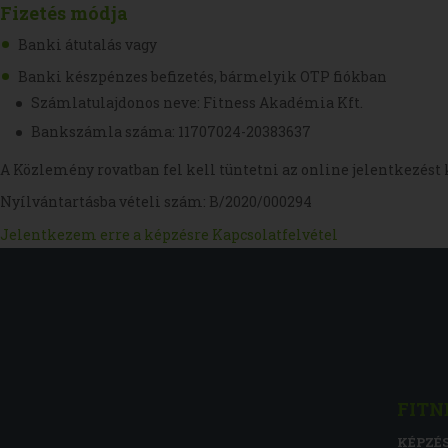
Fizetés módja
Banki átutalás vagy
Banki készpénzes befizetés, bármelyik OTP fiókban
Számlatulajdonos neve: Fitness Akadémia Kft.
Bankszámla száma: 11707024-20383637
A Közlemény rovatban fel kell tüntetni az online jelentkezést 
Nyílvántartásba vételi szám: B/2020/000294
Jelentkezem erre a képzésre
Kapcsolatfelvétel
FITN
KÉPZÉ