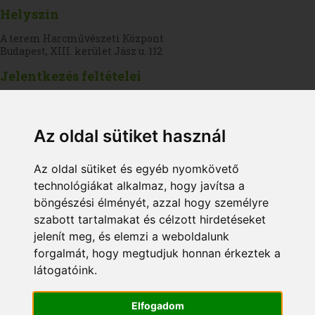
Helyszín
A terem Harcművészeti Központ
Budapest, XIII. kerület Jász u. 112.
Jelentkezés feltételei
Igazolt jártasság a harcművészetek,illetve az önvédelem
területéről
Az oldal sütiket használ
A részvételi díj befizetése a jelentkezési határidőig
Jelentkezési határidő
Az oldal sütiket és egyéb nyomkövető
2016. február 14.
technológiákat alkalmaz, hogy javítsa a
Részvételi díj
böngészési élményét, azzal hogy személyre
szabott tartalmakat és célzott hirdetéseket
190 500 Ft
jelenít meg, és elemzi a weboldalunk
Az ár az ÁFA-t tartalmazza.
forgalmát, hogy megtudjuk honnan érkeztek a
látogatóink.
kedvezmények
Elfogadom