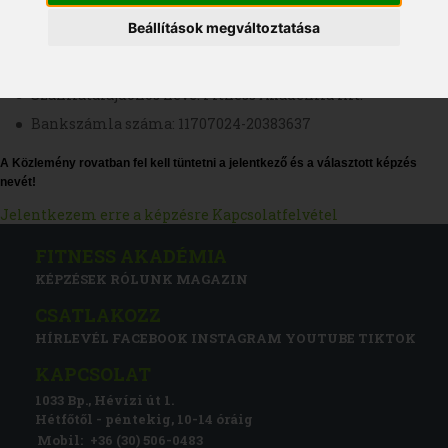
Fizetés módja
Beállítások megváltoztatása
Banki átutalás vagy
Banki készpénzes befizetés, bármelyik OTP fiókban
Számlatulajdonos neve: Fitness Akadémia Kft.
Bankszámla száma: 11707024-20383637
A Közlemény rovatban fel kell tüntetni a jelentkező és a választott képzés
nevét!
Jelentkezem erre a képzésre
Kapcsolatfelvétel
FITNESS AKADÉMIA
KÉPZÉSEK
RÓLUNK
MAGAZIN
CSATLAKOZZ
HÍRLEVÉL
FACEBOOK
INSTAGRAM
YOUTUBE
TIKTOK
KAPCSOLAT
1033 Bp., Hévízi út 1.
Hétfőtől - péntekig, 10-14 óráig
Mobil:
+36 (30) 506-0483