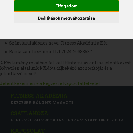
kedvezmények
Elfogadom
Fizetés módja
Beállítások megváltoztatása
Banki átutalás vagy
Banki készpénzes befizetés, bármelyik OTP fiókban
Számlatulajdonos neve: Fitness Akadémia Kft.
Bankszámla száma: 11707024-20383637
A Közlemény rovatban fel kell tüntetni az online jelentkezést
követően általunk küldött díjbekérő azonosítóját és a
jelentkező nevét!
Jelentkezem erre a képzésre
Kapcsolatfelvétel
FITNESS AKADÉMIA
KÉPZÉSEK
RÓLUNK
MAGAZIN
CSATLAKOZZ
HÍRLEVÉL
FACEBOOK
INSTAGRAM
YOUTUBE
TIKTOK
KAPCSOLAT