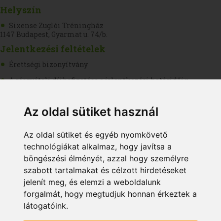
Helyszín
Sixense Zuglói Tréningház
1147 Budapest, Gyarmat u. 74/b.
Jelentkezési feltételek
Érettségi bizonyítvány
A részvételi díj befizetése a jelentkezési határidőig
Jelentkezési határidő
Az oldal sütiket használ
2020. március 27.
Részvételi díj
Az oldal sütiket és egyéb nyomkövető
149 000 Ft
technológiákat alkalmaz, hogy javítsa a
Az ár az ÁFA-t tartalmazza.
böngészési élményét, azzal hogy személyre
szabott tartalmakat és célzott hirdetéseket
A fenti összeg visszafizetésére csak abban az esetben van mód, ha az
jelenít meg, és elemzi a weboldalunk
adott képzés kellő számú jelentkező hiányában nem indul. Ebben az
esetben a befizetett összeget a tervezett kezdési időpontot követő 2
forgalmát, hogy megtudjuk honnan érkeztek a
héten belül visszaküldjük.
látogatóink.