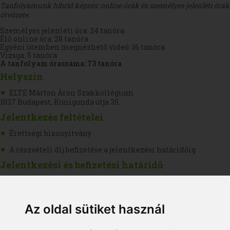
Tanfolyamunk hibrid képzés: online órák és személyes jelenléti órák
ötvözete.
Személyes jelenléti óra: 24 tanóra
Élő online óra: 28 tanóra
Egyéni ütemben megnézhető videó: 16 tanóra
Vizsga: 5 tanóra
A tanfolyam óraszáma: 73 tanóra
Helyszín
ELTE Márton Áron Szakkollégium
1037 Budapest, Kunigunda útja 35.
Jelentkezés feltételei
Érettségi bizonyítvány
A részvételi díj befizetése a jelentkezési határidőig
Jelentkezési és befizetési határidő
Részletek hamarosan
Költségek
Az oldal sütiket használ
[fitness_priceblock type="normal" price_1="269.000 Ft"
price_2="289.000 Ft" title_1="Egyösszegű befizetés"