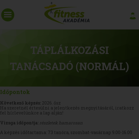
TÁPLÁLKOZÁSI
TANÁCSADÓ (NORMÁL)
Időpontok
Következő képzés:
2026. ősz
Ha szeretnél értesülni a jelentkezés megnyitásáról, iratkozz
fel hírlevelünkre a lap alján!
Vizsga időpontja:
részletek hamarosan
A képzés időtartama: 73 tanóra, szombat-vasárnap 9.00-16.00