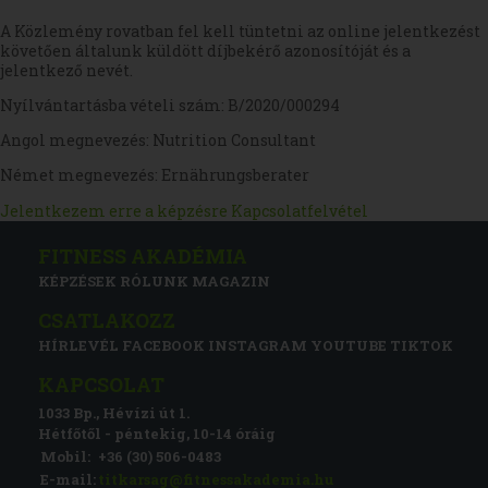
A Közlemény rovatban fel kell tüntetni az online jelentkezést
követően általunk küldött díjbekérő azonosítóját és a
jelentkező nevét.
Nyílvántartásba vételi szám: B/2020/000294
Angol megnevezés: Nutrition Consultant
Német megnevezés: Ernährungsberater
Jelentkezem erre a képzésre
Kapcsolatfelvétel
FITNESS AKADÉMIA
KÉPZÉSEK
RÓLUNK
MAGAZIN
CSATLAKOZZ
HÍRLEVÉL
FACEBOOK
INSTAGRAM
YOUTUBE
TIKTOK
KAPCSOLAT
1033 Bp., Hévízi út 1.
Hétfőtől - péntekig, 10-14 óráig
Mobil:
+36 (30) 506-0483
E-mail:
titkarsag@fitnessakademia.hu