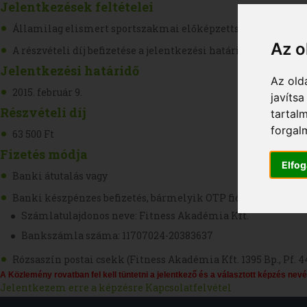
Jelentkezések feltételei
Államilag elismert sportszakmai előképzettség, vagy foly
Az o
A részvételi díj befizetése a jelentkezési határidőig
Jelentkezési határidő
Az old
2015. február 9.
javíts
Részvételi díj
tartal
forgal
63 500 Ft
Fizetés módja
Elfo
Banki átutalás vagy
Banki készpénzes befizetés, bármelyik OTP fiókban
Számlatulajdonos neve: Fitness Akadémia Kft.
Bankszámla száma: 11707024-20383637
Rózsaszín postai csekk (Fitness Akadémia Kft. 1395 Bp., Pf. 4
A Közlemény rovatban fel kell tüntetni a jelentkező és a választott képzés nevé
Jelentkezem erre a képzésre
Kapcsolatfelvétel