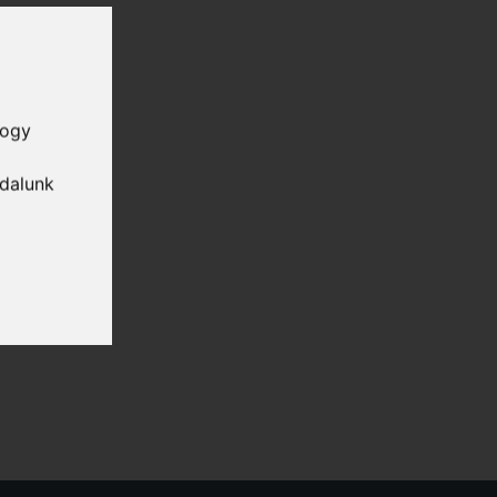
hogy
ldalunk