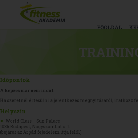
FŐOLDAL
KÉ
TRAININ
Időpontok
A képzés már nem indul.
Ha szeretnél értesülni a jelentkezés megnyitásáról, iratkozz fe
Helyszín
World Class – Sun Palace
1036 Budapest, Nagyszombat u. 1.
(bejárat az Árpád fejedelem útja felől)