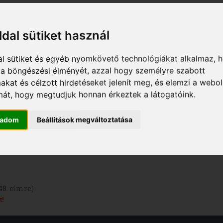
amatban lévő tanulmányok
ldal sütiket használ
al sütiket és egyéb nyomkövető technológiákat alkalmaz, 
a a böngészési élményét, azzal hogy személyre szabott
makat és célzott hirdetéseket jelenít meg, és elemzi a webo
mát, hogy megtudjuk honnan érkeztek a látogatóink.
gadom
Beállítások megváltoztatása
48. címre)
t!