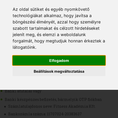
50.000 Ft
80.000 Ft
50.000 Ft
180.000 Ft
Az oldal sütiket és egyéb nyomkövető
Részletfizetés:
technológiákat alkalmaz, hogy javítsa a
böngészési élményét, azzal hogy személyre
A fenti összegek visszafizetésére csak abban az esetben van mód, ha
az adott képzés kellő számú jelentkező hiányában nem indul! Ebben
szabott tartalmakat és célzott hirdetéseket
az esetben a befizetett összeget a tervezett kezdési időpontot követő 2
jelenít meg, és elemzi a weboldalunk
héten belül visszaküldjük.
forgalmát, hogy megtudjuk honnan érkeztek a
látogatóink.
Egyéb költségek
Vizsgadíj: 49.000 Ft (vizsgára történő jelentkezéskor fizetendő)
Elfogadom
további kedvezmények
Beállítások megváltoztatása
Fizetés módja
Banki átutalás vagy
Banki készpénzes befizetés, bármelyik OTP fiókban
Számlatulajdonos neve: Fitness Akadémia Kft.
Bankszámla száma: 11707024-20383637