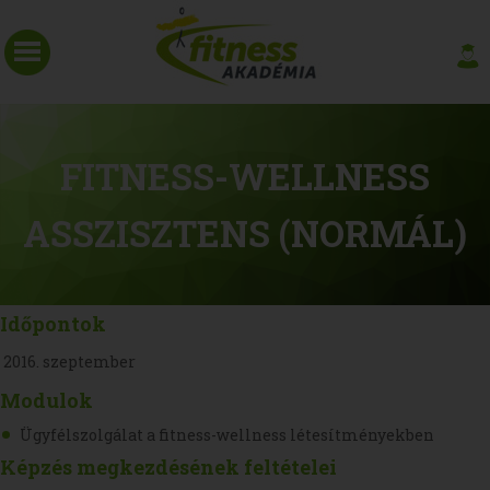
FITNESS-WELLNESS
ASSZISZTENS (NORMÁL)
Időpontok
2016. szeptember
Modulok
Ügyfélszolgálat a fitness-wellness létesítményekben
Képzés megkezdésének feltételei