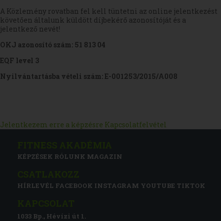
A Közlemény rovatban fel kell tüntetni az online jelentkezést
követően általunk küldött díjbekérő azonosítóját és a
jelentkező nevét!
OKJ azonosító szám:
51 813 04
EQF level 3
Nyilvántartásba vételi szám:
E-001253/2015/A008
Jelentkezem erre a képzésre
Kapcsolatfelvétel
FITNESS AKADÉMIA
KÉPZÉSEK
RÓLUNK
MAGAZIN
CSATLAKOZZ
HÍRLEVÉL
FACEBOOK
INSTAGRAM
YOUTUBE
TIKTOK
KAPCSOLAT
1033 Bp., Hévízi út 1.