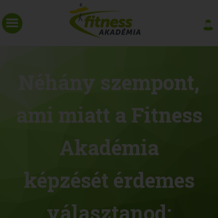
Néhány szempont,
ami miatt a Fitness
Akadémia
képzését érdemes
választanod: