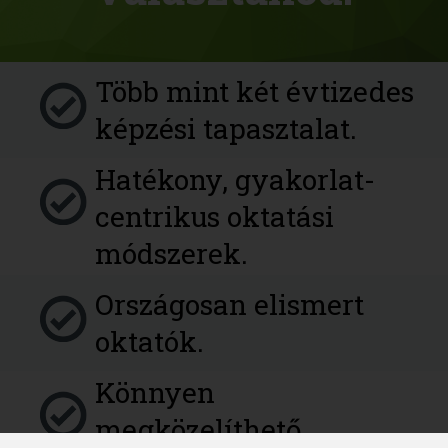
Több mint két évtizedes
képzési tapasztalat.
Hatékony, gyakorlat-
centrikus oktatási
módszerek.
Országosan elismert
oktatók.
Könnyen
megközelíthető,