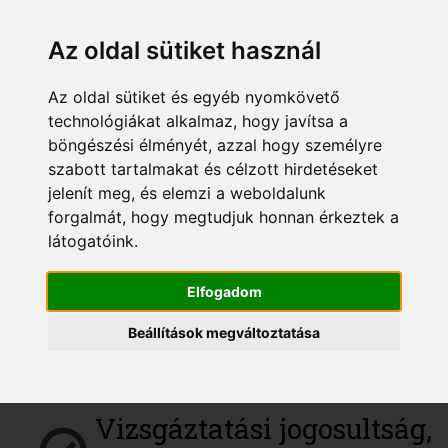
színvonalas képzési
Az oldal sütiket használ
helyszínek.
Online tananyagok,
Az oldal sütiket és egyéb nyomkövető
technológiákat alkalmaz, hogy javítsa a
oktatóink által írt
böngészési élményét, azzal hogy személyre
jegyzetek.
szabott tartalmakat és célzott hirdetéseket
jelenít meg, és elemzi a weboldalunk
Központi ügyfélszolgálati
forgalmát, hogy megtudjuk honnan érkeztek a
látogatóink.
iroda a hét minden
munkanapján.
Elfogadom
Előre meghirdetett
Beállítások megváltoztatása
képzési és vizsganapok.
Vizsgáztatási jogosultság,