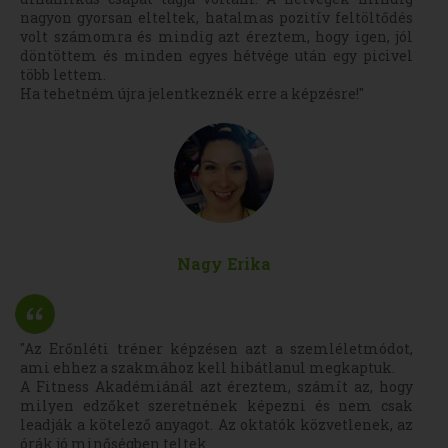
nagyon gyorsan elteltek, hatalmas pozitív feltöltődés
volt számomra és mindig azt éreztem, hogy igen, jól
döntöttem és minden egyes hétvége után egy picivel
több lettem.
Ha tehetném újra jelentkeznék erre a képzésre!"
Nagy Erika
"Az Erőnléti tréner képzésen azt a szemléletmódot,
ami ehhez a szakmához kell hibátlanul megkaptuk.
A Fitness Akadémiánál azt éreztem, számít az, hogy
milyen edzőket szeretnének képezni és nem csak
leadják a kötelező anyagot. Az oktatók közvetlenek, az
órák jó minőségben teltek.