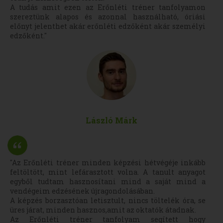
A tudás amit ezen az Erőnléti tréner tanfolyamon
szereztünk alapos és azonnal használható, óriási
előnyt jelenthet akár erőnléti edzőként akár személyi
edzőként."
László Márk
"Az Erőnléti tréner minden képzési hétvégéje inkább
feltöltött, mint lefárasztott volna. A tanult anyagot
egyből tudtam hasznosítani mind a saját mind a
vendégeim edzésének újragondolásában.
A képzés borzasztóan letisztult, nincs töltelék óra, se
üres járat, minden hasznos,amit az oktatók átadnak.
Az Erőnléti tréner tanfolyam segített hogy