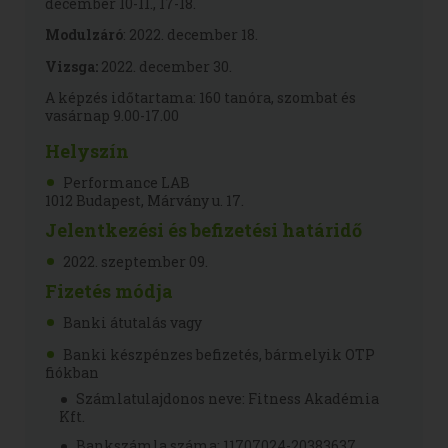
december 10-11., 17-18.
Modulzáró
: 2022. december 18.
Vizsga:
2022. december 30.
A képzés időtartama: 160 tanóra, szombat és
vasárnap 9.00-17.00
Helyszín
Performance LAB
1012 Budapest,
Márvány u. 17
.
Jelentkezési és befizetési határidő
2022. szeptember 09.
Fizetés módja
Banki átutalás vagy
Banki készpénzes befizetés, bármelyik OTP
fiókban
Számlatulajdonos neve: Fitness Akadémia
Kft.
Bankszámla száma: 11707024-20383637