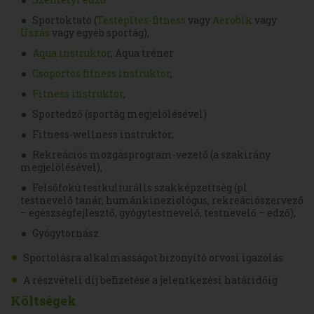
Sportoktató (
Testépítés-fitness
vagy
Aerobik
vagy
Úszás
vagy egyéb sportág),
Aqua instruktor
, Aqua tréner
Csoportos fitness instruktor
,
Fitness instruktor
,
Sportedző (sportág megjelölésével)
Fitness-wellness instruktor,
Rekreációs mozgásprogram-vezető (a szakirány
megjelölésével),
Felsőfokú testkulturális szakképzettség (pl.
testnevelő tanár, humánkineziológus, rekreációszervező
– egészségfejlesztő, gyógytestnevelő, testnevelő – edző),
Gyógytornász
Sportolásra alkalmasságot bizonyító orvosi igazolás
A részvételi díj befizetése a jelentkezési határidőig
Költségek