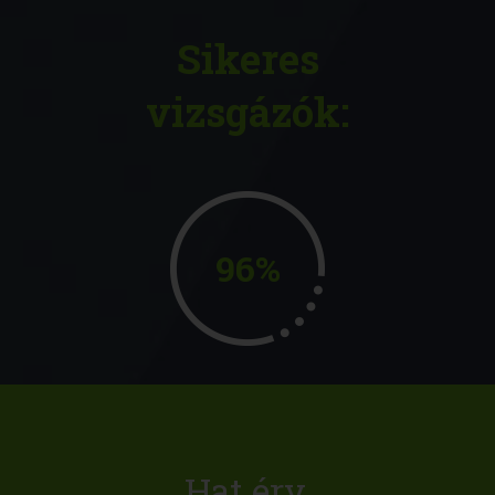
Sikeres
vizsgázók:
96%
Hat érv,