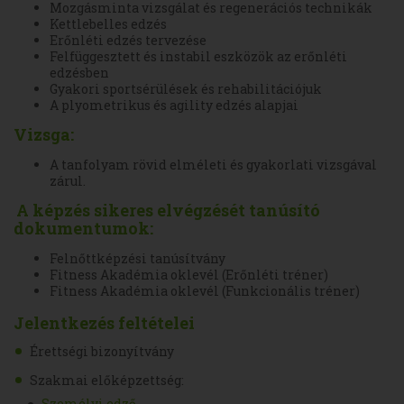
Mozgásminta vizsgálat és regenerációs technikák
Kettlebelles edzés
Erőnléti edzés tervezése
Felfüggesztett és instabil eszközök az erőnléti
edzésben
Gyakori sportsérülések és rehabilitációjuk
A plyometrikus és agility edzés alapjai
Vizsga:
A tanfolyam rövid elméleti és gyakorlati vizsgával
zárul.
A képzés sikeres elvégzését tanúsító
dokumentumok:
Felnőttképzési tanúsítvány
Fitness Akadémia oklevél (Erőnléti tréner)
Fitness Akadémia oklevél (Funkcionális tréner)
Jelentkezés feltételei
Érettségi bizonyítvány
Szakmai előképzettség:
Személyi edző