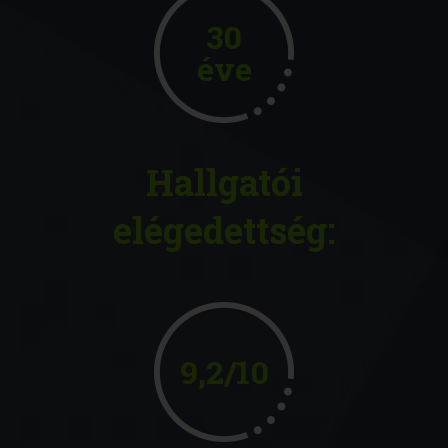
30
éve
Hallgatói
elégedettség:
9,2/10