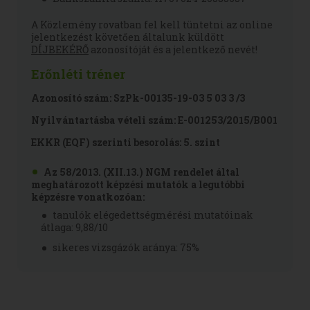
A Közlemény rovatban fel kell tüntetni az online
jelentkezést követően általunk küldött
DÍJBEKÉRŐ
azonosítóját és a jelentkező nevét!
Erőnléti tréner
Azonosító szám: SzPk-00135-19-03 5 03 3 /3
Nyilvántartásba vételi szám: E-001253/2015/B001
EKKR (EQF) szerinti besorolás: 5. szint
Az 58/2013. (XII.13.) NGM rendelet által
meghatározott képzési mutatók a legutóbbi
képzésre vonatkozóan:
tanulók elégedettségmérési mutatóinak
átlaga: 9,88/10
sikeres vizsgázók aránya: 75%