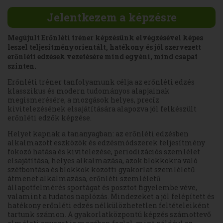
Jelentkezem a képzésre
Megújult Erőnléti tréner képzésünk elvégzésével képes
leszel teljesítményorientált, hatékony és jól szervezett
erőnléti edzések vezetésére mind egyéni, mind csapat
szinten.
Erőnléti tréner tanfolyamunk célja az erőnléti edzés
klasszikus és modern tudományos alapjainak
megismerésére, a mozgások helyes, precíz
kivitelezésének elsajátítására alapozva jól felkészült
erőnléti edzők képzése.
Helyet kapnak a tananyagban: az erőnléti edzésben
alkalmazott eszközök és edzésmódszerek teljesítmény
fokozó hatása és kivitelezése, periodizációs szemlélet
elsajátítása, helyes alkalmazása, azok blokkokra való
szétbontása és blokkok közötti gyakorlat szemléletű
átmenet alkalmazása, erőnléti szemléletű
állapotfelmérés sportágat és posztot figyelembe véve,
valamint a tudatos naplózás. Mindezeket a jól felépített és
hatékony erőnléti edzés nélkülözhetetlen feltételeiként
tartunk számon. A gyakorlatközpontú képzés számottevő