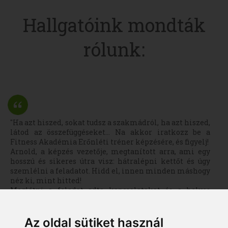
Hallgatóink mondták
rólunk:
"Ha azt hiszed, sokat tudsz a szakmádról, ha azt hiszed,
látod az összefüggéseket... Na akkor iratkozz be a
Fitness Akadémia Erőnléti tréner képzésére, és figyelj!
Arnold, a képzés vezetője, megtanított arra, ami egy
hosszú és sikeres útra visz: hátralépni kettőt és úgy
szemlélni a feladatot. Hidd el, innen minden máshogy
néz ki, mint hitted!
Meglátni a feladat adta kapcsolatokat és a helyes
módon kezelni azt. Ez az amit én itt kaptam."
Az oldal sütiket használ