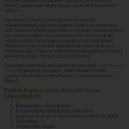
elméleti anyagot is magában foglal, mint például az
edzésprogramozás vagy a stressz, mint edzéselméleti
faktor.
Az erőnléti tréner a jól felépített, és vezetett
teljesítményfokozás szakembere, ezért kompetensnek
kell lennie az edzés gyakorlati és elméleti vonatkozásain
túl olyan témákban is, mint a korszerű és jól működő
rehabilitációs technikák és a gyakori sportsérülések
felismerése, és kezelése, regenerációs technikák és a
hajlékonyság, valamint a különböző sportágakra jellemző
mobilitás, stabilitás optimális fejlesztése.
Tanfolyamunk teljes egészében tartalmazza
Funkcionális
tréner
képzésünk anyagát is, ezért a képzés végén
Funkcionális tréner végzettségről is adunk oklevelet
Neked.
Ezeket fogod tanulni Erőnléti tréner
képzésünkön:
Funkcionális edzés alapok
Erő, gyorsaság, állóképesség fejlesztés
Légzéstechnikák és saját testsúlyos erőnléti edzés
Törzsedzés
Súlyemelés alapjai