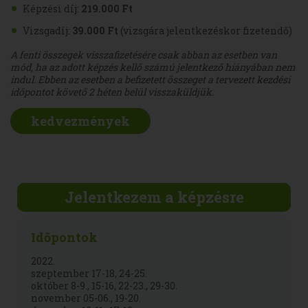
Képzési díj:
219.000 Ft
Vizsgadíj:
39.000 Ft
(vizsgára jelentkezéskor fizetendő)
A fenti összegek visszafizetésére csak abban az esetben van
mód, ha az adott képzés kellő számú jelentkező hiányában nem
indul. Ebben az esetben a befizetett összeget a tervezett kezdési
időpontot követő 2 héten belül visszaküldjük.
kedvezmények
Jelentkezem a képzésre
Időpontok
2022.
szeptember 17-18, 24-25.
október 8-9., 15-16, 22-23., 29-30.
november 05-06., 19-20.