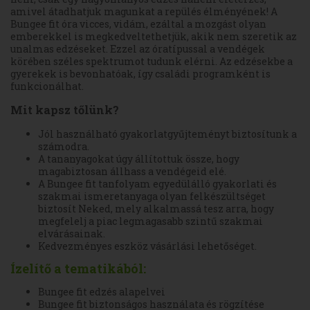
amivel átadhatjuk magunkat a repülés élményének! A
Bungee fit óra vicces, vidám, ezáltal a mozgást olyan
emberekkel is megkedveltethetjük, akik nem szeretik az
unalmas edzéseket. Ezzel az óratípussal a vendégek
körében széles spektrumot tudunk elérni. Az edzésekbe a
gyerekek is bevonhatóak, így családi programként is
funkcionálhat.
Mit kapsz tőlünk?
Jól használható gyakorlatgyűjteményt biztosítunk a
számodra.
A tananyagokat úgy állítottuk össze, hogy
magabiztosan állhass a vendégeid elé.
A Bungee fit tanfolyam egyedülálló gyakorlati és
szakmai ismeretanyaga olyan felkészültséget
biztosít Neked, mely alkalmassá tesz arra, hogy
megfelelj a piac legmagasabb szintű szakmai
elvárásainak.
Kedvezményes eszköz vásárlási lehetőséget.
Ízelítő a tematikából:
Bungee fit edzés alapelvei
Bungee fit biztonságos használata és rögzítése