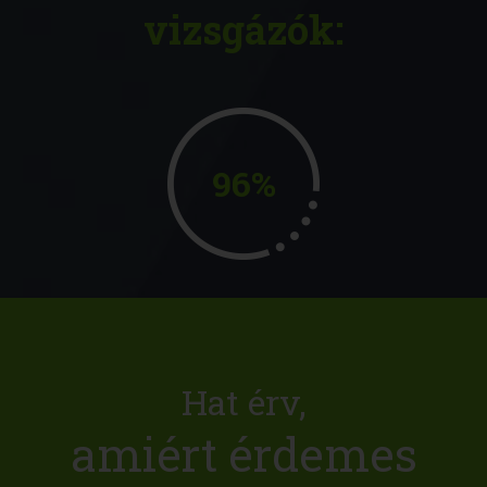
vizsgázók:
96%
Hat érv,
amiért érdemes