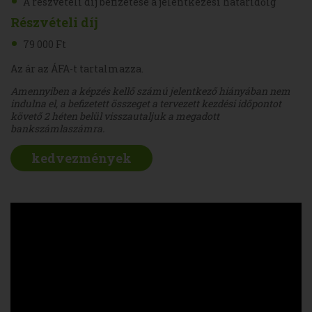
A részvételi díj befizetése a jelentkezési határidőig
Részvételi díj
79 000 Ft
Az ár az ÁFA-t tartalmazza.
Amennyiben a képzés kellő számú jelentkező hiányában nem
indulna el, a befizetett összeget a tervezett kezdési időpontot
követő 2 héten belül visszautaljuk a megadott
bankszámlaszámra.
kedvezmények