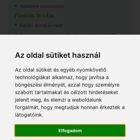
Részletek hamarosan
Fizetés módja
Banki átutalás vagy
Banki készpénzes befizetés, bármelyik OTP
fiókban
Számlatulajdonos neve: Fitness Akadémia
Az oldal sütiket használ
Kft.
Bankszámla száma: 11707024-20383637
Az oldal sütiket és egyéb nyomkövető
A Közlemény rovatban fel kell tüntetni az online
technológiákat alkalmaz, hogy javítsa a
jelentkezést követően általunk küldött díjbekérő
böngészési élményét, azzal hogy személyre
azonosítóját és a jelentkező nevét!
szabott tartalmakat és célzott hirdetéseket
Nyílvántartásba vételi szám: B/2020/000294
jelenít meg, és elemzi a weboldalunk
forgalmát, hogy megtudjuk honnan érkeztek a
látogatóink.
Elfogadom