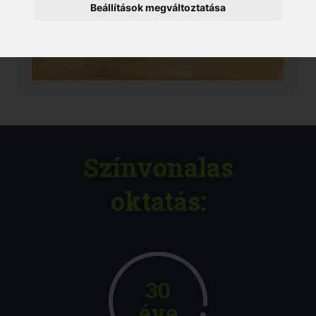
Beállítások megváltoztatása
Színvonalas
oktatás:
30
éve