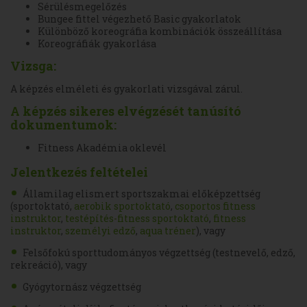
Sérülésmegelőzés
Bungee fittel végezhető Basic gyakorlatok
Különböző koreográfia kombinációk összeállítása
Koreográfiák gyakorlása
Vizsga:
A képzés elméleti és gyakorlati vizsgával zárul.
A képzés sikeres elvégzését tanúsító
dokumentumok:
Fitness Akadémia oklevél
Jelentkezés feltételei
Államilag elismert sportszakmai előképzettség
(sportoktató,
aerobik sportoktató
,
csoportos fitness
instruktor
,
testépítés-fitness sportoktató
,
fitness
instruktor
,
személyi edző
,
aqua tréner
), vagy
Felsőfokú sporttudományos végzettség (testnevelő, edző,
rekreáció), vagy
Gyógytornász végzettség