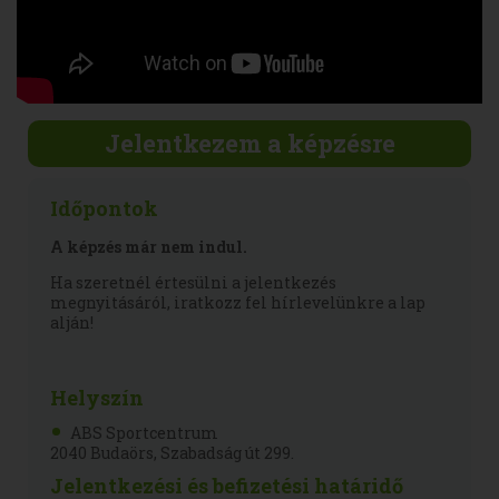
Jelentkezem a képzésre
Időpontok
A képzés már nem indul.
Ha szeretnél értesülni a jelentkezés
megnyitásáról, iratkozz fel hírlevelünkre a lap
alján!
Helyszín
ABS Sportcentrum
2040 Budaörs, Szabadság út 299.
Jelentkezési és befizetési határidő