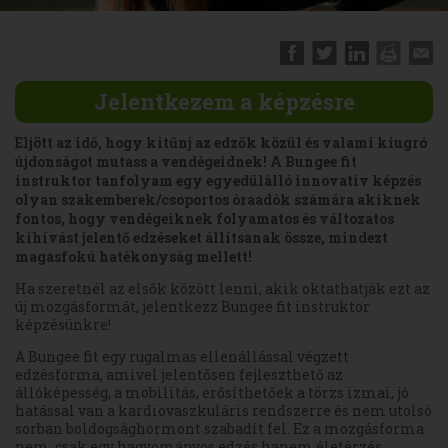
Jelentkezem a képzésre
Eljött az idő, hogy kitűnj az edzők közül és valami kiugró
újdonságot mutass a vendégeidnek! A Bungee fit
instruktor tanfolyam egy egyedülálló innovatív képzés
olyan szakemberek/csoportos óraadók számára akiknek
fontos, hogy vendégeiknek folyamatos és változatos
kihívást jelentő edzéseket állítsanak össze, mindezt
magasfokú hatékonyság mellett!
Ha szeretnél az elsők között lenni, akik oktathatják ezt az
új mozgásformát, jelentkezz Bungee fit instruktor
képzésünkre!
A Bungee fit egy rugalmas ellenállással végzett
edzésforma, amivel jelentősen fejleszthető az
állóképesség, a mobilitás, erősíthetőek a törzs izmai, jó
hatással van a kardiovaszkuláris rendszerre és nem utolsó
sorban boldogsághormont szabadít fel. Ez a mozgásforma
nem, csak egy hagyományos edzés hanem életérzés,