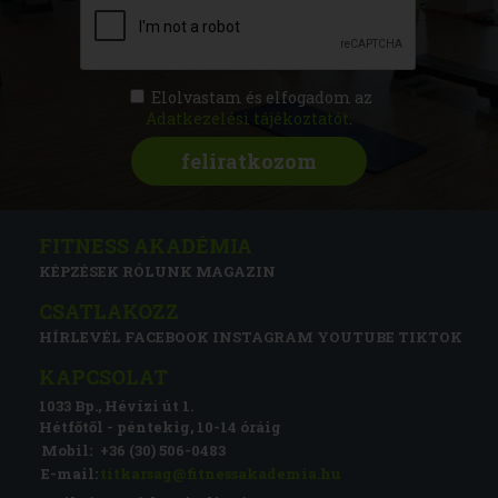
Elolvastam és elfogadom az
Adatkezelési tájékoztatót
.
FITNESS AKADÉMIA
KÉPZÉSEK
RÓLUNK
MAGAZIN
CSATLAKOZZ
HÍRLEVÉL
FACEBOOK
INSTAGRAM
YOUTUBE
TIKTOK
KAPCSOLAT
1033 Bp., Hévízi út 1.
Hétfőtől - péntekig, 10-14 óráig
Mobil:
+36 (30) 506-0483
E-mail:
titkarsag@fitnessakademia.hu