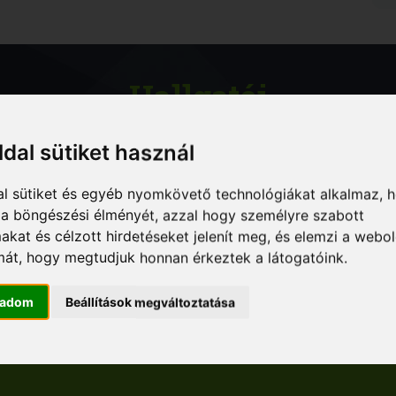
Hallgatói
elégedettség:
ldal sütiket használ
al sütiket és egyéb nyomkövető technológiákat alkalmaz, 
a a böngészési élményét, azzal hogy személyre szabott
makat és célzott hirdetéseket jelenít meg, és elemzi a webo
9,2/10
mát, hogy megtudjuk honnan érkeztek a látogatóink.
gadom
Beállítások megváltoztatása