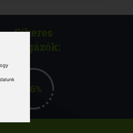
Sikeres
vizsgázók:
hogy
ldalunk
96%