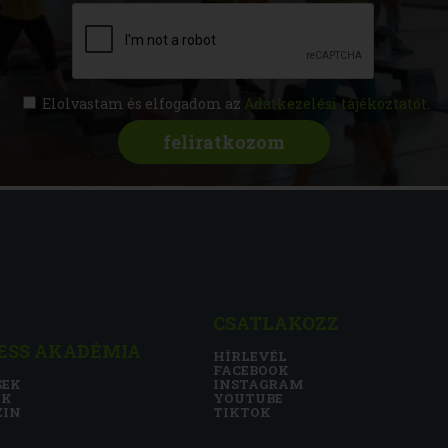
Elolvastam és elfogadom az
Adatkezelési tájékoztatót
.
CSATLAKOZZ
ESS AKADÉMIA
HÍRLEVÉL
FACEBOOK
SEK
INSTAGRAM
NK
YOUTUBE
ZIN
TIKTOK