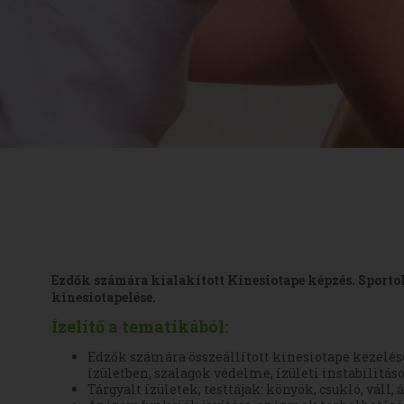
Ezdők számára kialakított Kinesiotape képzés. Sporto
kinesiotapelése.
Ízelítő a tematikából:
Edzők számára összeállított kinesiotape kezelése
ízületben, szalagok védelme, ízületi instabilitás
Tárgyalt ízületek, testtájak: könyök, csukló, váll, á