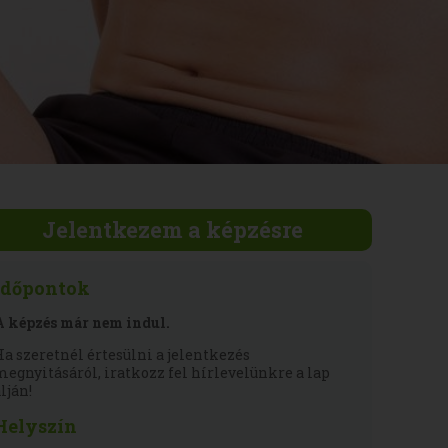
Jelentkezem a képzésre
Időpontok
A képzés már nem indul.
Ha szeretnél értesülni a jelentkezés
megnyitásáról, iratkozz fel hírlevelünkre a lap
lján!
Helyszín