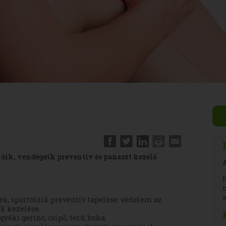
lóik, vendégeik preventív és panaszt kezelő
a
k, sportolóik preventív tapelése: védelem az
ok kezelése.
gyéki gerinc, csípő, térd, boka.