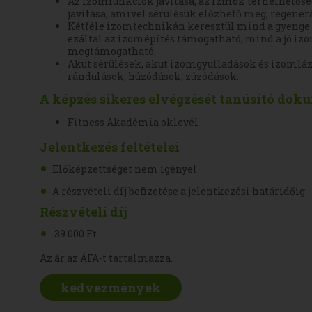
Az izomfunkciók javítása, az izmok terhelhetős
javítása, amivel sérülésük előzhető meg, regenerá
Kétféle izomtechnikán keresztül mind a gyenge 
ezáltal az izomépítés támogatható, mind a jó iz
megtámogatható.
Akut sérülések, akut izomgyulladások és izomláza
rándulások, húzódások, zúzódások.
A képzés sikeres elvégzését tanúsító do
Fitness Akadémia oklevél
Jelentkezés feltételei
Előképzettséget nem igényel
A részvételi díj befizetése a jelentkezési határidőig
Részvételi díj
39 000 Ft
Az ár az ÁFA-t tartalmazza.
kedvezmények