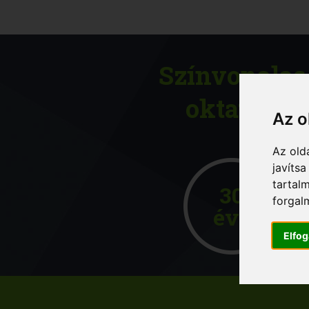
Színvonalas
oktatás:
Az o
Az old
javíts
tartal
30
forgal
éve
Elfo