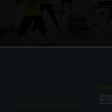
FITN
KÉPZÉ
RÓLU
MAGA