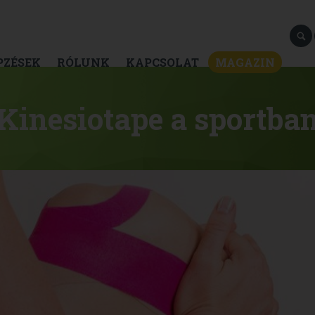
PZÉSEK
RÓLUNK
KAPCSOLAT
MAGAZIN
Kinesiotape a sportba