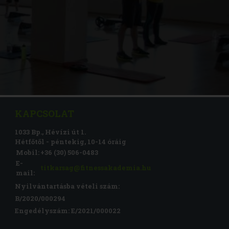
KAPCSOLAT
1033 Bp., Hévízi út 1.
Hétfőtől - péntekig, 10-14 óráig
Mobil:
+36 (30) 506-0483
E-
titkarsag@fitnessakademia.hu
mail:
Nyilvántartásba vételi szám:
B/2020/000294
Engedélyszám: E/2021/000022