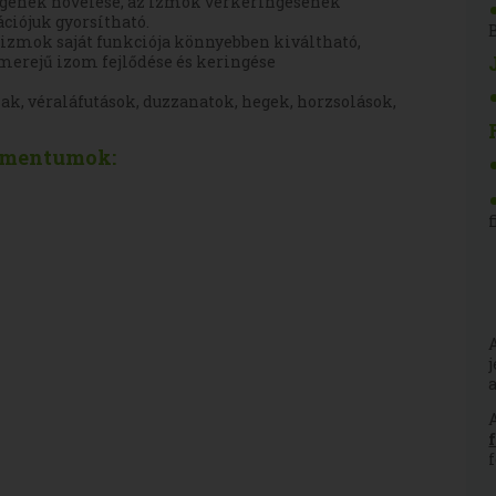
égének növelése, az izmok vérkeringésének
ciójuk gyorsítható.
izmok saját funkciója könnyebben kiváltható,
omerejű izom fejlődése és keringése
k, véraláfutások, duzzanatok, hegek, horzsolások,
kumentumok: