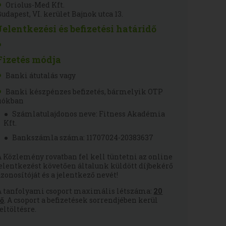
Oriolus-Med Kft.
Budapest, VI. kerület Bajnok utca 13.
Jelentkezési és befizetési határidő
Fizetés módja
Banki átutalás vagy
Banki készpénzes befizetés, bármelyik OTP
fiókban
Számlatulajdonos neve: Fitness Akadémia
Kft.
Bankszámla száma: 11707024-20383637
A Közlemény rovatban fel kell tüntetni az online
jelentkezést követően általunk küldött díjbekérő
azonosítóját és a jelentkező nevét!
A tanfolyami csoport maximális létszáma:
20
fő
. A csoport a befizetések sorrendjében kerül
feltöltésre.