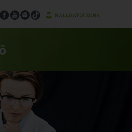
HALLGATÓI ZÓNA
tő