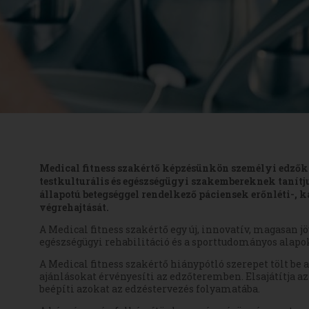
Medical fitness szakértő képzésünkön személyi edzők
testkulturális és egészségügyi szakembereknek tanítj
állapotú betegséggel rendelkező páciensek erőnléti-, k
végrehajtását.
A Medical fitness szakértő egy új, innovatív, magasan
egészségügyi rehabilitáció és a sporttudományos alapok
A Medical fitness szakértő hiánypótló szerepet tölt be 
ajánlásokat érvényesíti az edzőteremben. Elsajátítja az
beépíti azokat az edzéstervezés folyamatába.