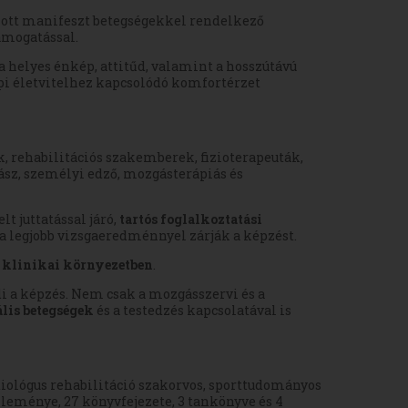
zott manifeszt betegségekkel rendelkező
támogatással.
 helyes énkép, attitűd, valamint a hosszútávú
pi életvitelhez kapcsolódó komfortérzet
k, rehabilitációs szakemberek, fizioterapeuták,
ász, személyi edző, mozgásterápiás és
 juttatással járó,
tartós foglalkoztatási
a legjobb vizsgaeredménnyel zárják a képzést.
t
klinikai környezetben
.
di a képzés. Nem csak a mozgásszervi és a
lis betegségek
és a testedzés kapcsolatával is
rdiológus rehabilitáció szakorvos, sporttudományos
leménye, 27 könyvfejezete, 3 tankönyve és 4