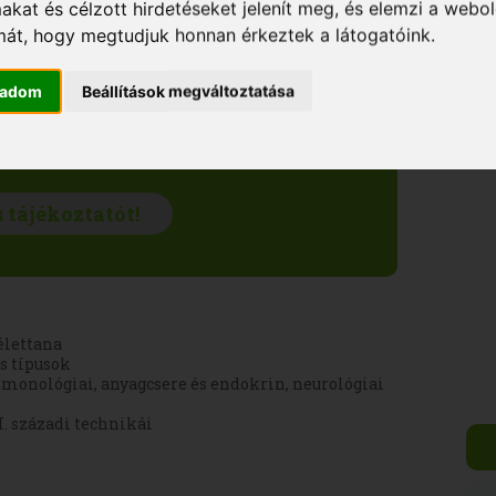
makat és célzott hirdetéseket jelenít meg, és elemzi a webo
mát, hogy megtudjuk honnan érkeztek a látogatóink.
gadom
Beállítások megváltoztatása
z
Adatkezelési tájékoztatót
.
élettana
ás típusok
lmonológiai, anyagcsere és endokrin, neurológiai
. századi technikái