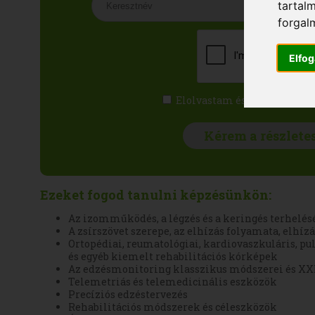
tartal
forgal
Elfo
Elolvastam és elfogadom a
Ezeket fogod tanulni képzésünkön:
Az izomműködés, a légzés és a keringés terhelés
A zsírszövet szerepe, az elhízás folyamata, elhíz
Ortopédiai, reumatológiai, kardiovaszkuláris, pu
és egyéb kiemelt rehabilitációs kórképek
Az edzésmonitoring klasszikus módszerei és XXI
Telemetriás és telemedicinális eszközök
Precíziós edzéstervezés
Rehabilitációs módszerek és céleszközök