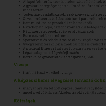
Állapotfelmérés, kockázatelemzés, célértékek és
A gyakori betegségcsoportok "medical fitness" vo
módszertan
Tudományos adatbázisok, szakkönyvek, hiteles 
Orvosi műszeres és laboratóriumi paraméterek é
Kommunikációs protokoll és hatáskörök
Pszichopatológia, pszichoszomatikus betegségek
Kényszerbetegségek, evés- és alvászavarok
Burn out, helfer szindróma
Sportorvosi és rehabilitációs alapvizsgálatok ér
Gyógyszerinterakciók a medical fitness gyakorla
A medical fitness részletes folyamatszervezése: 
Légzésadaptáció, légzésfejlesztés
Korrekciós gyakorlatok, tartásjavítás, SMR
Vizsga:
írásbeli teszt + szóbeli vizsga
A képzés sikeres elvégzését tanúsító do
magyar nyelvű felnőttképzési tanúsítvány (Medica
angol nyelvű Fitness Akadémia oklevél (Medical e
Költségek