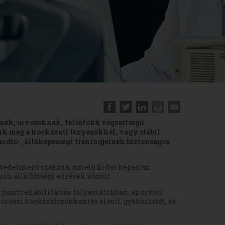
nek, orvosoknak, felsőfokú végzettségű
uk meg a kockázati tényezőkkel, vagy stabil
ardio-, állóképességi tréningjeinek biztonságos
 jövedelmező szakma, amely hidat képez az
on álló fittségi edzések között.
a posztrehabilitációs folyamatokban, az orvosi
 orvosi kockázatcsökkentés elveit, gyakorlatát, és