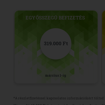
EGYÖSSZEGŰ BEFIZETÉS
319.000 Ft
március 1-ig
*A részletfizetéssel kapcsolatos információkért töltsd 