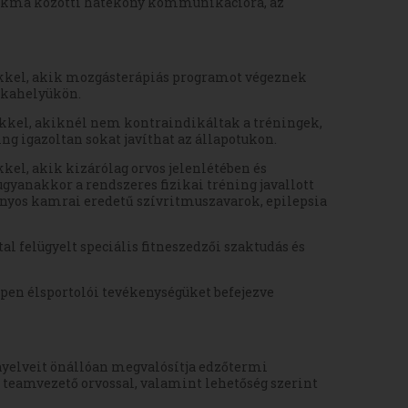
szakma közötti hatékony kommunikációra, az
tekkel, akik mozgásterápiás programot végeznek
nkahelyükön.
kkel, akiknél nem kontraindikáltak a tréningek,
ing igazoltan sokat javíthat az állapotukon.
kel, akik kizárólag orvos jelenlétében és
gyanakkor a rendszeres fizikai tréning javallott
zonyos kamrai eredetű szívritmuszavarok, epilepsia
al felügyelt speciális fitneszedzői szaktudás és
ppen élsportolói tevékenységüket befejezve
nyelveit önállóan megvalósítja edzőtermi
teamvezető orvossal, valamint lehetőség szerint