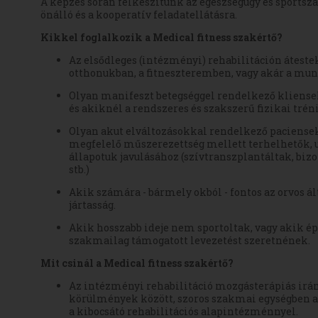
A képzés során felkészítünk az egészségügy és sport
önálló és a kooperatív feladatellátásra.
Kikkel foglalkozik a Medical fitness szakértő?
Az elsődleges (intézményi) rehabilitáción átes
otthonukban, a fitneszteremben, vagy akár a mu
Olyan manifeszt betegséggel rendelkező kliense
és akiknél a rendszeres és szakszerű fizikai trén
Olyan akut elváltozásokkal rendelkező paciensek
megfelelő műszerezettség mellett terhelhetők, u
állapotuk javulásához (szívtranszplantáltak, bi
stb.)
Akik számára - bármely okból - fontos az orvos ált
jártasság.
Akik hosszabb ideje nem sportoltak, vagy akik é
szakmailag támogatott levezetést szeretnének.
Mit csinál a Medical fitness szakértő?
Az intézményi rehabilitáció mozgásterápiás irá
körülmények között, szoros szakmai egységben a 
a kibocsátó rehabilitációs alapintézménnyel.