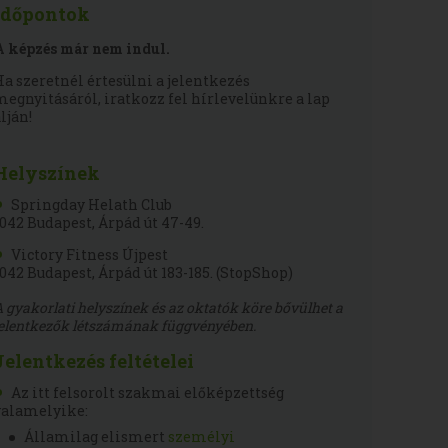
Időpontok
A képzés már nem indul.
Ha szeretnél értesülni a jelentkezés
megnyitásáról, iratkozz fel hírlevelünkre a lap
lján!
Helyszínek
Springday Helath Club
1042 Budapest, Árpád út 47-49.
Victory Fitness Újpest
1042 Budapest, Árpád út 183-185. (StopShop)
A gyakorlati helyszínek és az oktatók köre bővülhet a
jelentkezők létszámának függvényében.
Jelentkezés feltételei
Az itt felsorolt szakmai előképzettség
valamelyike:
Államilag elismert
személyi