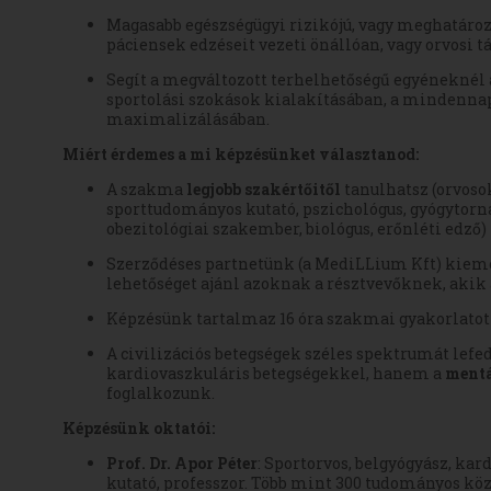
Magasabb egészségügyi rizikójú, vagy meghatáro
páciensek edzéseit vezeti önállóan, vagy orvosi 
Segít a megváltozott terhelhetőségű egyéneknél a
sportolási szokások kialakításában, a mindenna
maximalizálásában.
Miért érdemes a mi képzésünket választanod:
A szakma
legjobb szakértőitől
tanulhatsz (orvoso
sporttudományos kutató, pszichológus, gyógytorn
obezitológiai szakember, biológus, erőnléti edző)
Szerződéses partnetünk (a MediLLium Kft) kiemelt
lehetőséget ajánl azoknak a résztvevőknek, akik 
Képzésünk tartalmaz 16 óra szakmai gyakorlato
A civilizációs betegségek széles spektrumát lefe
kardiovaszkuláris betegségekkel, hanem a
mentá
foglalkozunk.
Képzésünk oktatói:
Prof. Dr. Apor Péter
: Sportorvos, belgyógyász, ka
kutató, professzor. Több mint 300 tudományos köz