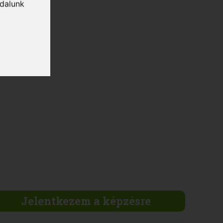
ldalunk
Jelentkezem a képzésre