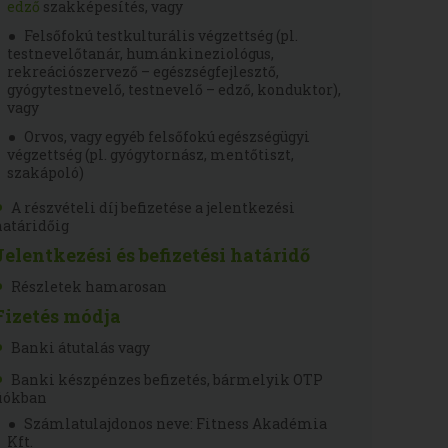
edző
szakképesítés, vagy
Felsőfokú testkulturális végzettség (pl.
testnevelőtanár, humánkineziológus,
rekreációszervező – egészségfejlesztő,
gyógytestnevelő, testnevelő – edző, konduktor),
vagy
Orvos, vagy egyéb felsőfokú egészségügyi
végzettség (pl. gyógytornász, mentőtiszt,
szakápoló)
A részvételi díj befizetése a jelentkezési
határidőig
Jelentkezési és befizetési határidő
Részletek hamarosan
Fizetés módja
Banki átutalás vagy
Banki készpénzes befizetés, bármelyik OTP
fiókban
Számlatulajdonos neve: Fitness Akadémia
Kft.