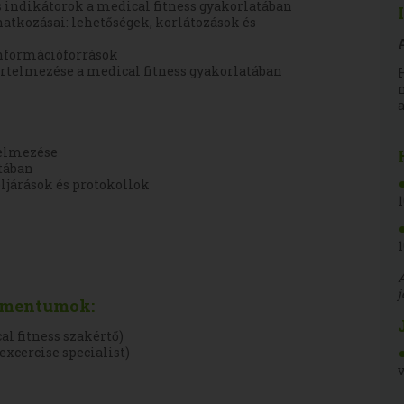
 indikátorok a medical fitness gyakorlatában
natkozásai: lehetőségek, korlátozások és
információforrások
rtelmezése a medical fitness gyakorlatában
a
telmezése
tában
eljárások és protokollok
kumentumok:
l fitness szakértő)
xcercise specialist)