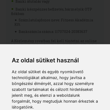
Banki átutalás vagy
Banki készpénzes befizetés, bármelyik OTP
fiókban
Számlatulajdonos neve: Fitness Akadémia
Kft.
Bankszámla száma: 11707024-20383637
A Közlemény rovatban fel kell tüntetni az online
jelentkezést követően általunk küldött díjbekérő
azonosítóját és a jelentkező nevét!
Nyílvántartásba vételi szám: B/2020/000294
Az oldal sütiket használ
Az oldal sütiket és egyéb nyomkövető
technológiákat alkalmaz, hogy javítsa a
böngészési élményét, azzal hogy személyre
Színvonalas
szabott tartalmakat és célzott hirdetéseket
jelenít meg, és elemzi a weboldalunk
oktatás:
forgalmát, hogy megtudjuk honnan érkeztek a
látogatóink.