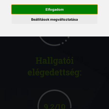
Elfogadom
Beállítások megváltoztatása
30
éve
Hallgatói
elégedettség:
9,2/10