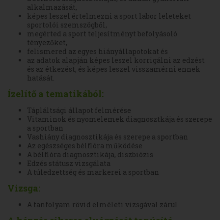
alkalmazását,
képes leszel értelmezni a sport labor leleteket
sportolói szemszögből,
megérted a sport teljesítményt befolyásoló
tényezőket,
felismered az egyes hiányállapotokat és
az adatok alapján képes leszel korrigálni az edzést
és az étkezést, és képes leszel visszamérni ennek
hatását.
Ízelítő a tematikából:
Tápláltsági állapot felmérése
Vitaminok és nyomelemek diagnosztkája és szerepe
a sportban
Vashiány diagnosztikája és szerepe a sportban
Az egészséges bélflóra működése
A bélflóra diagnosztikája, diszbiózis
Edzés státusz vizsgálata
A túledzettség és markerei a sportban
Vizsga:
A tanfolyam rövid elméleti vizsgával zárul