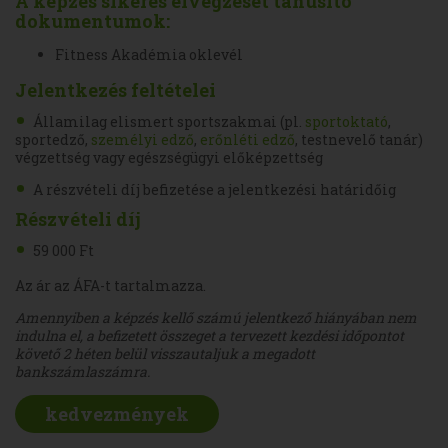
A képzés sikeres elvégzését tanúsító
dokumentumok:
Fitness Akadémia oklevél
Jelentkezés feltételei
Államilag elismert sportszakmai (pl.
sportoktató
,
sportedző,
személyi edző
,
erőnléti edző
, testnevelő tanár)
végzettség vagy egészségügyi előképzettség
A részvételi díj befizetése a jelentkezési határidőig
Részvételi díj
59 000 Ft
Az ár az ÁFA-t tartalmazza.
Amennyiben a képzés kellő számú jelentkező hiányában nem
indulna el, a befizetett összeget a tervezett kezdési időpontot
követő 2 héten belül visszautaljuk a megadott
bankszámlaszámra.
kedvezmények