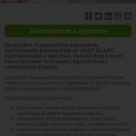
Jelentkezem a képzésre
Sportlabor diagnosztika képzésünk
legfontosabb koncepciója az ADAT ALAPÚ
döntéshozatal a sportban. Tanuld meg a sport
labor leleteket értelmezni sportélettani
szempontok alapján.
Sportlabor diagnosztika képzésünk elvégzésével képes
leszel felmérni a sportolók tápláltsági állapotát, tápanyag
hiányait és megismerni a túledzettség jeleit.
Tannfolyamunk elvégzése után:
képes leszel adatok alapján felmérni a sportoló
tápláltsági állapotát, tápanyag hiányait,
megismered a túledzettség jeleit, képes leszel
adatok alapján személyre szabni az edzés terhelést,
megérted a táplálkozás és edzés hatását a bélflórára,
a bélflóra diagnosztikáját, és annak gyakorlati