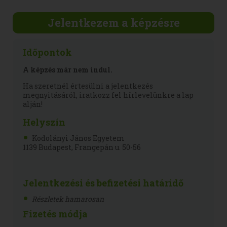
Jelentkezem a képzésre
Időpontok
A képzés már nem indul.
Ha szeretnél értesülni a jelentkezés
megnyitásáról, iratkozz fel hírlevelünkre a lap
alján!
Helyszín
Kodolányi János Egyetem
1139 Budapest, Frangepán u. 50-56
Jelentkezési és befizetési határidő
Részletek hamarosan
Fizetés módja