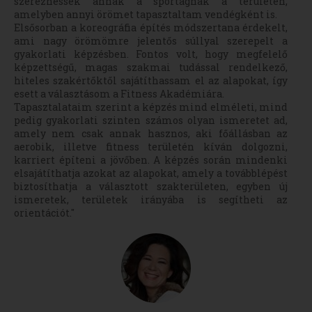
szerezhessek annak a sportágnak a területén,
amelyben annyi örömet tapasztaltam vendégként is.
Elsősorban a koreográfia építés módszertana érdekelt,
ami nagy örömömre jelentős súllyal szerepelt a
gyakorlati képzésben. Fontos volt, hogy megfelelő
képzettségű, magas szakmai tudással rendelkező,
hiteles szakértőktől sajátíthassam el az alapokat, így
esett a választásom a Fitness Akadémiára.
Tapasztalataim szerint a képzés mind elméleti, mind
pedig gyakorlati szinten számos olyan ismeretet ad,
amely nem csak annak hasznos, aki főállásban az
aerobik, illetve fitness területén kíván dolgozni,
karriert építeni a jövőben. A képzés során mindenki
elsajátíthatja azokat az alapokat, amely a továbblépést
biztosíthatja a választott szakterületen, egyben új
ismeretek, területek irányába is segítheti az
orientációt."