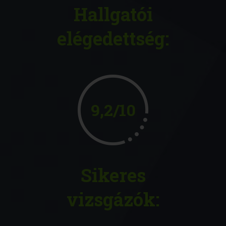
Hallgatói
elégedettség:
9,2/10
Sikeres
vizsgázók: