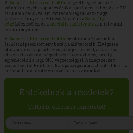
A
Csoportos fitness instruktor
végzettséggel aerobik,
valamint egyéb csoportos órákat tarthatsz itthon és az EU
területén belül, valamint lehetőséged lesz - nagy
kedvezménnyel - a Fitness Akadémia
Személyi
edző
képzésében és a
speciális tanfolyamok
on folytatni
tanulmányaidat.
A
Csoportos fitness instruktor
szakmai képzésünk a
felnőttképzési törvény hatálya alá tartozik. Elvégzése
után, sikeres képesítő vizsga teljesítésével, államilag
elismert szakmai végzettséget szerezhetsz, amely
egyenértékű a régi OKJ végzettséggel. A megszerzett
végzettségről kiállított
Europass igazolással
külföldön, az
Európai Unió területén is vállalhatsz munkát.
Érdekelnek a részletek?
Töltsd le a Képzés ismertetőt!