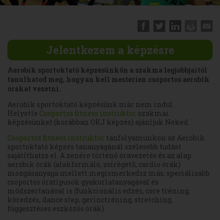
Jelentkezem a képzésre
Aerobik sportoktató képzésünkön a szakma legjobbjaitól
tanulhatod meg, hogyan kell mesterien csoportos aerobik
órákat vezetni.
Aerobik sportoktató képzésünk már nem indul.
Helyette
Csoportos fitness instruktor
szakmai
képzésünket (korábban OKJ képzés) ajánljuk Neked.
Csoportos fitness instruktor
tanfolyamunkon az Aerobik
sportoktató képzés tananyágánál szélesebb tudást
sajátíthatsz el. A zenére történő óravezetés és az alap
aerobik órák (alakformáló, zsírégető, cardio órák)
mozgásanyaga mellett megismerkedsz más, speciálisabb
csoportos óratípusok gyakorlatanyagával és
módszertanával is (funkcionális edzés, core tréning,
köredzés, dance step, gerinctréning, stretching,
függesztéses eszközös órák).