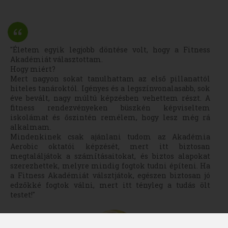
"Életem egyik legjobb döntése volt, hogy a Fitness
Akadémiát választottam.
Hogy miért?
Mert nagyon sokat tanulhattam az első pillanattól
hiteles tanároktól. Igényes és a legszínvonalasabb, sok
éve bevált, nagy múltú képzésben vehettem részt. A
fitness rendezvényeken büszkén képviseltem
iskolámat és őszintén remélem, hogy lesz még rá
alkalmam.
Mindenkinek csak ajánlani tudom az Akadémia
Aerobic oktatói képzését, mert itt biztosan
megtaláljátok a számításaitokat, és biztos alapokat
szerezhettek, melyre mindig fogtok tudni építeni. Ha
a Fitness Akadémiát válsztjátok, egészen biztosan jó
edzőkké fogtok válni, mert itt tényleg a tudás ölt
testet!"