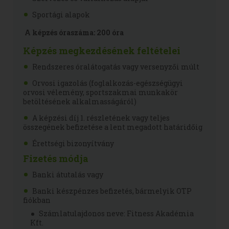
Sportági alapok
A képzés óraszáma: 200 óra
Képzés megkezdésének feltételei
Rendszeres óralátogatás vagy versenyzői múlt
Orvosi igazolás (foglalkozás-egészségügyi
orvosi vélemény, sportszakmai munkakör
betöltésének alkalmasságáról)
A képzési díj 1. részletének vagy teljes
összegének befizetése a lent megadott határidőig
Érettségi bizonyítvány
Fizetés módja
Banki átutalás vagy
Banki készpénzes befizetés, bármelyik OTP
fiókban
Számlatulajdonos neve: Fitness Akadémia
Kft.