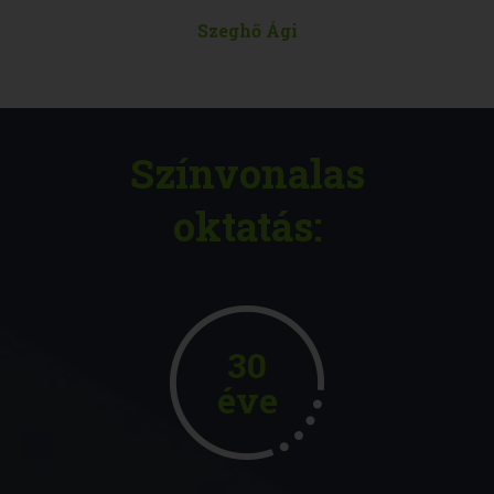
Szeghő Ági
Színvonalas
oktatás:
30
éve