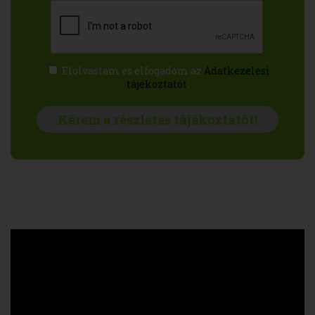
Elolvastam és elfogadom az
Adatkezelési
tájékoztatót
.