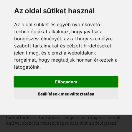
Az oldal sütiket használ
Az oldal sütiket és egyéb nyomkövető
Kovács Anita
technológiákat alkalmaz, hogy javítsa a
böngészési élményét, azzal hogy személyre
szabott tartalmakat és célzott hirdetéseket
jelenít meg, és elemzi a weboldalunk
"Ami számomra fontos volt az iskolaválasztásnál, hogy
forgalmát, hogy megtudjuk honnan érkeztek a
a gyakorlati felkészítés mellett az elméleti oktatás is
látogatóink.
nagy hangsúlyt kapjon és szerencsére nem kellett
csalódnom, nagyon felkészült, sokat tapasztalt,
segítőkész tanári gárda készített fel minket a
Elfogadom
szakmában való boldogulásra.
A gyakorlati képzés szintén nagyon színvonalas. Ezzel
Beállítások megváltoztatása
kapcsolatban két dolgot emelnék ki: egyrészt, az
elméleti oktatással kéz a kézben haladtak és ez
nagyban megkönnyítette mindkettő megértését és
elsajátítását, valamint olyan képzési anyagot
tudhattunk a tanfolyam végére a magun- kénak,
amivel abszolút versenyképes órát tudunk felépíteni."