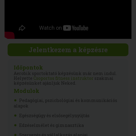
Jelentkezem a képzésre
Időpontok
Aerobik sportoktató képzésünk már nem indul.
Helyette
Csoportos fitness instruktor
szakmai
képzésünket ajánljuk Neked.
Modulok
Pedagógiai, pszichológiai és kommunikációs
alapok
Egészségügy és elsősegélynyújtás
Edzéselmélet és gimnasztika
Szervezés és vállalkozás alapjai