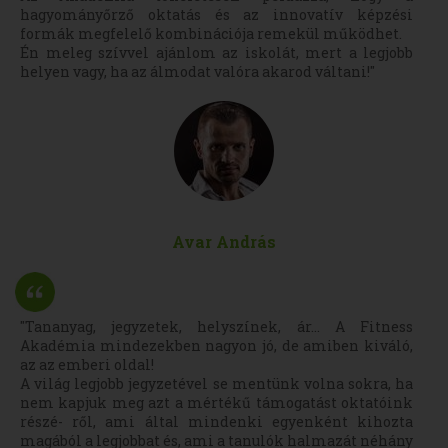
hagyományőrző oktatás és az innovatív képzési
formák megfelelő kombinációja remekül működhet.
Én meleg szívvel ajánlom az iskolát, mert a legjobb
helyen vagy, ha az álmodat valóra akarod váltani!"
Avar András
"Tananyag, jegyzetek, helyszínek, ár... A Fitness
Akadémia mindezekben nagyon jó, de amiben kiváló,
az az emberi oldal!
A világ legjobb jegyzetével se mentünk volna sokra, ha
nem kapjuk meg azt a mértékű támogatást oktatóink
részé- ről, ami által mindenki egyenként kihozta
magából a legjobbat és, ami a tanulók halmazát néhány