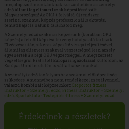
megalapozott munkánknak köszönhetően a személyi
edző
államilag elismert szakképesítéssé vált
Magyarországon! Az OKJ-t felváltó, új rendszer
szerinti szakmai képzés professzionális oktatási
tematikáját is nálunk találhatod meg.
A Személyi edző szakmai képzésünk (korábban OKJ
képzés) a felnőttképzési törvény hatálya alá tartozik.
Elvégzése után, sikeres képesítő vizsga teljesítésével,
államilag elismert szakmai végzettséged lesz, amely
egyenértékű a régi OKJ végzettséggel. A megszerzett
végzettségről kiállított
Europass igazolással
külföldön, az
Európai Unió területén is vállalhatsz munkát.
A személyi edző tanfolyamhoz szakmai előképzettség
szükséges. Amennyiben nem rendelkezel még ilyennel,
válaszd kombinált képzseinket:
Csoportos fitness
instruktor + Személyi edző
,
Fitness instruktor + Személyi
edző
,
Sportoktató - Testépítés-fitness + Személyi edző
.
Érdekelnek a részletek?