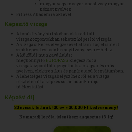
magyar vagy magyar-angol vagy magyar-
német nyelven
Fitness Akadémia oklevél
Képesítő vizsga
A tanúsítvány birtokában akkreditált
vizsgaközpontokban tehetsz képesítő vizsgát.
A vizsga sikeres elvégzésével államilag elismert
szakképesítést adó bizonyítványt szerezhetsz.
A külföldi munkavállalást
megkönnyítő
EUROPASS
kiegészítőt a
vizsgaközponttól igényelhetsz, magyar és más
nyelven, elektronikus és papír alapú formátumban.
A lehetséges vizsgahelyszínekről és a vizsga
részleteiről a képzés során adunk majd
tájékoztatást.
Képzési díj
30 évesek lettünk!
30 év = 30.000 Ft kedvezmény!
Ne maradj le róla, jelentkezz augusztus 13-ig!