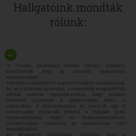
Hallgatóink mondták
rólunk:
"A Fitness Akadémia oktatói emberi oldaláról
közelítették meg az oktatást, maximális
szakmaisággal.
A gyógytornászoktól és a sportorvosoktól megtanultuk,
mi az a szakmai színvonal. A szakedzők megosztották
velünk sokéves tapasztalataikat, hogy miként
lehetünk sikeresek a gyakorlatban ebben a
szakmában. A pszichológusok és coach-ok egy új
irányvonalat mutattak nekünk a legújabb piaci
szegmensekhez, vagyis az önmenedzseléshez,
marketinghez, valamint az emberekhez való
hozzáálláshoz.
Az Akadémia tökéletesen példázza, hogy a