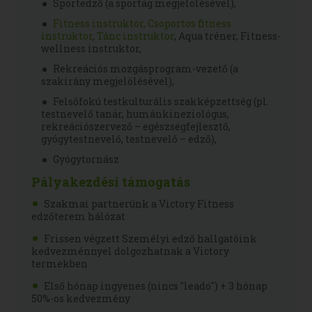
Sportedző (a sportág megjelölésével),
Fitness instruktor
, Csoportos fitness
instruktor
,
Tánc instruktor
, Aqua tréner, Fitness-
wellness instruktor,
Rekreációs mozgásprogram-vezető (a
szakirány megjelölésével),
Felsőfokú testkulturális szakképzettség (pl.
testnevelő tanár, humánkineziológus,
rekreációszervező – egészségfejlesztő,
gyógytestnevelő, testnevelő – edző),
Gyógytornász
Pályakezdési támogatás
Szakmai partnerünk a Victory Fitness
edzőterem hálózat
Frissen végzett Személyi edző hallgatóink
kedvezménnyel dolgozhatnak a Victory
termekben
Első hónap ingyenes (nincs "leadó") + 3 hónap
50%-os kedvezmény