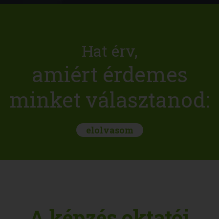
Hat érv,
amiért érdemes
minket választanod:
elolvasom
A képzés oktatói