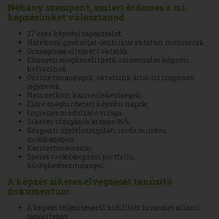
Néhány szempont, amiért érdemes a mi
képzésünket választanod
27 éves képzési tapasztalat.
Hatékony, gyakorlat-centrikus oktatási módszerek.
Országosan elismert oktatók.
Könnyen megközelíthető, színvonalas képzési
helyszínek.
Online tananyagok, oktatóink által írt ingyenes
jegyzetek.
Nemzetközi karrierlehetőségek.
Előre meghirdetett képzési napok.
Ingyenes modulzáró vizsga.
Sikeres vizsgázók aránya 96%.
Központi ügyfélszolgálati iroda minden
munkanapon.
Karriertanácsadás.
Széles továbbképzési portfólió,
hűségkedvezménnyel.
A képzés sikeres elvégzését tanúsító
dokumentum
A képzés teljesítéséről kiállított hivatalos állami
tanúsítvány: