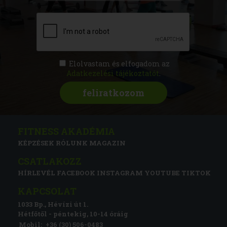
Elolvastam és elfogadom az
Adatkezelési tájékoztatót
.
FITNESS AKADÉMIA
KÉPZÉSEK
RÓLUNK
MAGAZIN
CSATLAKOZZ
HÍRLEVÉL
FACEBOOK
INSTAGRAM
YOUTUBE
TIKTOK
KAPCSOLAT
1033 Bp., Hévízi út 1.
Hétfőtől - péntekig, 10-14 óráig
Mobil:
+36 (30) 506-0483