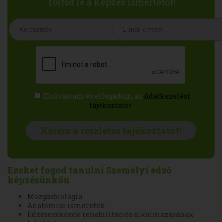
Töltsd le a Képzés ismertetőt!
Elolvastam és elfogadom az
Adatkezelési
tájékoztatót
.
Ezeket fogod tanulni Személyi edző
képzésünkön
Mozgásbiológia
Anatómiai ismeretek
Edzéseszközök rehabilitációs alkalmazásának