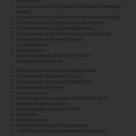
lehetőségei
Patológia. Személyi edzés különböző betegségek
esetén
Speciális célcsoportok edzése (krónikus betegek
terhelhetősége, fogyatékkal élők edzése)
Étrendtervezés, testsúlyszabályozás
Izomláncok, azok eltéréseinek korrekciója
női alakformálás specifikumai
Tartáselemzés
Kinesiotape
Karriertervezés, klienskör építése,
vállalkozásfejlesztés
Edzőtermi és korrekciós gyakorlatok
Erőfejlesztés és cardio tréning
Gyorsaság és koordináció fejlesztés
Funkcionális tréning
Cross training
Kettlebell, kötéltréning, egyéb eszközös és
súlyemelő gyakorlatok
Felfüggesztett eszközök (TRX)
Köredzés
Gerinctréning
Core-izmok komplex fejlesztése
SMR henger alkalmazásának lehetőségei