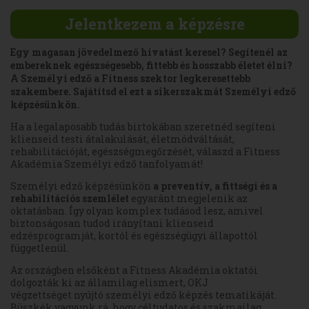
Jelentkezem a képzésre
Egy magasan jövedelmező hivatást keresel? Segítenél az
embereknek egészségesebb, fittebb és hosszabb életet élni?
A Személyi edző a Fitness szektor legkeresettebb
szakembere. Sajátítsd el ezt a sikerszakmát Személyi edző
képzésünkön.
Ha a legalaposabb tudás birtokában szeretnéd segíteni
klienseid testi átalakulását, életmódváltását,
rehabilitációját, egészségmegőrzését, válaszd a Fitness
Akadémia Személyi edző tanfolyamát!
Személyi edző képzésünkön
a preventív, a fittségi és a
rehabilitációs szemlélet
egyaránt megjelenik az
oktatásban. Így olyan komplex tudásod lesz, amivel
biztonságosan tudod irányítani klienseid
edzésprogramját, kortól és egészségügyi állapottól
függetlenül.
Az országben elsőként a Fitness Akadémia oktatói
dolgozták ki az államilag elismert, OKJ
végzettséget nyújtó személyi edző képzés tematikáját.
Büszkék vagyunk rá, hogy céltudatos és szakmailag