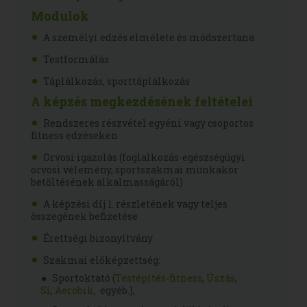
Modulok
A személyi edzés elmélete és módszertana
Testformálás
Táplálkozás, sporttáplálkozás
A képzés megkezdésének feltételei
Rendszeres részvétel egyéni vagy csoportos
fitness edzéseken
Orvosi igazolás (foglalkozás-egészségügyi
orvosi vélemény, sportszakmai munkakör
betöltésének alkalmasságáról)
A képzési díj 1. részletének vagy teljes
összegének befizetése
Érettségi bizonyítvány
Szakmai előképzettség:
Sportoktató (
Testépítés-fitness
,
Úszás
,
Sí
,
Aerobik
, egyéb.),