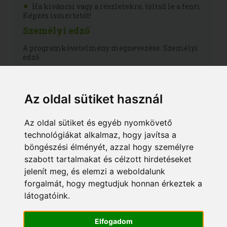
Ha kiváncsi vagy a részletekre, töltsd le a fenti
Képzés ismertetőt!
Személyi edző
A programkövetelmény megnevezése: Személyi
edző
A programkövetelmény száma: 10145004
Engedélyszám: E/2021/000022
Az oldal sütiket használ
Az Európai Képesítési Keretrendszer (EKKR)
szerint: 5. szint
Az oldal sütiket és egyéb nyomkövető
A Magyar Képesítési Keretrendszer (MKKR)
technológiákat alkalmaz, hogy javítsa a
szerint: 5. szint
böngészési élményét, azzal hogy személyre
Angol megnevezés: Personal Trainer
szabott tartalmakat és célzott hirdetéseket
jelenít meg, és elemzi a weboldalunk
Német megnevezés: Personal Trainer
forgalmát, hogy megtudjuk honnan érkeztek a
Képzési program
látogatóink.
Személyi edző képzési program
Elfogadom