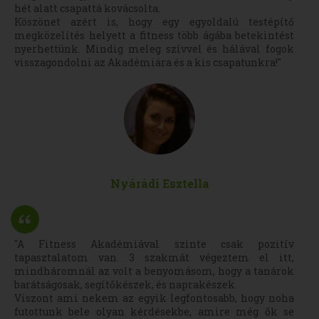
hét alatt csapattá kovácsolta.
Köszönet azért is, hogy egy egyoldalú testépítő
megközelítés helyett a fitness több ágába betekintést
nyerhettünk. Mindig meleg szívvel és hálával fogok
visszagondolni az Akadémiára és a kis csapatunkra!"
Nyárádi Esztella
"A Fitness Akadémiával szinte csak pozitív
tapasztalatom van. 3 szakmát végeztem el itt,
mindháromnál az volt a benyomásom, hogy a tanárok
barátságosak, segítőkészek, és naprakészek.
Viszont ami nekem az egyik legfontosabb, hogy noha
futottunk bele olyan kérdésekbe, amire még ők se