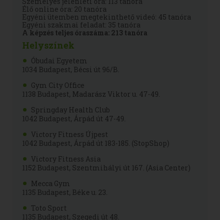
Személyes jelenléti óra: 113 tanóra
Élő online óra: 20 tanóra
Egyéni ütemben megtekinthető videó: 45 tanóra
Egyéni szakmai feladat: 35 tanóra
A képzés teljes óraszáma: 213 tanóra
Helyszínek
Óbudai Egyetem
1034
Budapest, Bécsi út 96/B
.
Gym City Office
1138 Budapest, Madarász Viktor u. 47-49.
Springday Health Club
1042 Budapest, Árpád út 47-49.
Victory Fitness Újpest
1042 Budapest, Árpád út 183-185. (StopShop)
Victory Fitness Asia
1152 Budapest, Szentmihályi út 167. (Asia Center)
Mecca Gym
1135 Budapest, Béke u. 23.
Toto Sport
1135 Budapest, Szegedi út 48.