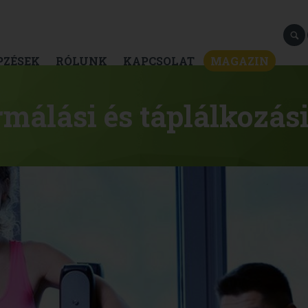
PZÉSEK
RÓLUNK
KAPCSOLAT
MAGAZIN
málási és táplálkozás