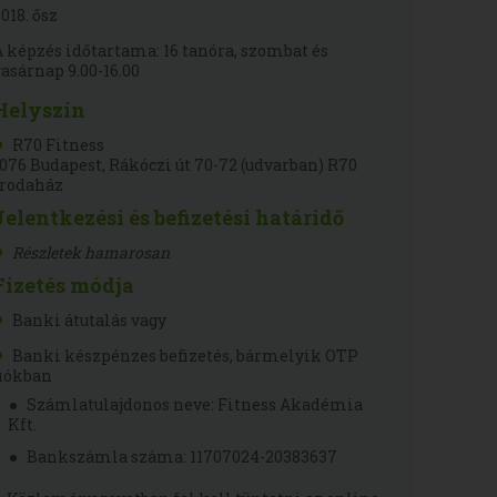
2018. ősz
A képzés időtartama: 16 tanóra, szombat és
vasárnap 9.00-16.00
Helyszín
R70 Fitness
1076 Budapest, Rákóczi út 70-72 (udvarban) R70
Irodaház
Jelentkezési és befizetési határidő
Részletek hamarosan
Fizetés módja
Banki átutalás vagy
Banki készpénzes befizetés, bármelyik OTP
fiókban
Számlatulajdonos neve: Fitness Akadémia
Kft.
Bankszámla száma: 11707024-20383637