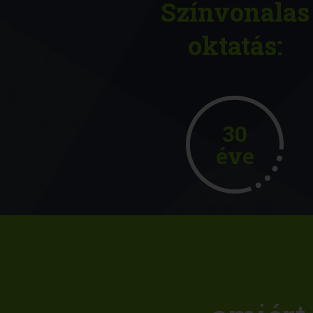
Színvonalas
oktatás:
30
éve