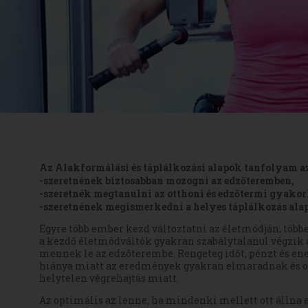
Az Alakformálási és táplálkozási alapok tanfolyam a
-szeretnének biztosabban mozogni az edzőteremben,
-szeretnék megtanulni az otthoni és edzőtermi gyakorl
-szeretnének megismerkedni a helyes táplálkozás alap
Egyre több ember kezd változtatni az életmódján, több
a kezdő életmódváltók gyakran szabálytalanul végzik a
mennek le az edzőterembe. Rengeteg időt, pénzt és ener
hiánya miatt az eredmények gyakran elmaradnak és o
helytelen végrehajtás miatt.
Az optimális az lenne, ha mindenki mellett ott állna e