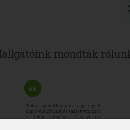
allgatóink mondták rólun
"Sokat gondolkoztam, hogy egy 2
napos alakformálás tanfolyam mit
is takar valójában. Kifejezetten
örülök, hogy végül jelentkeztem rá,
igazán jól felkészült és tapasztalt