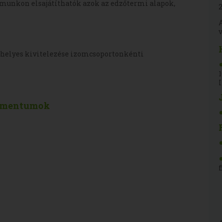
amunkon elsajátíthatók azok az edzőtermi alapok,
k helyes kivitelezése izomcsoportonkénti
okumentumok