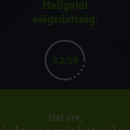
Hallgatói
elégedettség:
9,2/10
Hat érv,