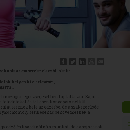
zoknak az embereknek szól, akik:
atok helyes kivitelezését,
jaival.
et mozogni, egészségesebben táplálkozni. Sajnos
 feladatokat és teljesen koncepció nélkül
giát tesznek bele az edzésbe, de a szakszerűség
lykor komoly sérülések is bekövetkeznek a
gy edző és koordinálná a munkát, de ez sajnos sok