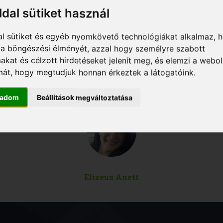
edzővel volt dolgunk. A konditermi
ldal sütiket használ
gépek helyes használatától kezdve
anatómiai ismeretekkel is
gazdagodtunk.
al sütiket és egyéb nyomkövető technológiákat alkalmaz, 
Végig nagyon pörgős és vidám volt a
a a böngészési élményét, azzal hogy személyre szabott
hangulat. Ajánlom mindenkinek,
makat és célzott hirdetéseket jelenít meg, és elemzi a webo
aki meg szeretne ismerkedni a
súlyokkal való edzés alapjaival,
mát, hogy megtudjuk honnan érkeztek a látogatóink.
illetve az egészséges étkezési
szokásokkal."
gadom
Beállítások megváltoztatása
Elizeus Anett