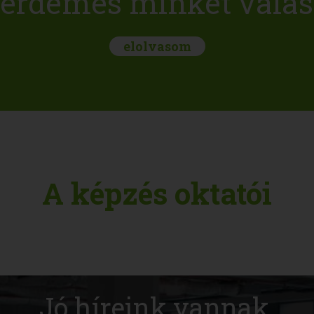
 érdemes minket válas
elolvasom
A képzés oktatói
Jó híreink vannak.