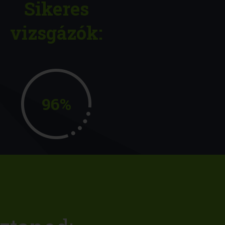
Sikeres
vizsgázók:
96%