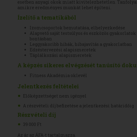
esetben anyagi okok miatt kivitelezhetetlen. Tanfoly
amikre eredményes munkát lehet építeni.
Ízelítő a tematikából
Izomcsoportok bemutatása, elhelyezkedése
Alapvető saját testsúlyos és eszközös gyakorlato
bontásban
Leggyakoribb hibák, hibajavítás a gyakorlatban
Edzéstervezési alapismeretek
Táplálkozási alapismeretek
A képzés sikeres elvégzését tanúsító d
Fitness Akadémia oklevél
Jelentkezés feltételei
Előképzettséget nem igényel
A részvételi díj befizetése a jelentkezési határidőig
Részvételi díj
39 000 Ft
Az ár az ÁFA-t tartalmazza.