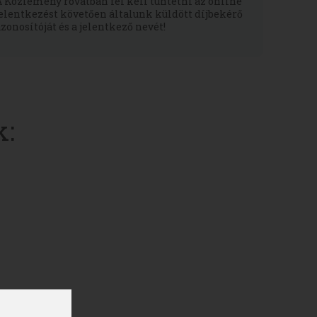
A Közlemény rovatban fel kell tüntetni az online
jelentkezést követően általunk küldött díjbekérő
azonosítóját és a jelentkező nevét!
k: