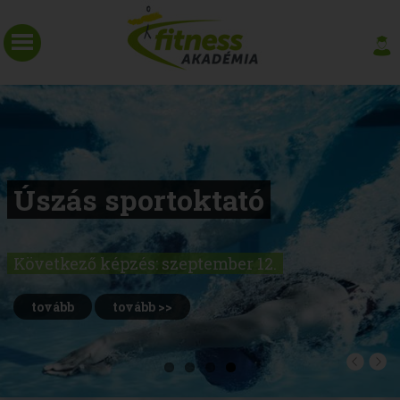
Úszás sportoktató
Következő képzés: szeptember 12.
tovább
tovább >>