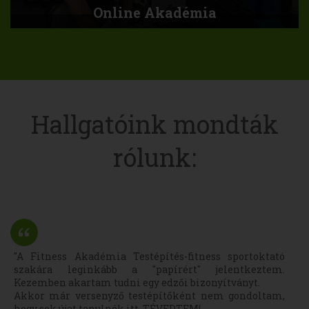
Online Akadémia
Hallgatóink mondták
rólunk:
"A Fitness Akadémia Testépítés-fitness sportoktató
szakára leginkább a "papírért" jelentkeztem.
Kezemben akartam tudni egy edzői bizonyítványt.
Akkor már versenyző testépítőként nem gondoltam,
hogy sok újat tanulnék itt. TÉVEDTEM!