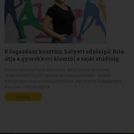
Közgazdász kosztüm helyett edzőcipő: Rita
útja a gyerekkori álomtól a saját stúdióig
Sokan dédelgetnek álmokat, de kevesen mernek
ténylegesen fejest ugrani az ismeretlenbe – pláne
háromgyermekes édesanyaként, egy biztos közgazdász
karriert hátrahagyva.
tovább