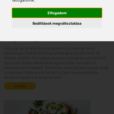
látogatóink.
Elfogadom
Beállítások megváltoztatása
Acélos akarat: 15 év honvédség után a fitnesz
világát is meghódította Füstös Attila
Vannak, akik félnek a változástól, és vannak, akik
beleállnak. Füstös Attila az utóbbiak közé tartozik. 36
évesen, másfél évtizednyi katonai szolgálat után döntött
úgy, hogy szögre akasztja az egyenruhát, és a sportot
választja új hivatásául. Története ékes példája annak, hogy
a szakmai tudás és a kitartás milyen magasságokba
emelhet valakit alig egy év alatt.
tovább