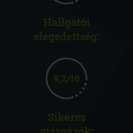
Hallgatói
elégedettség:
9,2/10
Sikeres
vizsgázók: