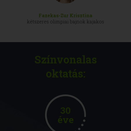
Fazekas-Zur Krisztina
kétszeres olimpiai bajnok kajakos
Színvonalas
oktatás:
30
éve