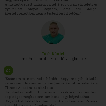
A szedett-vedett tudásom mellé egy olyan elméleti és
gyakorlati alapot kaptam, ami sok dolgot
átértelmezett bennem a testépítést illetően.”
Tóth Dániel
amatőr és profi testépítő világbajnok
“Számomra nem volt kérdés, hogy melyik iskolát
válasszam, hiszen az ismerőseim közül mindenki a
Fitness Akadémiát ajánlotta.
Jó döntés volt, itt minden szakmai és emberi
segítséget megkaptam, amit csak egy képző adhat.
Sőt, sokkal többet kaptam, mint amit vártam. Remek
évet töltöttem az Akadémián.”