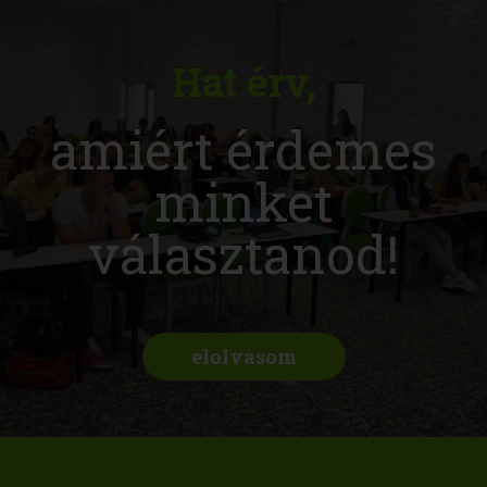
Hat érv,
amiért érdemes
minket
választanod!
elolvasom