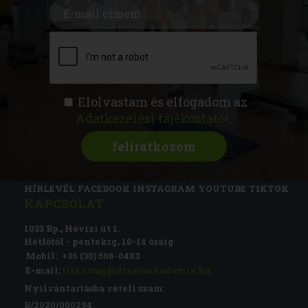
Elolvastam és elfogadom az
Adatkezelési tájékoztatót
.
FITNESS AKADÉMIA
KÉPZÉSEK
RÓLUNK
MAGAZIN
CSATLAKOZZ
HÍRLEVÉL
FACEBOOK
INSTAGRAM
YOUTUBE
TIKTOK
KAPCSOLAT
1033 Bp., Hévízi út 1.
Hétfőtől - péntekig, 10-14 óráig
Mobil:
+36 (30) 506-0483
E-mail:
titkarsag@fitnessakademia.hu
Nyilvántartásba vételi szám:
B/2020/000294