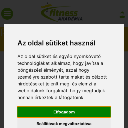
HÍREK
MAGAZIN
Az oldal sütiket használ
Az oldal sütiket és egyéb nyomkövető
TÁPLÁLÉKKIEGÉSZÍTÉS A
technológiákat alkalmaz, hogy javítsa a
SPORTTÁPLÁLKOZÁSBAN
böngészési élményét, azzal hogy
személyre szabott tartalmakat és célzott
hirdetéseket jelenít meg, és elemzi a
weboldalunk forgalmát, hogy megtudjuk
honnan érkeztek a látogatóink.
Elfogadom
2018. szeptember 2.
Beállítások megváltoztatása
Következő képzés: 2018. október 20.