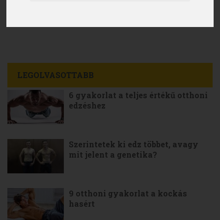
LEGOLVASOTTABB
6 gyakorlat a teljes értékű otthoni
edzéshez
Szerintetek ki edz többet, avagy
mit jelent a genetika?
9 otthoni gyakorlat a kockás
hasért