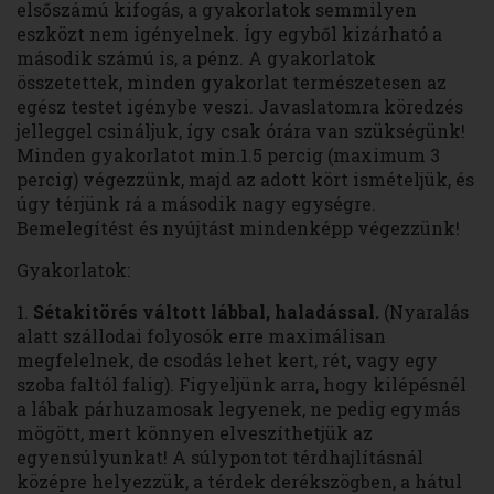
elsőszámú kifogás, a gyakorlatok semmilyen
eszközt nem igényelnek. Így egyből kizárható a
második számú is, a pénz. A gyakorlatok
összetettek, minden gyakorlat természetesen az
egész testet igénybe veszi. Javaslatomra köredzés
jelleggel csináljuk, így csak órára van szükségünk!
Minden gyakorlatot min.1.5 percig (maximum 3
percig) végezzünk, majd az adott kört ismételjük, és
úgy térjünk rá a második nagy egységre.
Bemelegítést és nyújtást mindenképp végezzünk!
Gyakorlatok:
1.
Sétakitörés váltott lábbal, haladással.
(Nyaralás
alatt szállodai folyosók erre maximálisan
megfelelnek, de csodás lehet kert, rét, vagy egy
szoba faltól falig). Figyeljünk arra, hogy kilépésnél
a lábak párhuzamosak legyenek, ne pedig egymás
mögött, mert könnyen elveszíthetjük az
egyensúlyunkat! A súlypontot térdhajlításnál
középre helyezzük, a térdek derékszögben, a hátul