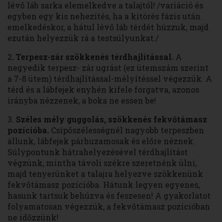
lévő láb sarka elemelkedve a talajtól! /variáció és
egyben egy kis nehezítés, ha a kitörés fázis után
emelkedéskor, a hátul lévő láb térdét húzzuk, majd
ezután helyezzük rá a testsúlyunkat./
2
. Terpesz-zár szökkenés térdhajlítással.
A
negyedik terpesz- zár ugrást (ez ütemszám szerint
a 7-8 ütem) térdhajlítással-mélyítéssel végezzük. A
térd és a lábfejek enyhén kifele forgatva, azonos
irányba nézzenek, a boka ne essen be!
3.
Széles mély guggolás, szökkenés fekvőtámasz
pozícióba.
Csípőszélességnél nagyobb terpeszben
állunk, lábfejek párhuzamosak és előre néznek.
Súlypontunk hátrahelyezésével térdhajlítást
végzünk, mintha távoli székre szeretnénk ülni,
majd tenyerünket a talajra helyezve szökkenünk
fekvőtámasz pozícióba. Hátunk legyen egyenes,
hasunk tartsuk behúzva és feszesen! A gyakorlatot
folyamatosan végezzük, a fekvőtámasz pozícióban
ne időzzünk!