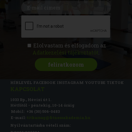
Elolvastam és elfogadom az
Adatkezelési tájékoztatót
.
FITNESS AKADÉMIA
KÉPZÉSEK
RÓLUNK
MAGAZIN
CSATLAKOZZ
HÍRLEVÉL
FACEBOOK
INSTAGRAM
YOUTUBE
TIKTOK
KAPCSOLAT
1033 Bp., Hévízi út 1.
Hétfőtől - péntekig, 10-14 óráig
Mobil:
+36 (30) 506-0483
E-mail:
titkarsag@fitnessakademia.hu
Nyilvántartásba vételi szám: