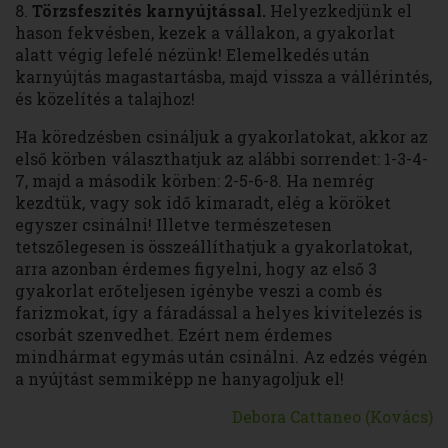
8.
Törzsfeszítés karnyújtással.
Helyezkedjünk el
hason fekvésben, kezek a vállakon, a gyakorlat
alatt végig lefelé nézünk! Elemelkedés után
karnyújtás magastartásba, majd vissza a vállérintés,
és közelítés a talajhoz!
Ha köredzésben csináljuk a gyakorlatokat, akkor az
első körben választhatjuk az alábbi sorrendet: 1-3-4-
7, majd a második körben: 2-5-6-8. Ha nemrég
kezdtük, vagy sok idő kimaradt, elég a köröket
egyszer csinálni! Illetve természetesen
tetszőlegesen is összeállíthatjuk a gyakorlatokat,
arra azonban érdemes figyelni, hogy az első 3
gyakorlat erőteljesen igénybe veszi a comb és
farizmokat, így a fáradással a helyes kivitelezés is
csorbát szenvedhet. Ezért nem érdemes
mindhármat egymás után csinálni. Az edzés végén
a nyújtást semmiképp ne hanyagoljuk el!
Debora Cattaneo (Kovács)