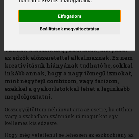
honnan érkeztek a látogatóink.
Elfogadom
Kovács Debora
2015. július 27.
Beállítások megváltoztatása
Ha már kettőnél többször jártunk edzőterem
környékén, szembeötlő lehetett, hogy
vannak klasszikus gyakorlatok, melyeket
az edzők előszeretettel alkalmaznak. Ez nem
kreativitásuk hiányának tudható be, sokkal
inkább annak, hogy a nagy tömegű izmokat,
mint négyfejű combizom, vagy farizom,
ezekkel a gyakorlatokkal lehet a leginkább
megdolgoztatni.
Összegyűjtöttem néhányat arra az esetre, ha otthon
vagy a szabadban szánnánk rá magunkat egy
kellemes kis edzésre.
Hogy még véletlenül se lehessen az eszközhiány az