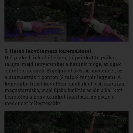
5.
Hátsó fekvőtámasz karemeléssel.
Helyezkedjünk el ülésben, talpainkat tegyük a
talajra, majd tenyerünket a hátunk mögé, az ujjak
előrefele néznek! Emeljük el a csípő-medencét, az
alátámasztás 4 ponton (2 talp-2 tenyér legyen). A
könyökhajlítást követően emeljük el jobb karunkat
magastartásba, majd újabb hajlítás és jön a bal kar!
Lehetőleg a könyökünket hajlítsuk, ne pedig a
medencét billegtessük!