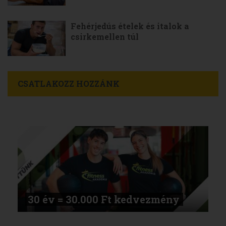
Fehérjedús ételek és italok a
csirkemellen túl
CSATLAKOZZ HOZZÁNK
30 év = 30.000 Ft kedvezmény