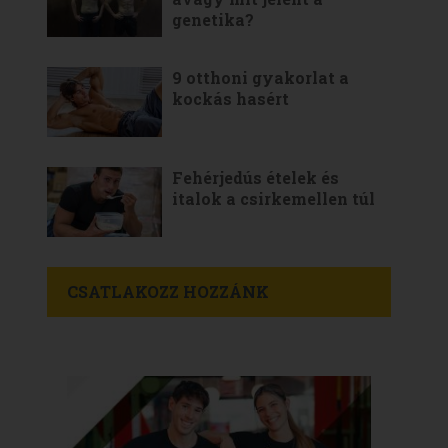
genetika?
9 otthoni gyakorlat a
kockás hasért
Fehérjedús ételek és
italok a csirkemellen túl
CSATLAKOZZ HOZZÁNK