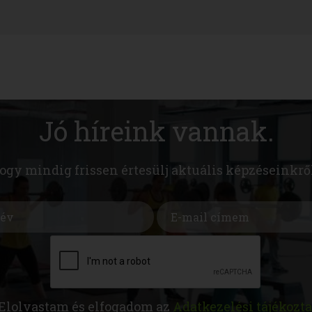
Jó híreink vannak.
hogy mindig frissen értesülj aktuális képzéseinkrő
Elolvastam és elfogadom az
Adatkezelési tájékozta