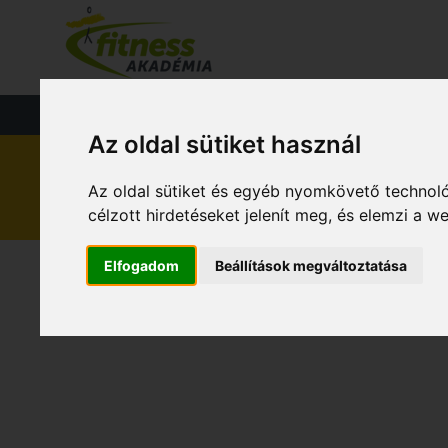
FŐOLDAL
KÉ
FITNESS
TÁPLÁLKOZÁS
EGÉS
Az oldal sütiket használ
Az oldal sütiket és egyéb nyomkövető technoló
HÍREK
célzott hirdetéseket jelenít meg, és elemzi a 
Elfogadom
Beállítások megváltoztatása
DANCE MOVES IN