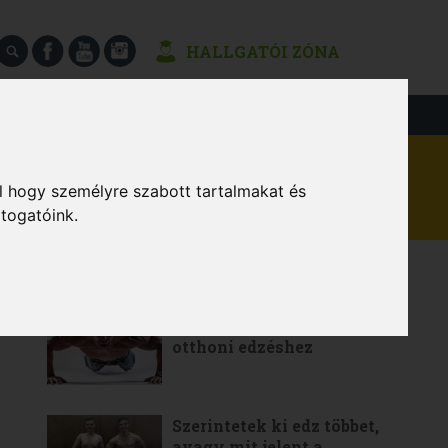
HALLGATÓI ZÓNA
SÉGEK
l hogy személyre szabott tartalmakat és
átogatóink.
LEGOLVASOTTABB
6 gyakorlat a teljes értékű
otthoni edzéshez
Szerintetek ki edz többet,
avagy mit jelent a