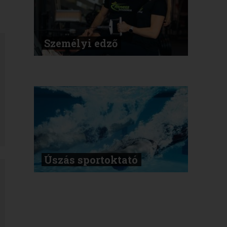
Személyi edző
Úszás sportoktató