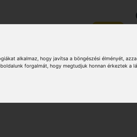
PZÉSEK
RÓLUNK
KAPCSOLAT
MAGAZIN
ZSÉG
DIÉTA & FOGYÁS
HÍREK & ÉRDEKES
MAGAZIN
giákat alkalmaz, hogy javítsa a böngészési élményét, azza
weboldalunk forgalmát, hogy megtudjuk honnan érkeztek a l
STRUKTOR