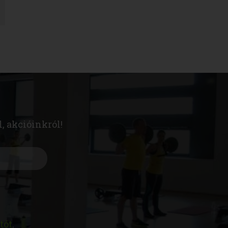
l, akcióinkról!
tót
.