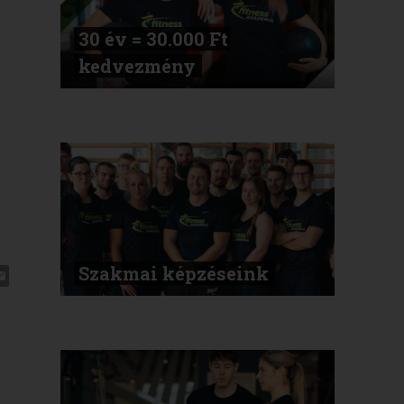
30 év = 30.000 Ft
kedvezmény
Szakmai képzéseink