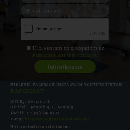
Elolvastam és elfogadom az
Adatkezelési tájékoztatót
.
FITNESS AKADÉMIA
KÉPZÉSEK
RÓLUNK
MAGAZIN
CSATLAKOZZ
HÍRLEVÉL
FACEBOOK
INSTAGRAM
YOUTUBE
TIKTOK
KAPCSOLAT
1033 Bp., Hévízi út 1.
Hétfőtől - péntekig, 10-14 óráig
Mobil:
+36 (30) 506-0483
E-mail:
titkarsag@fitnessakademia.hu
Nyilvántartásba vételi szám: