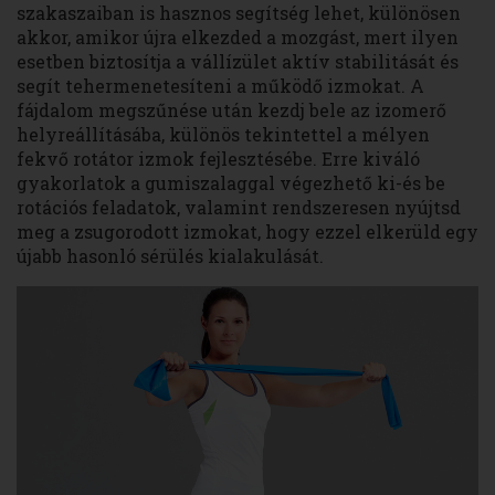
szakaszaiban is hasznos segítség lehet, különösen
akkor, amikor újra elkezded a mozgást, mert ilyen
esetben biztosítja a vállízület aktív stabilitását és
segít tehermenetesíteni a működő izmokat. A
fájdalom megszűnése után kezdj bele az izomerő
helyreállításába, különös tekintettel a mélyen
fekvő rotátor izmok fejlesztésébe. Erre kiváló
gyakorlatok a gumiszalaggal végezhető ki-és be
rotációs feladatok, valamint rendszeresen nyújtsd
meg a zsugorodott izmokat, hogy ezzel elkerüld egy
újabb hasonló sérülés kialakulását.