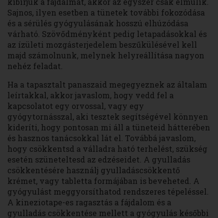
kibírjuk a fájdalmat, akkor az egyszer csak elmúlik.
Sajnos, ilyen esetben a tünetek további fokozódása
és a sérülés gyógyulásának hosszú elhúzódása
várható. Szövődményként pedig letapadásokkal és
az ízületi mozgásterjedelem beszűkülésével kell
majd számolnunk, melynek helyreállítása nagyon
nehéz feladat.
Ha a tapasztalt panaszaid megegyeznek az általam
leírtakkal, akkor javaslom, hogy vedd fel a
kapcsolatot egy orvossal, vagy egy
gyógytornásszal, aki tesztek segítségével könnyen
kideríti, hogy pontosan mi áll a tüneteid hátterében
és hasznos tanácsokkal lát el. Továbbá javaslom,
hogy csökkentsd a válladra ható terhelést, szükség
esetén szüneteltesd az edzéseidet. A gyulladás
csökkentésére használj gyulladáscsökkentő
krémet, vagy tabletta formájában is beveheted. A
gyógyulást meggyorsíthatod rendszeres tépeléssel.
A kineziotape-es ragasztás a fájdalom és a
gyulladás csökkentése mellett a gyógyulás későbbi