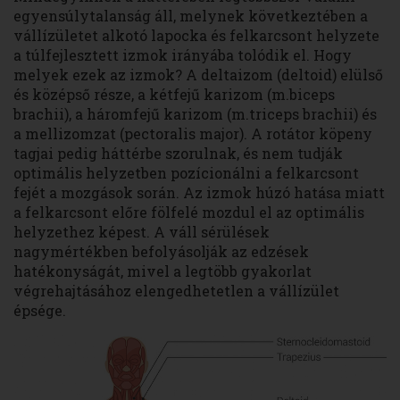
egyensúlytalanság áll, melynek következtében a
vállízületet alkotó lapocka és felkarcsont helyzete
a túlfejlesztett izmok irányába tolódik el. Hogy
melyek ezek az izmok? A deltaizom (deltoid) elülső
és középső része, a kétfejű karizom (m.biceps
brachii), a háromfejű karizom (m.triceps brachii) és
a mellizomzat (pectoralis major). A rotátor köpeny
tagjai pedig háttérbe szorulnak, és nem tudják
optimális helyzetben pozícionálni a felkarcsont
fejét a mozgások során. Az izmok húzó hatása miatt
a felkarcsont előre fölfelé mozdul el az optimális
helyzethez képest. A váll sérülések
nagymértékben befolyásolják az edzések
hatékonyságát, mivel a legtöbb gyakorlat
végrehajtásához elengedhetetlen a vállízület
épsége.