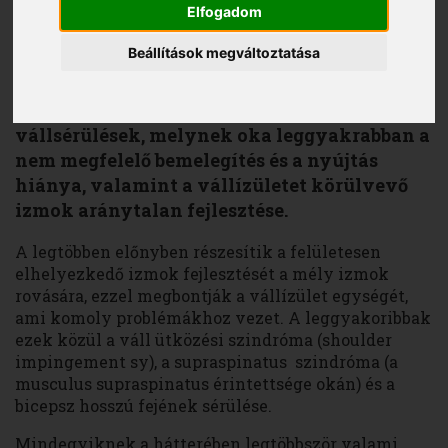
Elfogadom
Beállítások megváltoztatása
Győri Ferenc
2016. április 26.
A sportolók körében nagyon gyakoriak a
vállsérülések, melynek oka leggyakrabban a
nem megfelelő bemelegítés és a nyújtás
hiánya, valamint a vállízületet körülvevő
izmok aránytalan fejlesztése.
A legtöbben előnyben részesítik a felületesen
elhelyezkedő izmok fejlesztését a mély izmok
rovására, ezzel megbontják a vállízület egységét,
ami komoly problémákhoz vezet. A leggyakoribbak
ezek közül a váll ütközési szindróma (shoulder
impingement sy), a supraspinatus szindróma (a
musculus supraspinatus érintettsége okán) és a
bicepsz hosszú fejének sérülése.
Mindegyiknek a hátterében legtöbbször valami