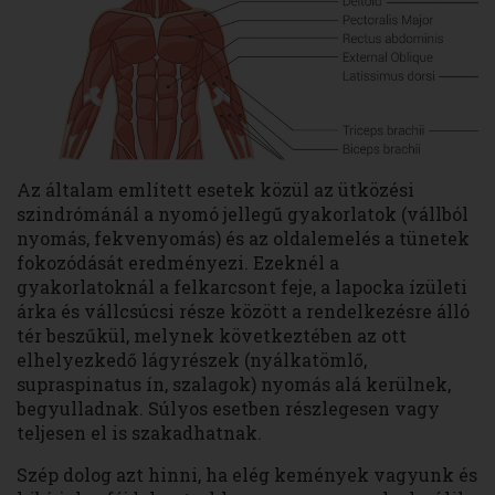
Az általam említett esetek közül az ütközési
szindrómánál a nyomó jellegű gyakorlatok (vállból
nyomás, fekvenyomás) és az oldalemelés a tünetek
fokozódását eredményezi. Ezeknél a
gyakorlatoknál a felkarcsont feje, a lapocka ízületi
árka és vállcsúcsi része között a rendelkezésre álló
tér beszűkül, melynek következtében az ott
elhelyezkedő lágyrészek (nyálkatömlő,
supraspinatus ín, szalagok) nyomás alá kerülnek,
begyulladnak. Súlyos esetben részlegesen vagy
teljesen el is szakadhatnak.
Szép dolog azt hinni, ha elég kemények vagyunk és