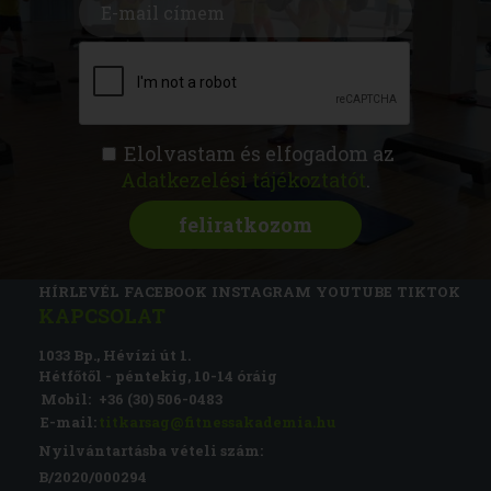
Elolvastam és elfogadom az
Adatkezelési tájékoztatót
.
FITNESS AKADÉMIA
KÉPZÉSEK
RÓLUNK
MAGAZIN
CSATLAKOZZ
HÍRLEVÉL
FACEBOOK
INSTAGRAM
YOUTUBE
TIKTOK
KAPCSOLAT
1033 Bp., Hévízi út 1.
Hétfőtől - péntekig, 10-14 óráig
Mobil:
+36 (30) 506-0483
E-mail:
titkarsag@fitnessakademia.hu
Nyilvántartásba vételi szám:
B/2020/000294