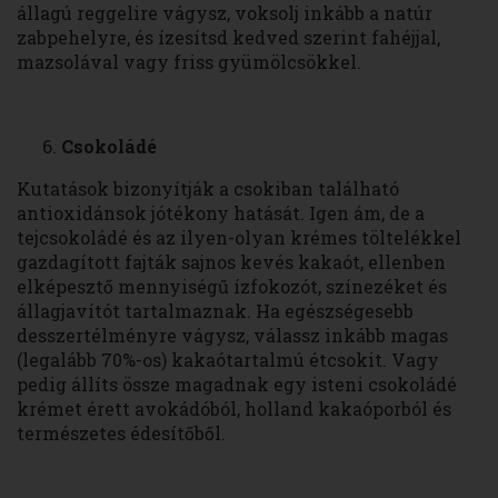
állagú reggelire vágysz, voksolj inkább a natúr
zabpehelyre, és ízesítsd kedved szerint fahéjjal,
mazsolával vagy friss gyümölcsökkel.
Csokoládé
Kutatások bizonyítják a csokiban található
antioxidánsok jótékony hatását. Igen ám, de a
tejcsokoládé és az ilyen-olyan krémes töltelékkel
gazdagított fajták sajnos kevés kakaót, ellenben
elképesztő mennyiségű ízfokozót, színezéket és
állagjavítót tartalmaznak. Ha egészségesebb
desszertélményre vágysz, válassz inkább magas
(legalább 70%-os) kakaótartalmú étcsokit. Vagy
pedig állíts össze magadnak egy isteni csokoládé
krémet érett avokádóból, holland kakaóporból és
természetes édesítőből.