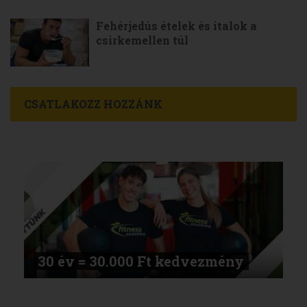
Fehérjedús ételek és italok a
csirkemellen túl
CSATLAKOZZ HOZZÁNK
30 év = 30.000 Ft kedvezmény