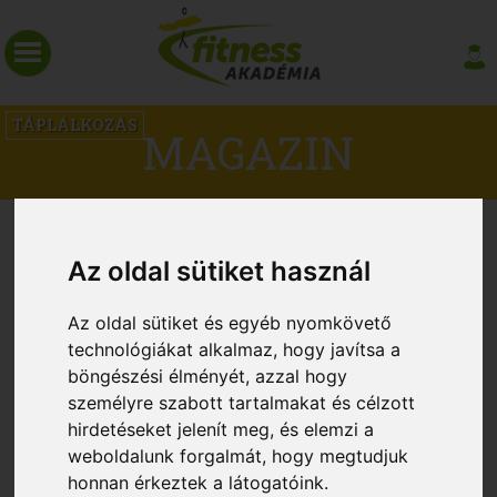
TÁPLÁLKOZÁS
MAGAZIN
6 ÉTEL, AMIRŐL CSAK HITTED,
Az oldal sütiket használ
HOGY EGÉSZSÉGES
Az oldal sütiket és egyéb nyomkövető
technológiákat alkalmaz, hogy javítsa a
böngészési élményét, azzal hogy
személyre szabott tartalmakat és célzott
hirdetéseket jelenít meg, és elemzi a
weboldalunk forgalmát, hogy megtudjuk
honnan érkeztek a látogatóink.