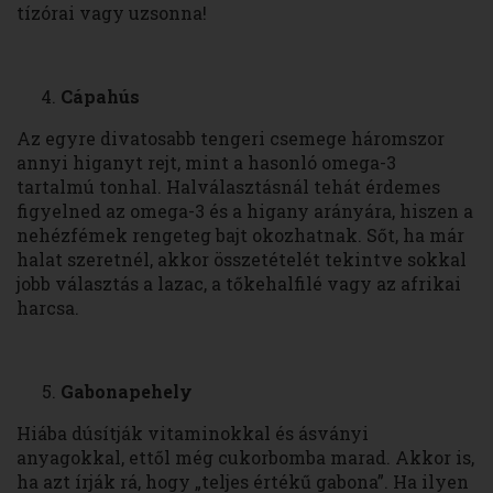
tízórai vagy uzsonna!
Cápahús
Az egyre divatosabb tengeri csemege háromszor
annyi higanyt rejt, mint a hasonló omega-3
tartalmú tonhal. Halválasztásnál tehát érdemes
figyelned az omega-3 és a higany arányára, hiszen a
nehézfémek rengeteg bajt okozhatnak. Sőt, ha már
halat szeretnél, akkor összetételét tekintve sokkal
jobb választás a lazac, a tőkehalfilé vagy az afrikai
harcsa.
Gabonapehely
Hiába dúsítják vitaminokkal és ásványi
anyagokkal, ettől még cukorbomba marad. Akkor is,
ha azt írják rá, hogy „teljes értékű gabona”. Ha ilyen