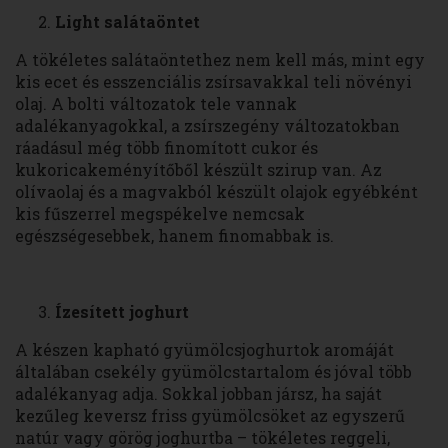
Light salátaöntet
A tökéletes salátaöntethez nem kell más, mint egy
kis ecet és esszenciális zsírsavakkal teli növényi
olaj. A bolti változatok tele vannak
adalékanyagokkal, a zsírszegény változatokban
ráadásul még több finomított cukor és
kukoricakeményítőből készült szirup van. Az
olívaolaj és a magvakból készült olajok egyébként
kis fűszerrel megspékelve nemcsak
egészségesebbek, hanem finomabbak is.
Ízesített joghurt
A készen kapható gyümölcsjoghurtok aromáját
általában csekély gyümölcstartalom és jóval több
adalékanyag adja. Sokkal jobban jársz, ha saját
kezűleg keversz friss gyümölcsöket az egyszerű
natúr vagy görög joghurtba – tökéletes reggeli,