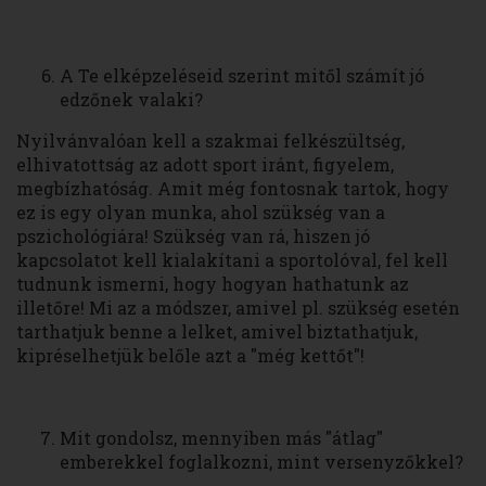
A Te elképzeléseid szerint mitől számít jó
edzőnek valaki?
Nyilvánvalóan kell a szakmai felkészültség,
elhivatottság az adott sport iránt, figyelem,
megbízhatóság. Amit még fontosnak tartok, hogy
ez is egy olyan munka, ahol szükség van a
pszichológiára! Szükség van rá, hiszen jó
kapcsolatot kell kialakítani a sportolóval, fel kell
tudnunk ismerni, hogy hogyan hathatunk az
illetőre! Mi az a módszer, amivel pl. szükség esetén
tarthatjuk benne a lelket, amivel biztathatjuk,
kipréselhetjük belőle azt a "még kettőt"!
Mit gondolsz, mennyiben más "átlag"
emberekkel foglalkozni, mint versenyzőkkel?