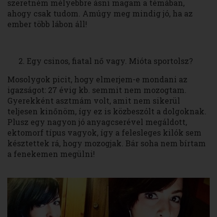
szeretném mélyebbre ásni magam a témában,
ahogy csak tudom. Amúgy meg mindig jó, ha az
ember több lábon áll!
Egy csinos, fiatal nő vagy. Mióta sportolsz?
Mosolygok picit, hogy elmerjem-e mondani az
igazságot: 27 évig kb. semmit nem mozogtam.
Gyerekként asztmám volt, amit nem sikerül
teljesen kinőnöm, így ez is közbeszólt a dolgoknak.
Plusz egy nagyon jó anyagcserével megáldott,
ektomorf típus vagyok, így a felesleges kilók sem
késztettek rá, hogy mozogjak. Bár soha nem bírtam
a fenekemen megülni!