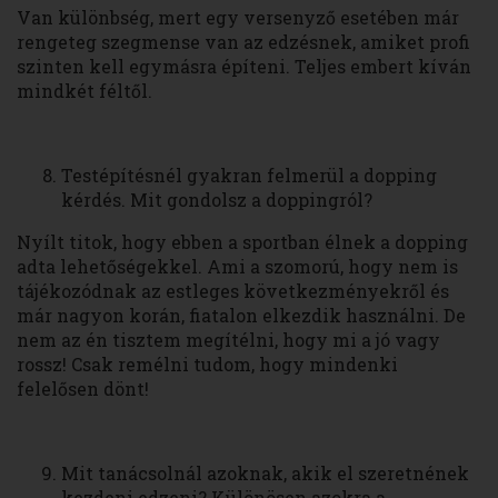
Van különbség, mert egy versenyző esetében már
rengeteg szegmense van az edzésnek, amiket profi
szinten kell egymásra építeni. Teljes embert kíván
mindkét féltől.
Testépítésnél gyakran felmerül a dopping
kérdés. Mit gondolsz a doppingról?
Nyílt titok, hogy ebben a sportban élnek a dopping
adta lehetőségekkel. Ami a szomorú, hogy nem is
tájékozódnak az estleges következményekről és
már nagyon korán, fiatalon elkezdik használni. De
nem az én tisztem megítélni, hogy mi a jó vagy
rossz! Csak remélni tudom, hogy mindenki
felelősen dönt!
Mit tanácsolnál azoknak, akik el szeretnének
kezdeni edzeni? Különösen azokra a