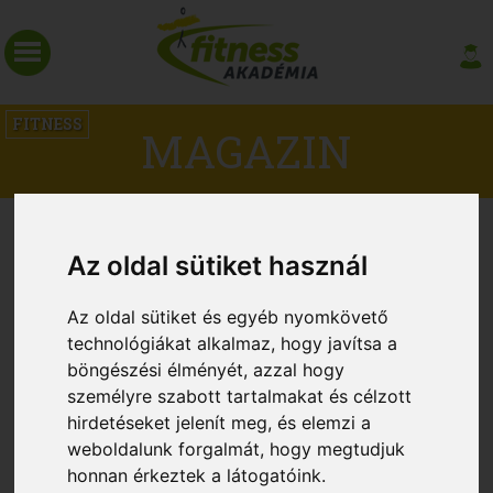
FITNESS
MAGAZIN
INTERJÚ BOGDÁNYI TITANILLA
Az oldal sütiket használ
SZINKRON SZÍNÉSZNŐVEL
Az oldal sütiket és egyéb nyomkövető
technológiákat alkalmaz, hogy javítsa a
böngészési élményét, azzal hogy
személyre szabott tartalmakat és célzott
hirdetéseket jelenít meg, és elemzi a
weboldalunk forgalmát, hogy megtudjuk
honnan érkeztek a látogatóink.