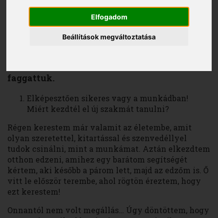
Elfogadom
Győri Ferenc
2016. augusztus 5.
Beállítások megváltoztatása
Anne Hathaway és Lindsay Lohan magyar
hangját új szakmájáról, a testépítésről
faggattuk.
Elképesztően sikeres vagy a munkádban!
Miért kezdtél el új szakmát tanulni?
Régen kerestem már valamit az életembe, amit
olyan szeretettel, kitartással és szenvedéllyel
tudok csinálni, mint a munkámat. Aztán elkezdtem
otthon edzeni, amihez egy barátom segítségét
kértem, aki később a párom lett, majd az edzőm is. Ő
vitt le először terembe, ahol rögtön éreztem, hogy
ezt kerestem!
Onnantól nem volt megállás… Úgy döntöttem, hogy