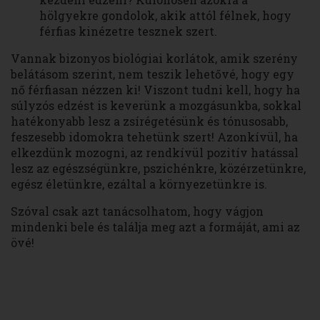
hölgyekre gondolok, akik attól félnek, hogy
férfias kinézetre tesznek szert.
Vannak bizonyos biológiai korlátok, amik szerény
belátásom szerint, nem teszik lehetővé, hogy egy
nő férfiasan nézzen ki! Viszont tudni kell, hogy ha
súlyzós edzést is keverünk a mozgásunkba, sokkal
hatékonyabb lesz a zsírégetésünk és tónusosabb,
feszesebb idomokra tehetünk szert! Azonkívül, ha
elkezdünk mozogni, az rendkívül pozitív hatással
lesz az egészségünkre, pszichénkre, közérzetünkre,
egész életünkre, ezáltal a környezetünkre is.
Szóval csak azt tanácsolhatom, hogy vágjon
mindenki bele és találja meg azt a formáját, ami az
övé!