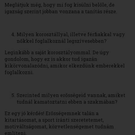
Meglátjuk még, hogy mi fog kisülni belőle, de
igazság szerint jobban vonzana a tanítás része.
Milyen korosztállyal, illetve férfiakkal vagy
nőkkel foglalkoznál legszívesebben?
Leginkább a saját korosztályommal. De úgy
gondolom, hogy ez is akkor tud igazán
kikörvonalazódni, amikor elkezdünk emberekkel
foglalkozni.
Szerinted milyen erősségeid vannak, amiket
tudnál kamatoztatni ebben a szakmában?
Ez egy jó kérdés! Erősségemnek talán a
kitartásomat, a sport iránti szeretetemet,
motiváltságomat, közvetlenségemet tudnám
említeni.