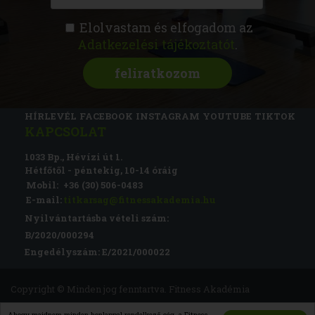
Elolvastam és elfogadom az
Adatkezelési tájékoztatót
.
FITNESS AKADÉMIA
KÉPZÉSEK
RÓLUNK
MAGAZIN
CSATLAKOZZ
HÍRLEVÉL
FACEBOOK
INSTAGRAM
YOUTUBE
TIKTOK
KAPCSOLAT
1033 Bp., Hévízi út 1.
Hétfőtől - péntekig, 10-14 óráig
Mobil:
+36 (30) 506-0483
E-mail:
titkarsag@fitnessakademia.hu
Nyilvántartásba vételi szám:
B/2020/000294
Engedélyszám: E/2021/000022
Copyright © Minden jog fenntartva. Fitness Akadémia