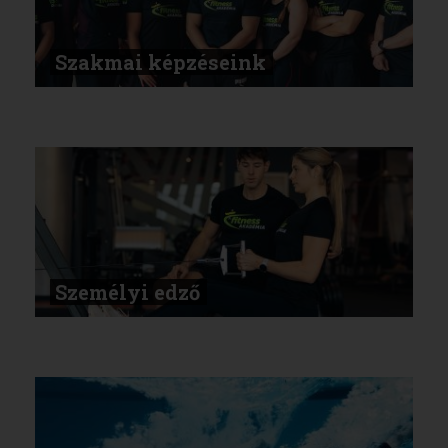
Szakmai képzéseink
Személyi edző