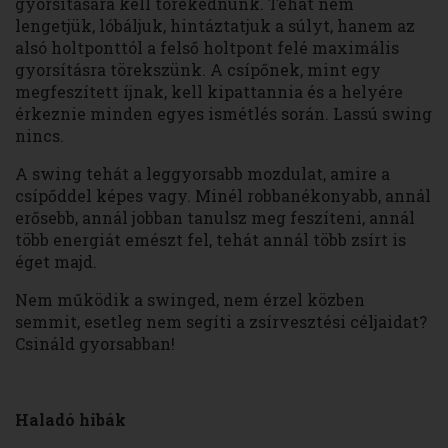
gyorsítására kell törekednünk. Tehát nem
lengetjük, lóbáljuk, hintáztatjuk a súlyt, hanem az
alsó holtponttól a felső holtpont felé maximális
gyorsításra törekszünk. A csípőnek, mint egy
megfeszített íjnak, kell kipattannia és a helyére
érkeznie minden egyes ismétlés során. Lassú swing
nincs.
A swing tehát a leggyorsabb mozdulat, amire a
csípőddel képes vagy. Minél robbanékonyabb, annál
erősebb, annál jobban tanulsz meg feszíteni, annál
több energiát emészt fel, tehát annál több zsírt is
éget majd.
Nem működik a swinged, nem érzel közben
semmit, esetleg nem segíti a zsírvesztési céljaidat?
Csináld gyorsabban!
Haladó hibák