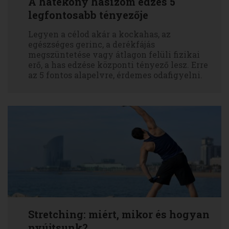
A hatékony hasizom edzés 5
legfontosabb tényezője
Legyen a célod akár a kockahas, az
egészséges gerinc, a derékfájás
megszüntetése vagy átlagon felüli fizikai
erő, a has edzése központi tényező lesz. Erre
az 5 fontos alapelvre, érdemes odafigyelni.
Stretching: miért, mikor és hogyan
nyújtsunk?