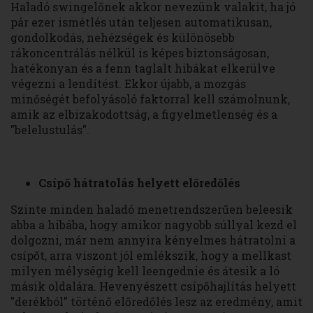
Haladó swingelőnek akkor nevezünk valakit, ha jó
pár ezer ismétlés után teljesen automatikusan,
gondolkodás, nehézségek és különösebb
rákoncentrálás nélkül is képes biztonságosan,
hatékonyan és a fenn taglalt hibákat elkerülve
végezni a lendítést. Ekkor újabb, a mozgás
minőségét befolyásoló faktorral kell számolnunk,
amik az elbizakodottság, a figyelmetlenség és a
"belelustulás".
Csípő hátratolás helyett előredőlés
Szinte minden haladó menetrendszerűen beleesik
abba a hibába, hogy amikor nagyobb súllyal kezd el
dolgozni, már nem annyira kényelmes hátratolni a
csípőt, arra viszont jól emlékszik, hogy a mellkast
milyen mélységig kell leengednie és átesik a ló
másik oldalára. Hevenyészett csípőhajlítás helyett
"derékból" történő előredőlés lesz az eredmény, amit