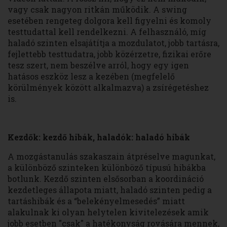
vagy csak nagyon ritkán működik. A swing
esetében rengeteg dolgora kell figyelni és komoly
testtudattal kell rendelkezni. A felhasználó, míg
haladó szinten elsajátítja a mozdulatot, jobb tartásra,
fejlettebb testtudatra, jobb közérzetre, fizikai erőre
tesz szert, nem beszélve arról, hogy egy igen
hatásos eszköz lesz a kezében (megfelelő
körülmények között alkalmazva) a zsírégetéshez
is.
Kezdők: kezdő hibák, haladók: haladó hibák
A mozgástanulás szakaszain átpréselve magunkat,
a különböző szinteken különböző típusú hibákba
botlunk. Kezdő szinten elsősorban a koordináció
kezdetleges állapota miatt, haladó szinten pedig a
tartáshibák és a “belekényelmesedés” miatt
alakulnak ki olyan helytelen kivitelezések amik
jobb esetben "csak" a hatékonyság rovására mennek,