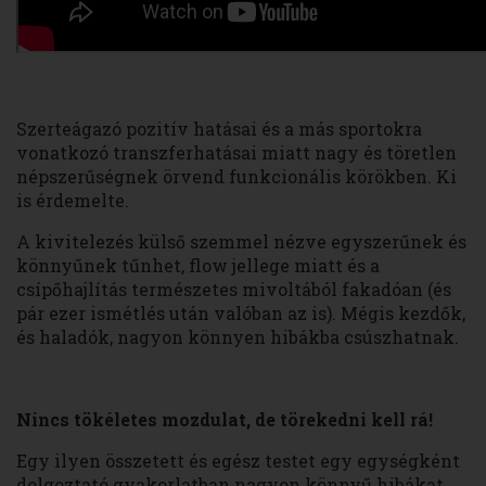
Szerteágazó pozitív hatásai és a más sportokra
vonatkozó transzferhatásai miatt nagy és töretlen
népszerűségnek örvend funkcionális körökben. Ki
is érdemelte.
A kivitelezés külső szemmel nézve egyszerűnek és
könnyűnek tűnhet, flow jellege miatt és a
csípőhajlítás természetes mivoltából fakadóan (és
pár ezer ismétlés után valóban az is). Mégis kezdők,
és haladók, nagyon könnyen hibákba csúszhatnak.
Nincs tökéletes mozdulat, de törekedni kell rá!
Egy ilyen összetett és egész testet egy egységként
dolgoztató gyakorlatban nagyon könnyű hibákat