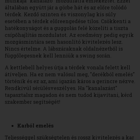
munkája "kanalazó" mozdulatra emlékeztet. Ezzel
általában együtt jár a görbe hát és az előre tolódó
térdek. Kezdő szinten és viszonylag kis súly
esetében a térdek előreengedése tilos. Csökkenti a
hatékonyságot és a guggolás felé közelíti a tiszta
csípőhajlítás mozdulatot. Az eredmény pedig egyik
mozgásmintára sem hasonlító kivitelezés lesz.
Nincs értelme. A lábszáraknak oldalnézetből is
függőlegesnek kell lenniük a swing során.
A kettlebell helyes útja a térdek vonala felett kell
átíveljen. Ha ez nem valósul meg, "derékból emelés"
történik és ez az, ami igazán káros a gerincre nézve.
Rendkívül sérülésveszélyes. Ha "kanalazást"
tapasztalsz magadon és nem tudod kijavítani, kérd
szakember segítségét!
Karból emelés
Teljességgel szükségtelen és rossz kivitelezés a kar