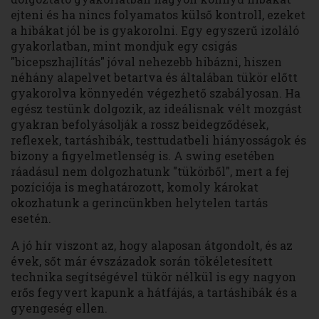
ejteni és ha nincs folyamatos külső kontroll, ezeket
a hibákat jól be is gyakorolni. Egy egyszerű izoláló
gyakorlatban, mint mondjuk egy csigás
"bicepszhajlítás" jóval nehezebb hibázni, hiszen
néhány alapelvet betartva és általában tükör előtt
gyakorolva könnyedén végezhető szabályosan. Ha
egész testünk dolgozik, az ideálisnak vélt mozgást
gyakran befolyásolják a rossz beidegződések,
reflexek, tartáshibák, testtudatbeli hiányosságok és
bizony a figyelmetlenség is. A swing esetében
ráadásul nem dolgozhatunk "tükörből", mert a fej
pozíciója is meghatározott, komoly károkat
okozhatunk a gerincünkben helytelen tartás
esetén.
A jó hír viszont az, hogy alaposan átgondolt, és az
évek, sőt már évszázadok során tökéletesített
technika segítségével tükör nélkül is egy nagyon
erős fegyvert kapunk a hátfájás, a tartáshibák és a
gyengeség ellen.