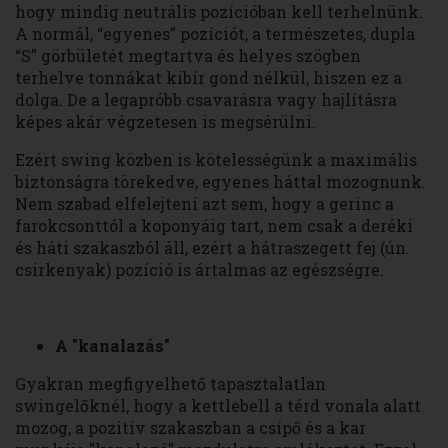
hogy mindig neutrális pozícióban kell terhelnünk.
A normál, “egyenes” pozíciót, a természetes, dupla
“S” görbületét megtartva és helyes szögben
terhelve tonnákat kibír gond nélkül, hiszen ez a
dolga. De a legapróbb csavarásra vagy hajlításra
képes akár végzetesen is megsérülni.
Ezért swing közben is kötelességünk a maximális
biztonságra törekedve, egyenes háttal mozognunk.
Nem szabad elfelejteni azt sem, hogy a gerinc a
farokcsonttól a koponyáig tart, nem csak a deréki
és háti szakaszból áll, ezért a hátraszegett fej (ún.
csirkenyak) pozíció is ártalmas az egészségre.
A "kanalazás"
Gyakran megfigyelhető tapasztalatlan
swingelőknél, hogy a kettlebell a térd vonala alatt
mozog, a pozitív szakaszban a csípő és a kar