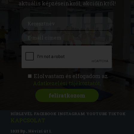
aktuális képzéseinkről, akcióinkról!
Elolvastam és elfogadom az
Adatkezelési tájékoztatót
.
FITNESS AKADÉMIA
KÉPZÉSEK
RÓLUNK
MAGAZIN
CSATLAKOZZ
HÍRLEVÉL
FACEBOOK
INSTAGRAM
YOUTUBE
TIKTOK
KAPCSOLAT
1033 Bp., Hévízi út 1.