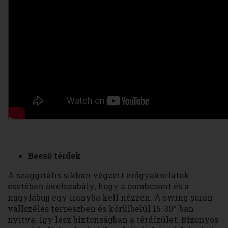
Beeső térdek
A szaggitális síkban végzett erőgyakorlatok
esetében ökölszabály, hogy a combcsont és a
nagylábujj egy irányba kell nézzen. A swing során
vállszéles terpeszben és körülbelül 15-30°-ban
nyitva. Így lesz biztonságban a térdízület. Bizonyos