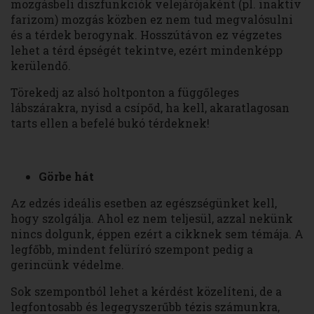
mozgásbeli diszfunkciók velejárójaként (pl. inaktív
farizom) mozgás közben ez nem tud megvalósulni
és a térdek berogynak. Hosszútávon ez végzetes
lehet a térd épségét tekintve, ezért mindenképp
kerülendő.
Törekedj az alsó holtponton a függőleges
lábszárakra, nyisd a csípőd, ha kell, akaratlagosan
tarts ellen a befelé bukó térdeknek!
Görbe hát
Az edzés ideális esetben az egészségünket kell,
hogy szolgálja. Ahol ez nem teljesül, azzal nekünk
nincs dolgunk, éppen ezért a cikknek sem témája. A
legfőbb, mindent felüríró szempont pedig a
gerincünk védelme.
Sok szempontból lehet a kérdést közelíteni, de a
legfontosabb és legegyszerűbb tézis számunkra,