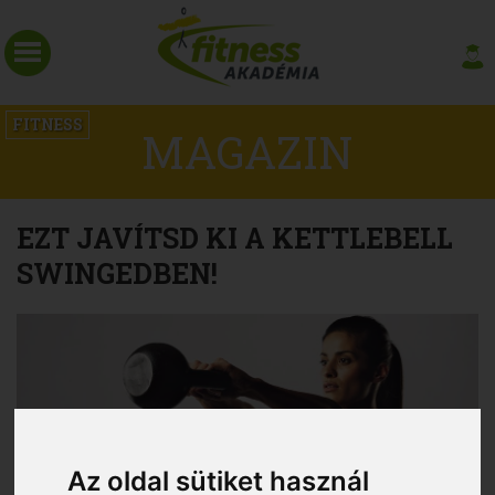
FITNESS
MAGAZIN
EZT JAVÍTSD KI A KETTLEBELL
SWINGEDBEN!
Az oldal sütiket használ