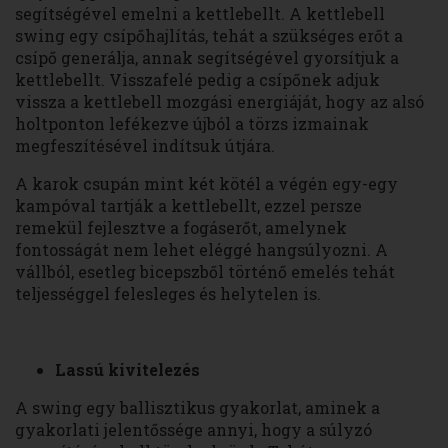
segítségével emelni a kettlebellt. A kettlebell
swing egy csípőhajlítás, tehát a szükséges erőt a
csípő generálja, annak segítségével gyorsítjuk a
kettlebellt. Visszafelé pedig a csípőnek adjuk
vissza a kettlebell mozgási energiáját, hogy az alsó
holtponton lefékezve újból a törzs izmainak
megfeszítésével indítsuk útjára.
A karok csupán mint két kötél a végén egy-egy
kampóval tartják a kettlebellt, ezzel persze
remekül fejlesztve a fogáserőt, amelynek
fontosságát nem lehet eléggé hangsúlyozni. A
vállból, esetleg bicepszből történő emelés tehát
teljességgel felesleges és helytelen is.
Lassú kivitelezés
A swing egy ballisztikus gyakorlat, aminek a
gyakorlati jelentőssége annyi, hogy a súlyzó