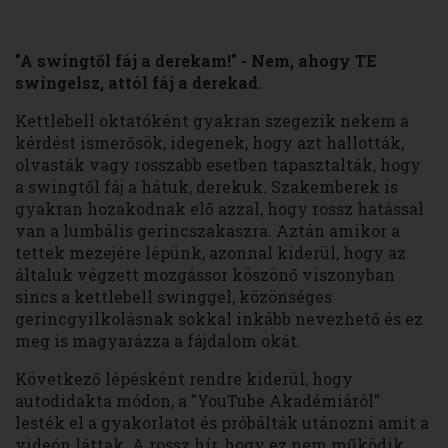
"A swingtől fáj a derekam!" - Nem, ahogy TE
swingelsz, attól fáj a derekad.
Kettlebell oktatóként gyakran szegezik nekem a
kérdést ismerősök, idegenek, hogy azt hallották,
olvasták vagy rosszabb esetben tapasztalták, hogy
a swingtől fáj a hátuk, derekuk. Szakemberek is
gyakran hozakodnak elő azzal, hogy rossz hatással
van a lumbális gerincszakaszra. Aztán amikor a
tettek mezejére lépünk, azonnal kiderül, hogy az
általuk végzett mozgássor köszönő viszonyban
sincs a kettlebell swinggel, közönséges
gerincgyilkolásnak sokkal inkább nevezhető és ez
meg is magyarázza a fájdalom okát.
Következő lépésként rendre kiderül, hogy
autodidakta módon, a "YouTube Akadémiáról"
lesték el a gyakorlatot és próbálták utánozni amit a
videón láttak. A rossz hír, hogy ez nem működik,