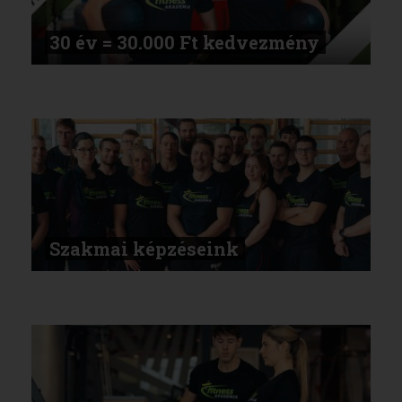
30 év = 30.000 Ft kedvezmény
Szakmai képzéseink