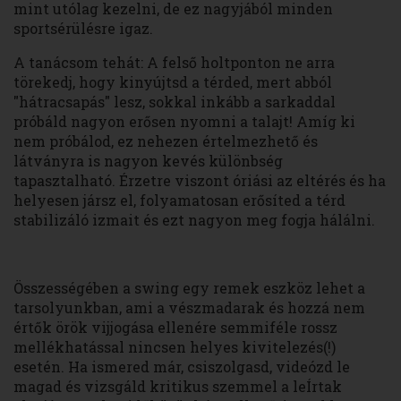
mint utólag kezelni, de ez nagyjából minden
sportsérülésre igaz.
A tanácsom tehát: A felső holtponton ne arra
törekedj, hogy kinyújtsd a térded, mert abból
"hátracsapás" lesz, sokkal inkább a sarkaddal
próbáld nagyon erősen nyomni a talajt! Amíg ki
nem próbálod, ez nehezen értelmezhető és
látványra is nagyon kevés különbség
tapasztalható. Érzetre viszont óriási az eltérés és ha
helyesen jársz el, folyamatosan erősíted a térd
stabilizáló izmait és ezt nagyon meg fogja hálálni.
Összességében a swing egy remek eszköz lehet a
tarsolyunkban, ami a vészmadarak és hozzá nem
értők örök vijjogása ellenére semmiféle rossz
mellékhatással nincsen helyes kivitelezés(!)
esetén. Ha ismered már, csiszolgasd, videózd le
magad és vizsgáld kritikus szemmel a leÍrtak