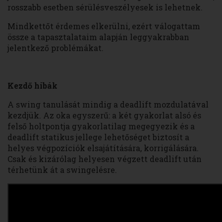
rosszabb esetben sérülésveszélyesek is lehetnek.
Mindkettőt érdemes elkerülni, ezért válogattam
össze a tapasztalataim alapján leggyakrabban
jelentkező problémákat.
Kezdő hibák
A swing tanulását mindig a deadlift mozdulatával
kezdjük. Az oka egyszerű: a két gyakorlat alsó és
felső holtpontja gyakorlatilag megegyezik és a
deadlift statikus jellege lehetőséget biztosít a
helyes végpozíciók elsajátítására, korrigálására.
Csak és kizárólag helyesen végzett deadlift után
térhetünk át a swingelésre.