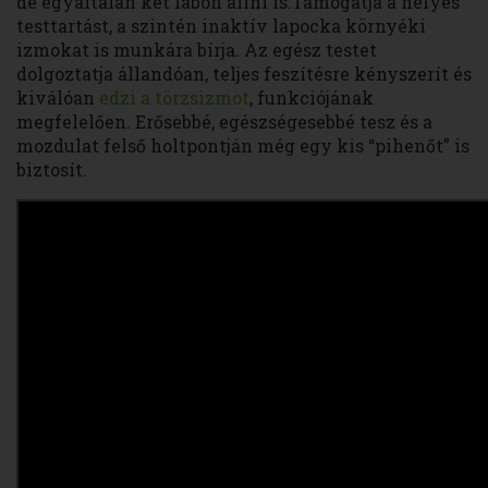
de egyáltalán két lábon állni is.Támogatja a helyes
testtartást, a szintén inaktív lapocka környéki
izmokat is munkára bírja. Az egész testet
dolgoztatja állandóan, teljes feszítésre kényszerít és
kiválóan
edzi a törzsizmot
, funkciójának
megfelelően. Erősebbé, egészségesebbé tesz és a
mozdulat felső holtpontján még egy kis “pihenőt” is
biztosít.