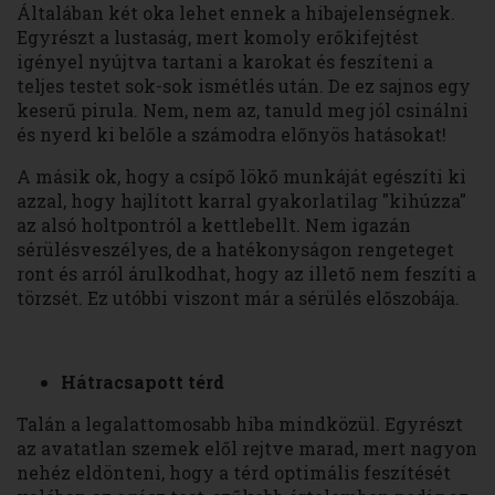
Általában két oka lehet ennek a hibajelenségnek.
Egyrészt a lustaság, mert komoly erőkifejtést
igényel nyújtva tartani a karokat és feszíteni a
teljes testet sok-sok ismétlés után. De ez sajnos egy
keserű pirula. Nem, nem az, tanuld meg jól csinálni
és nyerd ki belőle a számodra előnyös hatásokat!
A másik ok, hogy a csípő lökő munkáját egészíti ki
azzal, hogy hajlított karral gyakorlatilag "kihúzza"
az alsó holtpontról a kettlebellt. Nem igazán
sérülésveszélyes, de a hatékonyságon rengeteget
ront és arról árulkodhat, hogy az illető nem feszíti a
törzsét. Ez utóbbi viszont már a sérülés előszobája.
Hátracsapott térd
Talán a legalattomosabb hiba mindközül. Egyrészt
az avatatlan szemek elől rejtve marad, mert nagyon
nehéz eldönteni, hogy a térd optimális feszítését